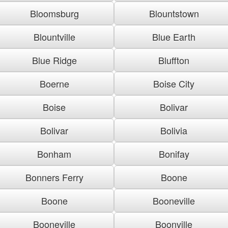
Bloomsburg
Blountstown
Blountville
Blue Earth
Blue Ridge
Bluffton
Boerne
Boise City
Boise
Bolivar
Bolivar
Bolivia
Bonham
Bonifay
Bonners Ferry
Boone
Boone
Booneville
Booneville
Boonville