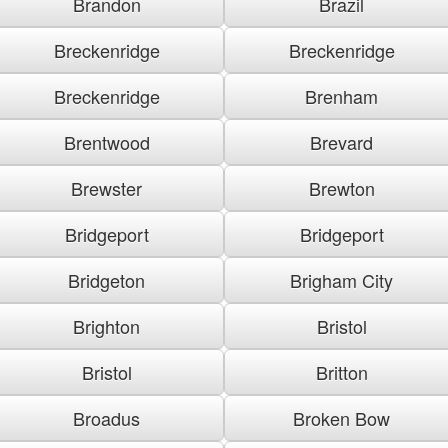
Brandon
Brazil
Breckenridge
Breckenridge
Breckenridge
Brenham
Brentwood
Brevard
Brewster
Brewton
Bridgeport
Bridgeport
Bridgeton
Brigham City
Brighton
Bristol
Bristol
Britton
Broadus
Broken Bow