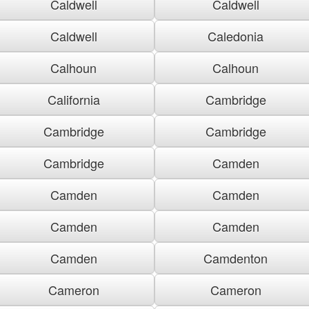
Caldwell
Caldwell
Caldwell
Caledonia
Calhoun
Calhoun
California
Cambridge
Cambridge
Cambridge
Cambridge
Camden
Camden
Camden
Camden
Camden
Camden
Camdenton
Cameron
Cameron