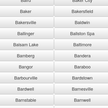
Baker
Bakersfield
Bakersville
Baldwin
Ballinger
Ballston Spa
Balsam Lake
Baltimore
Bamberg
Bandera
Bangor
Baraboo
Barbourville
Bardstown
Bardwell
Barnesville
Barnstable
Barnwell