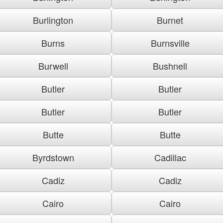
Burlington
Burnet
Burns
Burnsville
Burwell
Bushnell
Butler
Butler
Butler
Butler
Butte
Butte
Byrdstown
Cadillac
Cadiz
Cadiz
Cairo
Cairo