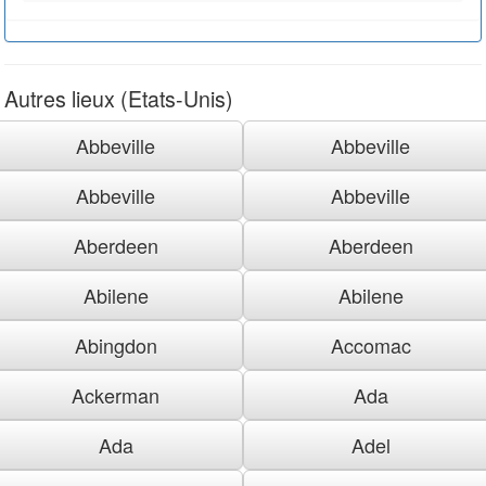
Autres lieux (Etats-Unis)
Abbeville
Abbeville
Abbeville
Abbeville
Aberdeen
Aberdeen
Abilene
Abilene
Abingdon
Accomac
Ackerman
Ada
Ada
Adel