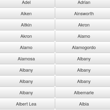
Adel
Adrian
Aiken
Ainsworth
Aitkin
Akron
Akron
Alamo
Alamo
Alamogordo
Alamosa
Albany
Albany
Albany
Albany
Albany
Albany
Albemarle
Albert Lea
Albia