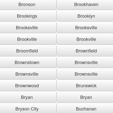
Bronson
Brookhaven
Brookings
Brooklyn
Brooksville
Brooksville
Brookville
Brookville
Broomfield
Brownfield
Brownstown
Brownsville
Brownsville
Brownsville
Brownwood
Brunswick
Bryan
Bryan
Bryson City
Buchanan