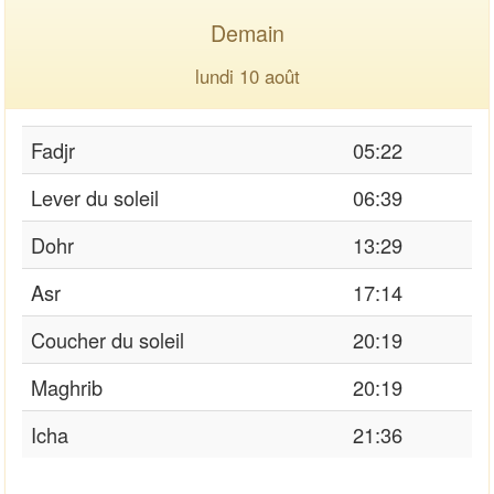
Demain
lundi 10 août
Fadjr
05:22
Lever du soleil
06:39
Dohr
13:29
Asr
17:14
Coucher du soleil
20:19
Maghrib
20:19
Icha
21:36