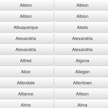
Albion
Albion
Albion
Albion
Albuquerque
Aledo
Alexandria
Alexandria
Alexandria
Alexandria
Alfred
Algona
Alice
Allegan
Allendale
Allentown
Alliance
Allison
Alma
Alma