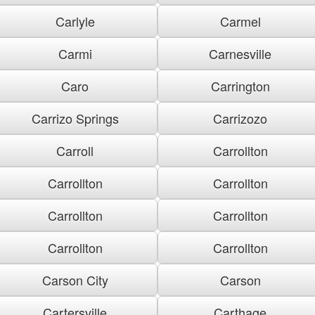
Carlyle
Carmel
Carmi
Carnesville
Caro
Carrington
Carrizo Springs
Carrizozo
Carroll
Carrollton
Carrollton
Carrollton
Carrollton
Carrollton
Carrollton
Carrollton
Carson City
Carson
Cartersville
Carthage