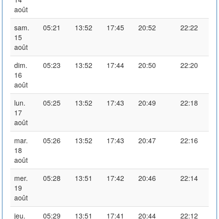
août
sam.
05:21
13:52
17:45
20:52
22:22
15
août
dim.
05:23
13:52
17:44
20:50
22:20
16
août
lun.
05:25
13:52
17:43
20:49
22:18
17
août
mar.
05:26
13:52
17:43
20:47
22:16
18
août
mer.
05:28
13:51
17:42
20:46
22:14
19
août
jeu.
05:29
13:51
17:41
20:44
22:12