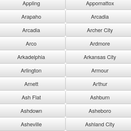
Appling
Appomattox
Arapaho
Arcadia
Arcadia
Archer City
Arco
Ardmore
Arkadelphia
Arkansas City
Arlington
Armour
Arnett
Arthur
Ash Flat
Ashburn
Ashdown
Asheboro
Asheville
Ashland City