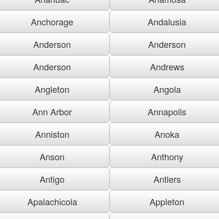
Anchorage
Andalusia
Anderson
Anderson
Anderson
Andrews
Angleton
Angola
Ann Arbor
Annapolis
Anniston
Anoka
Anson
Anthony
Antigo
Antlers
Apalachicola
Appleton