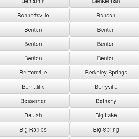
Benjamin
Benkelman
Bennettsville
Benson
Benton
Benton
Benton
Benton
Benton
Benton
Bentonville
Berkeley Springs
Bernalillo
Berryville
Bessemer
Bethany
Beulah
Big Lake
Big Rapids
Big Spring