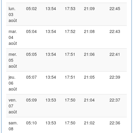
lun.
05:02
13:54
17:53
21:09
22:45
03
août
mar.
05:04
13:54
17:52
21:08
22:43
04
août
mer.
05:05
13:54
17:51
21:06
22:41
05
août
jeu.
05:07
13:54
17:51
21:05
22:39
06
août
ven.
05:09
13:53
17:50
21:04
22:37
07
août
sam.
05:10
13:53
17:50
21:02
22:36
08