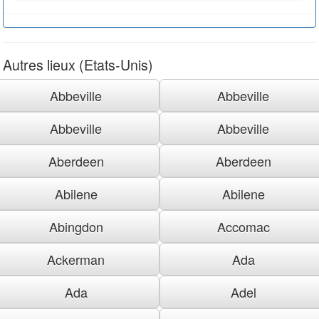
Autres lieux (Etats-Unis)
Abbeville
Abbeville
Abbeville
Abbeville
Aberdeen
Aberdeen
Abilene
Abilene
Abingdon
Accomac
Ackerman
Ada
Ada
Adel