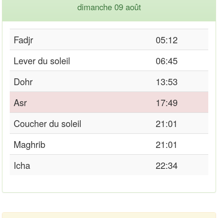
dimanche 09 août
Fadjr
05:12
Lever du soleil
06:45
Dohr
13:53
Asr
17:49
Coucher du soleil
21:01
Maghrib
21:01
Icha
22:34