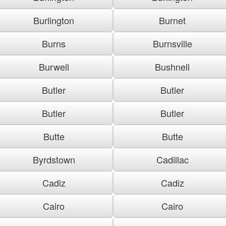
Burlington
Burnet
Burns
Burnsville
Burwell
Bushnell
Butler
Butler
Butler
Butler
Butte
Butte
Byrdstown
Cadillac
Cadiz
Cadiz
Cairo
Cairo