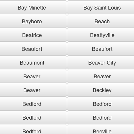
Bay Minette
Bay Saint Louis
Bayboro
Beach
Beatrice
Beattyville
Beaufort
Beaufort
Beaumont
Beaver City
Beaver
Beaver
Beaver
Beckley
Bedford
Bedford
Bedford
Bedford
Bedford
Beeville