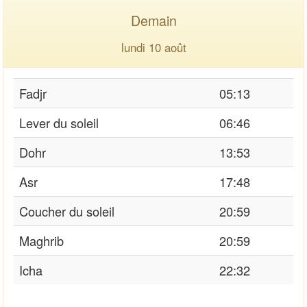
Demain
lundi 10 août
Fadjr
05:13
Lever du soleil
06:46
Dohr
13:53
Asr
17:48
Coucher du soleil
20:59
Maghrib
20:59
Icha
22:32