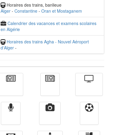
Horaires des trains, banlieue
Alger
-
Constantine
-
Oran et Mostaganem
Calendrier des vacances et examens scolaires
en Algérie
Horaires des trains Agha - Nouvel Aéroport
d'Alger
-
Actualité
الأخبار
Télévision
Radio
Vidéos
Sport