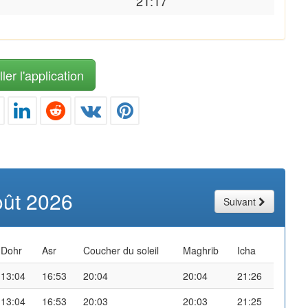
21:17
ler l'application
oût 2026
Suivant
Dohr
Asr
Coucher du soleil
Maghrib
Icha
13:04
16:53
20:04
20:04
21:26
13:04
16:53
20:03
20:03
21:25