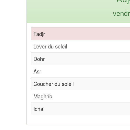
vendr
Fadjr
Lever du soleil
Dohr
Asr
Coucher du soleil
Maghrib
Icha