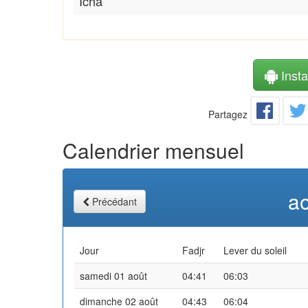
Icha
Instal
Partagez
Calendrier mensuel
a
Précédant
Jour
Fadjr
Lever du soleil
samedi 01 août
04:41
06:03
dimanche 02 août
04:43
06:04