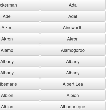
ckerman
Ada
Adel
Adel
Aiken
Ainsworth
Akron
Akron
Alamo
Alamogordo
Albany
Albany
Albany
Albany
lbemarle
Albert Lea
Albion
Albion
Albion
Albuquerque