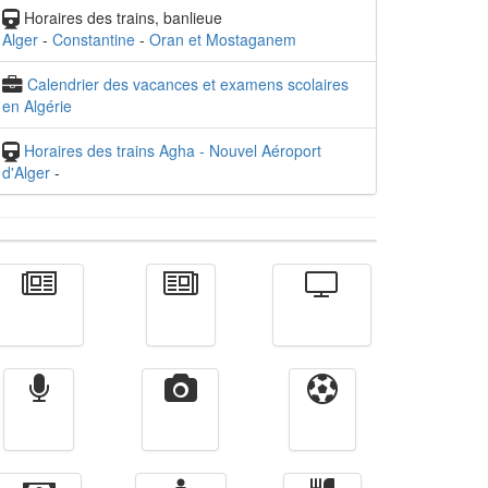
Horaires des trains, banlieue
Alger
-
Constantine
-
Oran et Mostaganem
Calendrier des vacances et examens scolaires
en Algérie
Horaires des trains Agha - Nouvel Aéroport
d'Alger
-
Actualité
الأخبار
Télévision
Radio
Vidéos
Sport