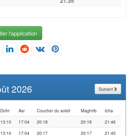
21:35
ler l'application
oût 2026
Suivant
Dohr
Asr
Coucher du soleil
Maghrib
Icha
13:10
17:04
20:18
20:18
21:46
13:10
17:04
20:17
20:17
21:45