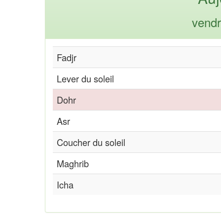
vendr
Fadjr
Lever du soleil
Dohr
Asr
Coucher du soleil
Maghrib
Icha