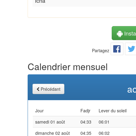
Icha
Instal
Partagez
Calendrier mensuel
a
Précédant
Jour
Fadjr
Lever du soleil
samedi 01 août
04:33
06:01
dimanche 02 août
04:35
06:02