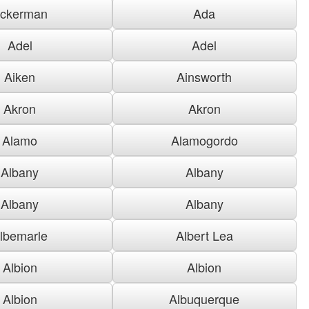
ckerman
Ada
Adel
Adel
Aiken
Ainsworth
Akron
Akron
Alamo
Alamogordo
Albany
Albany
Albany
Albany
lbemarle
Albert Lea
Albion
Albion
Albion
Albuquerque