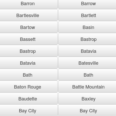
Barron
Barrow
Bartlesville
Bartlett
Bartow
Basin
Bassett
Bastrop
Bastrop
Batavia
Batavia
Batesville
Bath
Bath
Baton Rouge
Battle Mountain
Baudette
Baxley
Bay City
Bay City