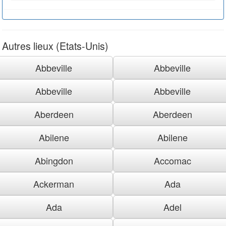
Autres lieux (Etats-Unis)
Abbeville
Abbeville
Abbeville
Abbeville
Aberdeen
Aberdeen
Abilene
Abilene
Abingdon
Accomac
Ackerman
Ada
Ada
Adel