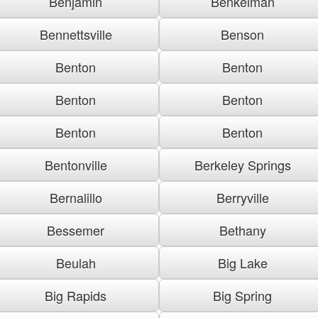
Benjamin
Benkelman
Bennettsville
Benson
Benton
Benton
Benton
Benton
Benton
Benton
Bentonville
Berkeley Springs
Bernalillo
Berryville
Bessemer
Bethany
Beulah
Big Lake
Big Rapids
Big Spring