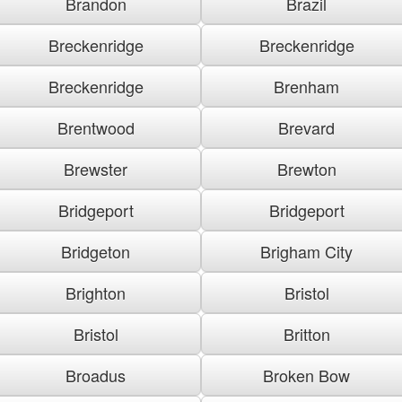
Brandon
Brazil
Breckenridge
Breckenridge
Breckenridge
Brenham
Brentwood
Brevard
Brewster
Brewton
Bridgeport
Bridgeport
Bridgeton
Brigham City
Brighton
Bristol
Bristol
Britton
Broadus
Broken Bow