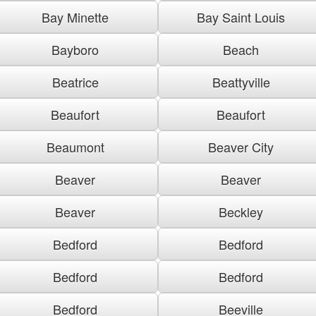
Bay Minette
Bay Saint Louis
Bayboro
Beach
Beatrice
Beattyville
Beaufort
Beaufort
Beaumont
Beaver City
Beaver
Beaver
Beaver
Beckley
Bedford
Bedford
Bedford
Bedford
Bedford
Beeville