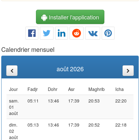
Installer l'application
Calendrier mensuel
août 2026
Jour
Fadjr
Dohr
Asr
Maghrib
Icha
sam.
05:11
13:46
17:39
20:53
22:20
01
août
dim.
05:13
13:46
17:39
20:52
22:18
02
août