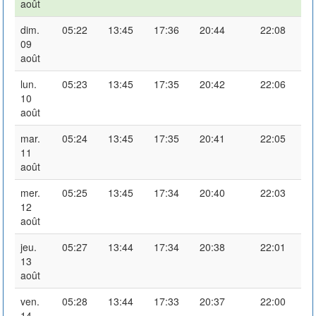
août
dim.
05:22
13:45
17:36
20:44
22:08
09
août
lun.
05:23
13:45
17:35
20:42
22:06
10
août
mar.
05:24
13:45
17:35
20:41
22:05
11
août
mer.
05:25
13:45
17:34
20:40
22:03
12
août
jeu.
05:27
13:44
17:34
20:38
22:01
13
août
ven.
05:28
13:44
17:33
20:37
22:00
14