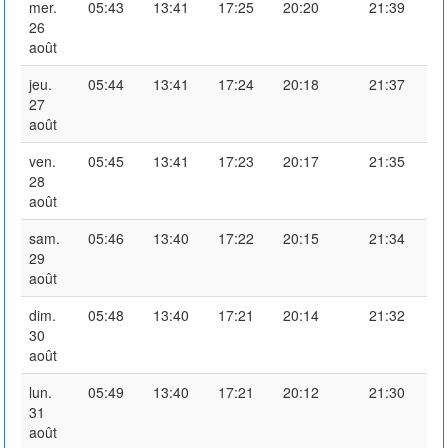
mer.
05:43
13:41
17:25
20:20
21:39
26
août
jeu.
05:44
13:41
17:24
20:18
21:37
27
août
ven.
05:45
13:41
17:23
20:17
21:35
28
août
sam.
05:46
13:40
17:22
20:15
21:34
29
août
dim.
05:48
13:40
17:21
20:14
21:32
30
août
lun.
05:49
13:40
17:21
20:12
21:30
31
août