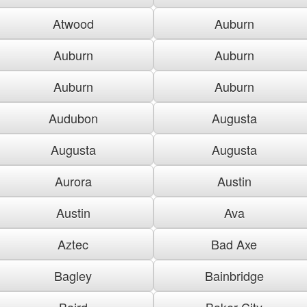
Atwood
Auburn
Auburn
Auburn
Auburn
Auburn
Audubon
Augusta
Augusta
Augusta
Aurora
Austin
Austin
Ava
Aztec
Bad Axe
Bagley
Bainbridge
Baird
Baker City