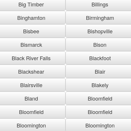
Big Timber
Billings
Binghamton
Birmingham
Bisbee
Bishopville
Bismarck
Bison
Black River Falls
Blackfoot
Blackshear
Blair
Blairsville
Blakely
Bland
Bloomfield
Bloomfield
Bloomfield
Bloomington
Bloomington