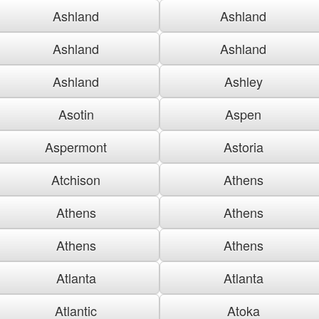
Ashland
Ashland
Ashland
Ashland
Ashland
Ashley
Asotin
Aspen
Aspermont
Astoria
Atchison
Athens
Athens
Athens
Athens
Athens
Atlanta
Atlanta
Atlantic
Atoka