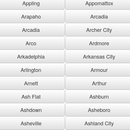
Appling
Appomattox
Arapaho
Arcadia
Arcadia
Archer City
Arco
Ardmore
Arkadelphia
Arkansas City
Arlington
Armour
Arnett
Arthur
Ash Flat
Ashburn
Ashdown
Asheboro
Asheville
Ashland City