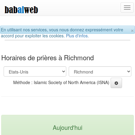
Tog
navi
×
En utilisant nos services, vous nous donnez expressément votre
accord pour exploiter les cookies.
Plus d'infos.
Horaires de prières à Richmond
Méthode : Islamic Society of North America (ISNA)
Aujourd'hui