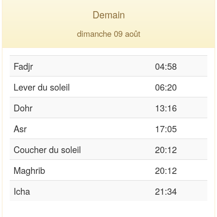
Demain
dimanche 09 août
Fadjr
04:58
Lever du soleil
06:20
Dohr
13:16
Asr
17:05
Coucher du soleil
20:12
Maghrib
20:12
Icha
21:34