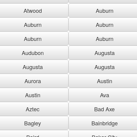
Atwood
Auburn
Auburn
Auburn
Auburn
Auburn
Audubon
Augusta
Augusta
Augusta
Aurora
Austin
Austin
Ava
Aztec
Bad Axe
Bagley
Bainbridge
Baird
Baker City