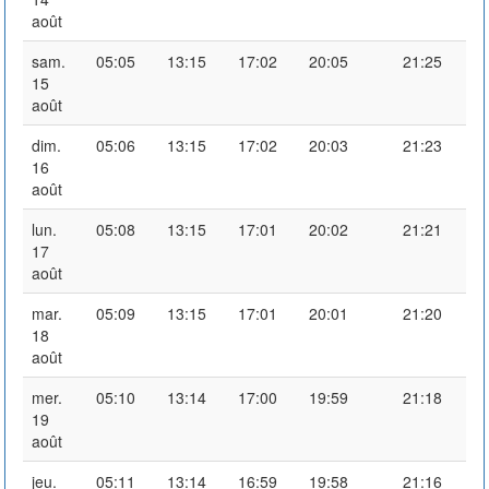
août
sam.
05:05
13:15
17:02
20:05
21:25
15
août
dim.
05:06
13:15
17:02
20:03
21:23
16
août
lun.
05:08
13:15
17:01
20:02
21:21
17
août
mar.
05:09
13:15
17:01
20:01
21:20
18
août
mer.
05:10
13:14
17:00
19:59
21:18
19
août
jeu.
05:11
13:14
16:59
19:58
21:16