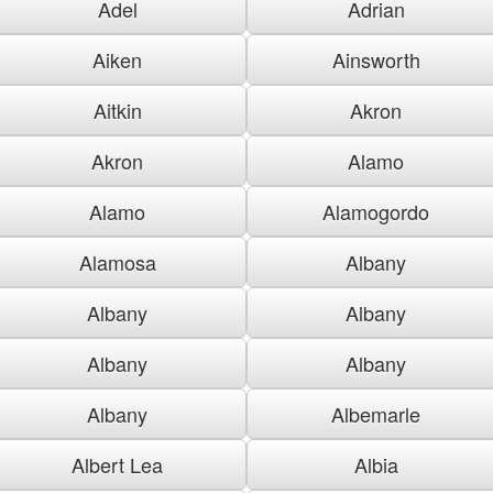
Adel
Adrian
Aiken
Ainsworth
Aitkin
Akron
Akron
Alamo
Alamo
Alamogordo
Alamosa
Albany
Albany
Albany
Albany
Albany
Albany
Albemarle
Albert Lea
Albia