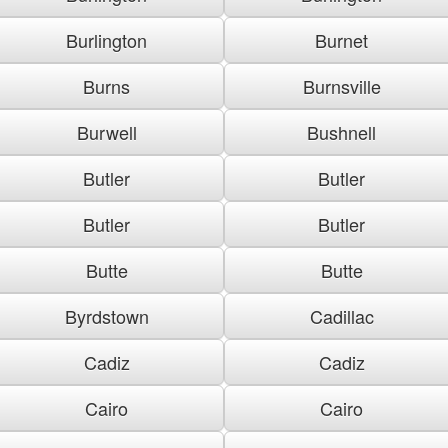
Burlington
Burnet
Burns
Burnsville
Burwell
Bushnell
Butler
Butler
Butler
Butler
Butte
Butte
Byrdstown
Cadillac
Cadiz
Cadiz
Cairo
Cairo