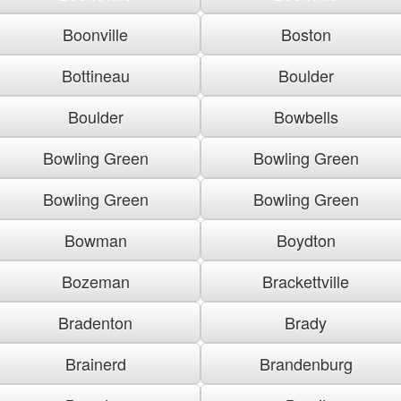
Boonville
Boston
Bottineau
Boulder
Boulder
Bowbells
Bowling Green
Bowling Green
Bowling Green
Bowling Green
Bowman
Boydton
Bozeman
Brackettville
Bradenton
Brady
Brainerd
Brandenburg