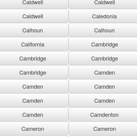
Caldwell
Caldwell
Caldwell
Caledonia
Calhoun
Calhoun
California
Cambridge
Cambridge
Cambridge
Cambridge
Camden
Camden
Camden
Camden
Camden
Camden
Camdenton
Cameron
Cameron