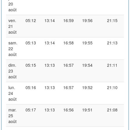
20
août
ven.
05:12
13:14
16:59
19:56
21:15
21
août
sam.
05:13
13:14
16:58
19:55
21:13
22
août
dim.
05:15
13:13
16:57
19:54
21:11
23
août
lun.
05:16
13:13
16:57
19:52
21:10
24
août
mar.
05:17
13:13
16:56
19:51
21:08
25
août