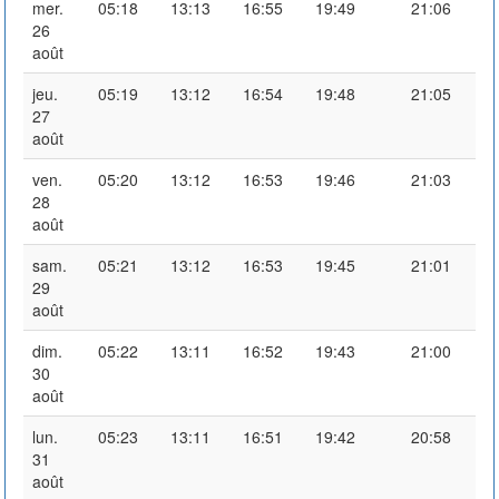
mer.
05:18
13:13
16:55
19:49
21:06
26
août
jeu.
05:19
13:12
16:54
19:48
21:05
27
août
ven.
05:20
13:12
16:53
19:46
21:03
28
août
sam.
05:21
13:12
16:53
19:45
21:01
29
août
dim.
05:22
13:11
16:52
19:43
21:00
30
août
lun.
05:23
13:11
16:51
19:42
20:58
31
août