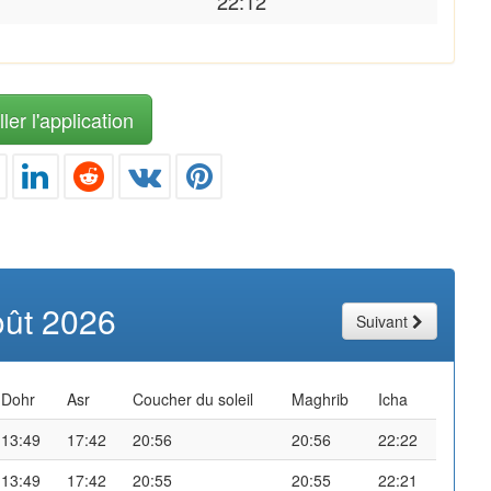
22:12
ler l'application
oût 2026
Suivant
Dohr
Asr
Coucher du soleil
Maghrib
Icha
13:49
17:42
20:56
20:56
22:22
13:49
17:42
20:55
20:55
22:21