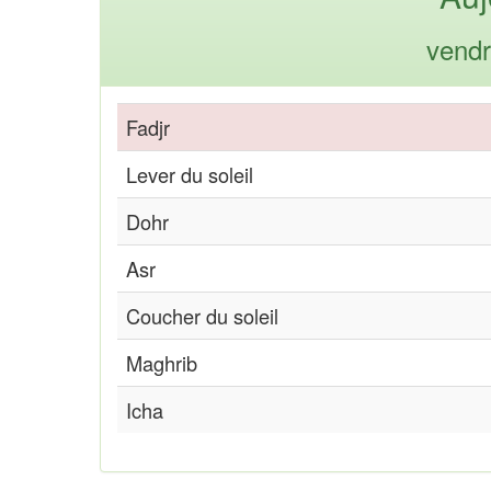
vendr
Fadjr
Lever du soleil
Dohr
Asr
Coucher du soleil
Maghrib
Icha