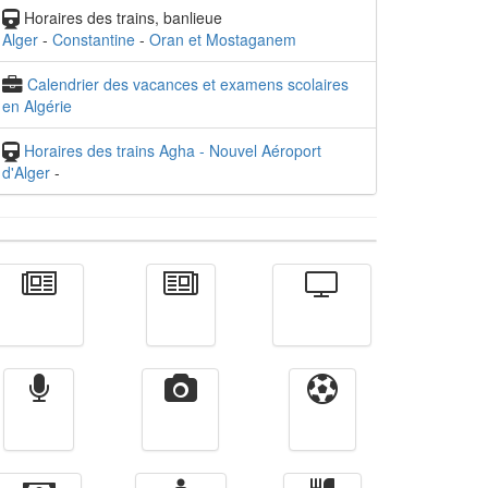
Horaires des trains, banlieue
Alger
-
Constantine
-
Oran et Mostaganem
Calendrier des vacances et examens scolaires
en Algérie
Horaires des trains Agha - Nouvel Aéroport
d'Alger
-
Actualité
الأخبار
Télévision
Radio
Vidéos
Sport