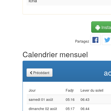
Icha
Instal
Partagez
Calendrier mensuel
a
Précédant
Jour
Fadjr
Lever du soleil
samedi 01 août
05:16
06:43
dimanche 02 août
05:17
06:44