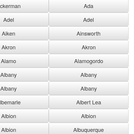
ckerman
Ada
Adel
Adel
Aiken
Ainsworth
Akron
Akron
Alamo
Alamogordo
Albany
Albany
Albany
Albany
lbemarle
Albert Lea
Albion
Albion
Albion
Albuquerque