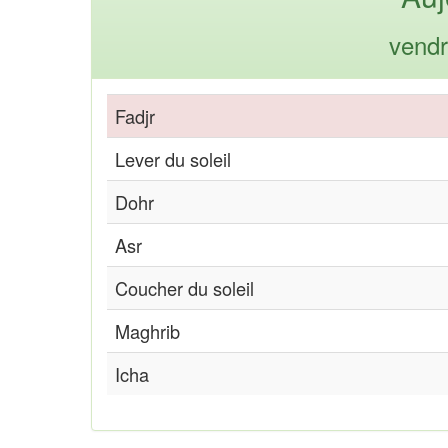
vendr
Fadjr
Lever du soleil
Dohr
Asr
Coucher du soleil
Maghrib
Icha