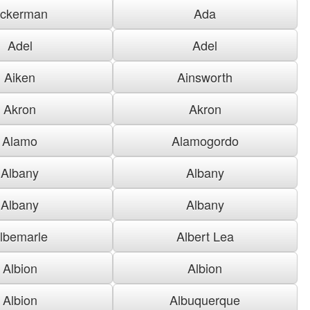
ckerman
Ada
Adel
Adel
Aiken
Ainsworth
Akron
Akron
Alamo
Alamogordo
Albany
Albany
Albany
Albany
lbemarle
Albert Lea
Albion
Albion
Albion
Albuquerque