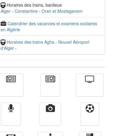
Horaires des trains, banlieue
Alger
-
Constantine
-
Oran et Mostaganem
Calendrier des vacances et examens scolaires
en Algérie
Horaires des trains Agha - Nouvel Aéroport
d'Alger
-
Actualité
الأخبار
Télévision
Radio
Vidéos
Sport