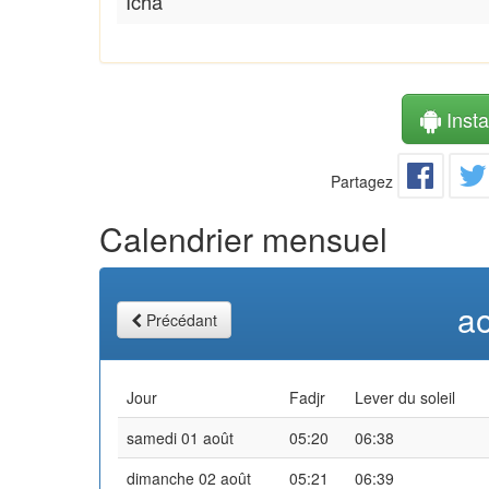
Icha
Instal
Partagez
Calendrier mensuel
a
Précédant
Jour
Fadjr
Lever du soleil
samedi 01 août
05:20
06:38
dimanche 02 août
05:21
06:39