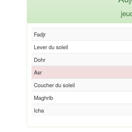
jeu
Fadjr
Lever du soleil
Dohr
Asr
Coucher du soleil
Maghrib
Icha