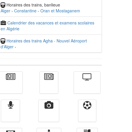
Horaires des trains, banlieue
Alger
-
Constantine
-
Oran et Mostaganem
Calendrier des vacances et examens scolaires
en Algérie
Horaires des trains Agha - Nouvel Aéroport
d'Alger
-
Actualité
الأخبار
Télévision
Radio
Vidéos
Sport