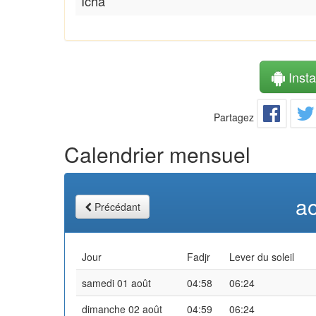
Icha
Instal
Partagez
Calendrier mensuel
a
Précédant
Jour
Fadjr
Lever du soleil
samedi 01 août
04:58
06:24
dimanche 02 août
04:59
06:24