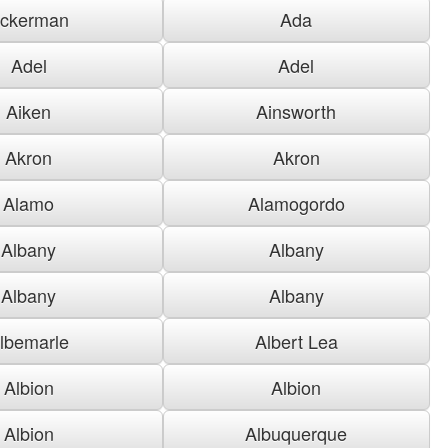
ckerman
Ada
Adel
Adel
Aiken
Ainsworth
Akron
Akron
Alamo
Alamogordo
Albany
Albany
Albany
Albany
lbemarle
Albert Lea
Albion
Albion
Albion
Albuquerque