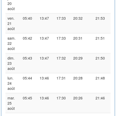
20
août
ven.
05:40
13:47
17:33
20:32
21:53
21
août
sam.
05:42
13:47
17:33
20:31
21:51
22
août
dim.
05:43
13:47
17:32
20:29
21:50
23
août
lun.
05:44
13:46
17:31
20:28
21:48
24
août
mar.
05:45
13:46
17:30
20:26
21:46
25
août