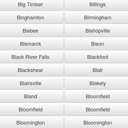
Big Timber
Billings
Binghamton
Birmingham
Bisbee
Bishopville
Bismarck
Bison
Black River Falls
Blackfoot
Blackshear
Blair
Blairsville
Blakely
Bland
Bloomfield
Bloomfield
Bloomfield
Bloomington
Bloomington