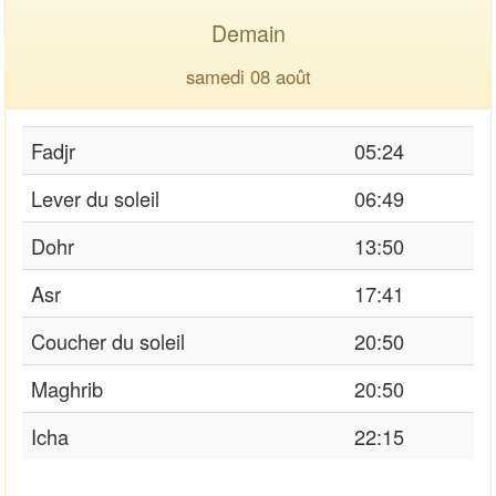
Demain
samedi 08 août
Fadjr
05:24
Lever du soleil
06:49
Dohr
13:50
Asr
17:41
Coucher du soleil
20:50
Maghrib
20:50
Icha
22:15