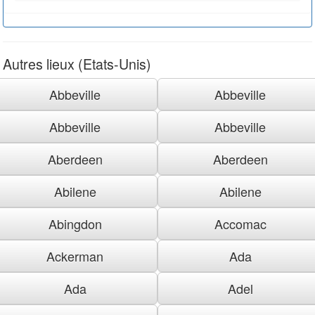
Autres lieux (Etats-Unis)
Abbeville
Abbeville
Abbeville
Abbeville
Aberdeen
Aberdeen
Abilene
Abilene
Abingdon
Accomac
Ackerman
Ada
Ada
Adel