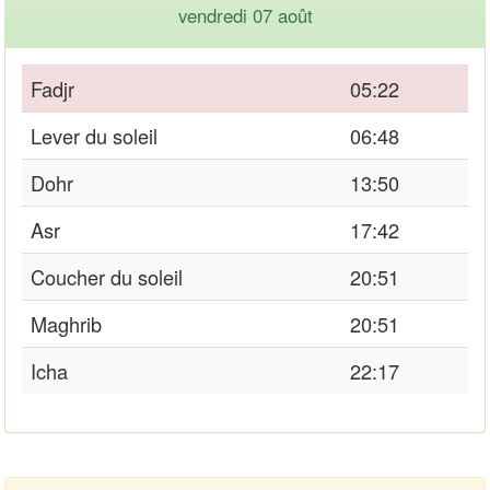
vendredi 07 août
Fadjr
05:22
Lever du soleil
06:48
Dohr
13:50
Asr
17:42
Coucher du soleil
20:51
Maghrib
20:51
Icha
22:17