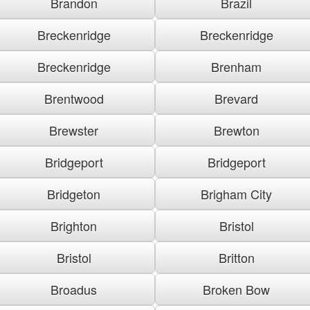
Brandon
Brazil
Breckenridge
Breckenridge
Breckenridge
Brenham
Brentwood
Brevard
Brewster
Brewton
Bridgeport
Bridgeport
Bridgeton
Brigham City
Brighton
Bristol
Bristol
Britton
Broadus
Broken Bow