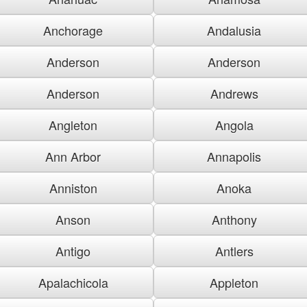
Anchorage
Andalusia
Anderson
Anderson
Anderson
Andrews
Angleton
Angola
Ann Arbor
Annapolis
Anniston
Anoka
Anson
Anthony
Antigo
Antlers
Apalachicola
Appleton