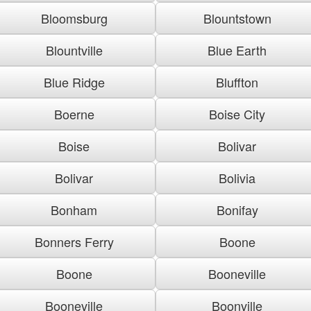
Bloomsburg
Blountstown
Blountville
Blue Earth
Blue Ridge
Bluffton
Boerne
Boise City
Boise
Bolivar
Bolivar
Bolivia
Bonham
Bonifay
Bonners Ferry
Boone
Boone
Booneville
Booneville
Boonville