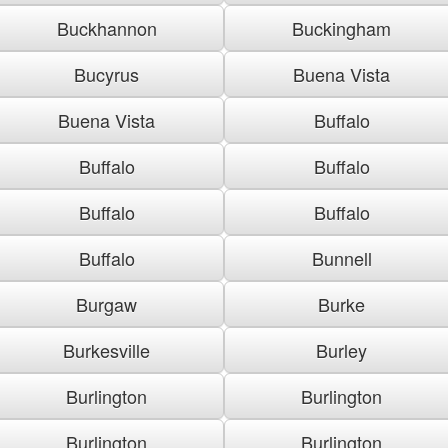
Buckhannon
Buckingham
Bucyrus
Buena Vista
Buena Vista
Buffalo
Buffalo
Buffalo
Buffalo
Buffalo
Buffalo
Bunnell
Burgaw
Burke
Burkesville
Burley
Burlington
Burlington
Burlington
Burlington