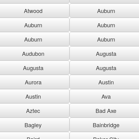
Atwood
Auburn
Auburn
Auburn
Auburn
Auburn
Audubon
Augusta
Augusta
Augusta
Aurora
Austin
Austin
Ava
Aztec
Bad Axe
Bagley
Bainbridge
Baird
Baker City