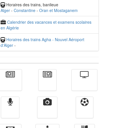
Horaires des trains, banlieue
Alger
-
Constantine
-
Oran et Mostaganem
Calendrier des vacances et examens scolaires
en Algérie
Horaires des trains Agha - Nouvel Aéroport
d'Alger
-
Actualité
الأخبار
Télévision
Radio
Vidéos
Sport