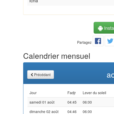
Icha
Instal
Partagez
Calendrier mensuel
a
Précédant
Jour
Fadjr
Lever du soleil
samedi 01 août
04:45
06:00
dimanche 02 août
04:46
06:00