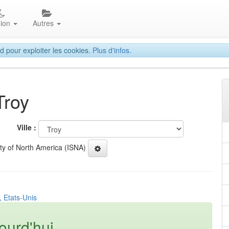
gion
Autres
d pour exploiter les cookies.
Plus d'infos.
Troy
Ville :
ety of North America (ISNA)
, Etats-Unis
ourd'hui