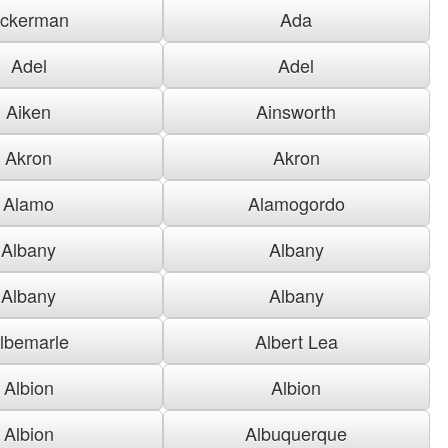
ckerman
Ada
Adel
Adel
Aiken
Ainsworth
Akron
Akron
Alamo
Alamogordo
Albany
Albany
Albany
Albany
lbemarle
Albert Lea
Albion
Albion
Albion
Albuquerque