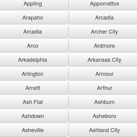
Appling
Appomattox
Arapaho
Arcadia
Arcadia
Archer City
Arco
Ardmore
Arkadelphia
Arkansas City
Arlington
Armour
Arnett
Arthur
Ash Flat
Ashburn
Ashdown
Asheboro
Asheville
Ashland City