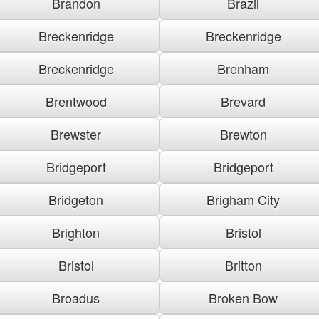
Brandon
Brazil
Breckenridge
Breckenridge
Breckenridge
Brenham
Brentwood
Brevard
Brewster
Brewton
Bridgeport
Bridgeport
Bridgeton
Brigham City
Brighton
Bristol
Bristol
Britton
Broadus
Broken Bow