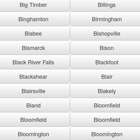
Big Timber
Billings
Binghamton
Birmingham
Bisbee
Bishopville
Bismarck
Bison
Black River Falls
Blackfoot
Blackshear
Blair
Blairsville
Blakely
Bland
Bloomfield
Bloomfield
Bloomfield
Bloomington
Bloomington