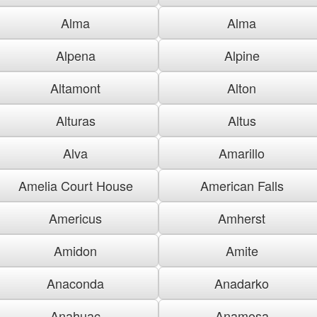
Alma
Alma
Alpena
Alpine
Altamont
Alton
Alturas
Altus
Alva
Amarillo
Amelia Court House
American Falls
Americus
Amherst
Amidon
Amite
Anaconda
Anadarko
Anahuac
Anamosa