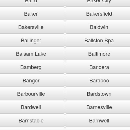
Baker
Bakersfield
Bakersville
Baldwin
Ballinger
Ballston Spa
Balsam Lake
Baltimore
Bamberg
Bandera
Bangor
Baraboo
Barbourville
Bardstown
Bardwell
Barnesville
Barnstable
Barnwell