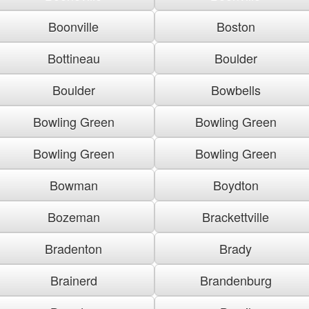
Boonville
Boston
Bottineau
Boulder
Boulder
Bowbells
Bowling Green
Bowling Green
Bowling Green
Bowling Green
Bowman
Boydton
Bozeman
Brackettville
Bradenton
Brady
Brainerd
Brandenburg