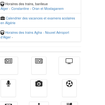
Horaires des trains, banlieue
Alger
-
Constantine
-
Oran et Mostaganem
Calendrier des vacances et examens scolaires
en Algérie
Horaires des trains Agha - Nouvel Aéroport
d'Alger
-
Actualité
الأخبار
Télévision
Radio
Vidéos
Sport