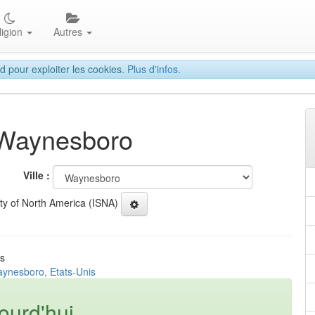
ligion
Autres
d pour exploiter les cookies.
Plus d'infos.
à Waynesboro
Ville :
ety of North America (ISNA)
is
aynesboro, Etats-Unis
ourd'hui