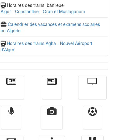
Horaires des trains, banlieue
Alger
-
Constantine
-
Oran et Mostaganem
Calendrier des vacances et examens scolaires
en Algérie
Horaires des trains Agha - Nouvel Aéroport
d'Alger
-
Actualité
الأخبار
Télévision
Radio
Vidéos
Sport