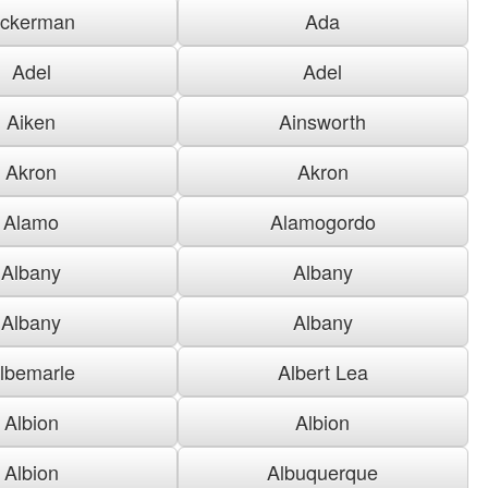
ckerman
Ada
Adel
Adel
Aiken
Ainsworth
Akron
Akron
Alamo
Alamogordo
Albany
Albany
Albany
Albany
lbemarle
Albert Lea
Albion
Albion
Albion
Albuquerque