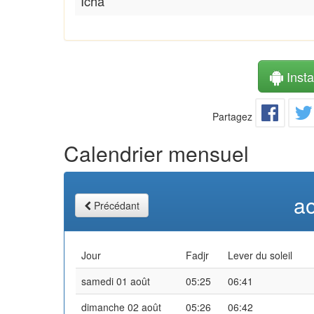
Icha
Instal
Partagez
Calendrier mensuel
a
Précédant
Jour
Fadjr
Lever du soleil
samedi 01 août
05:25
06:41
dimanche 02 août
05:26
06:42