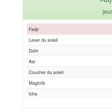
jeu
Fadjr
Lever du soleil
Dohr
Asr
Coucher du soleil
Maghrib
Icha