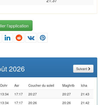
21:37
ler l'application
oût 2026
Suivant
Dohr
Asr
Coucher du soleil
Maghrib
Icha
13:34
17:17
20:27
20:27
21:43
13:34
17:17
20:26
20:26
21:42