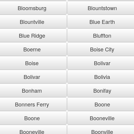
Bloomsburg
Blountstown
Blountville
Blue Earth
Blue Ridge
Bluffton
Boerne
Boise City
Boise
Bolivar
Bolivar
Bolivia
Bonham
Bonifay
Bonners Ferry
Boone
Boone
Booneville
Booneville
Boonville