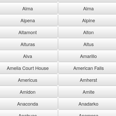
Alma
Alma
Alpena
Alpine
Altamont
Alton
Alturas
Altus
Alva
Amarillo
Amelia Court House
American Falls
Americus
Amherst
Amidon
Amite
Anaconda
Anadarko
Anahuac
Anamosa