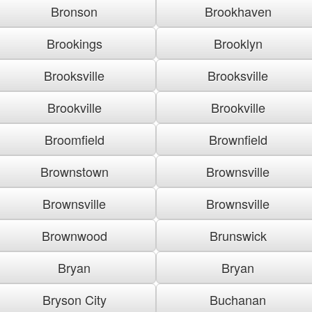
Bronson
Brookhaven
Brookings
Brooklyn
Brooksville
Brooksville
Brookville
Brookville
Broomfield
Brownfield
Brownstown
Brownsville
Brownsville
Brownsville
Brownwood
Brunswick
Bryan
Bryan
Bryson City
Buchanan