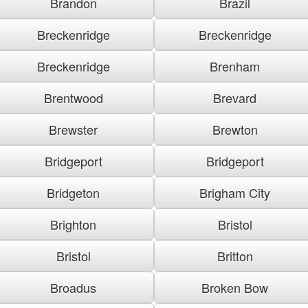
Brandon
Brazil
Breckenridge
Breckenridge
Breckenridge
Brenham
Brentwood
Brevard
Brewster
Brewton
Bridgeport
Bridgeport
Bridgeton
Brigham City
Brighton
Bristol
Bristol
Britton
Broadus
Broken Bow