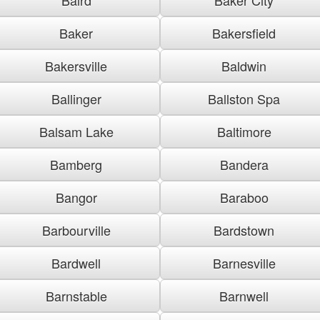
Baker
Bakersfield
Bakersville
Baldwin
Ballinger
Ballston Spa
Balsam Lake
Baltimore
Bamberg
Bandera
Bangor
Baraboo
Barbourville
Bardstown
Bardwell
Barnesville
Barnstable
Barnwell