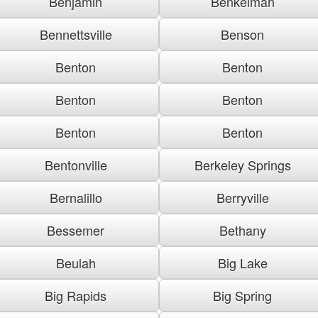
Benjamin
Benkelman
Bennettsville
Benson
Benton
Benton
Benton
Benton
Benton
Benton
Bentonville
Berkeley Springs
Bernalillo
Berryville
Bessemer
Bethany
Beulah
Big Lake
Big Rapids
Big Spring