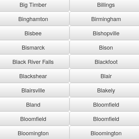
Big Timber
Billings
Binghamton
Birmingham
Bisbee
Bishopville
Bismarck
Bison
Black River Falls
Blackfoot
Blackshear
Blair
Blairsville
Blakely
Bland
Bloomfield
Bloomfield
Bloomfield
Bloomington
Bloomington