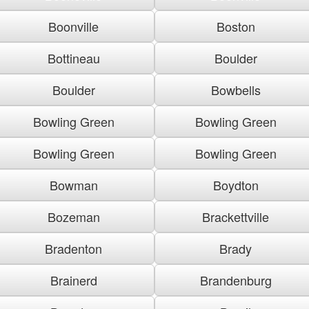
Boonville
Boston
Bottineau
Boulder
Boulder
Bowbells
Bowling Green
Bowling Green
Bowling Green
Bowling Green
Bowman
Boydton
Bozeman
Brackettville
Bradenton
Brady
Brainerd
Brandenburg