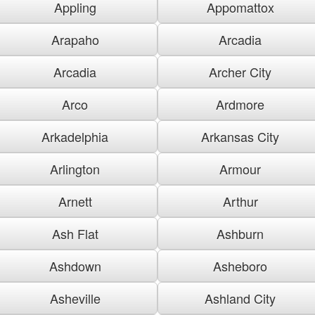
Appling
Appomattox
Arapaho
Arcadia
Arcadia
Archer City
Arco
Ardmore
Arkadelphia
Arkansas City
Arlington
Armour
Arnett
Arthur
Ash Flat
Ashburn
Ashdown
Asheboro
Asheville
Ashland City