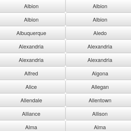
Albion
Albion
Albion
Albion
Albuquerque
Aledo
Alexandria
Alexandria
Alexandria
Alexandria
Alfred
Algona
Alice
Allegan
Allendale
Allentown
Alliance
Allison
Alma
Alma