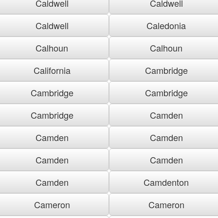
Caldwell
Caldwell
Caldwell
Caledonia
Calhoun
Calhoun
California
Cambridge
Cambridge
Cambridge
Cambridge
Camden
Camden
Camden
Camden
Camden
Camden
Camdenton
Cameron
Cameron