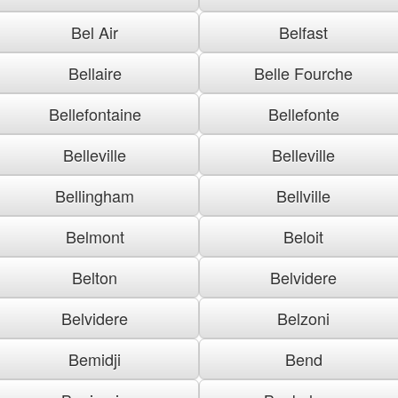
Bel Air
Belfast
Bellaire
Belle Fourche
Bellefontaine
Bellefonte
Belleville
Belleville
Bellingham
Bellville
Belmont
Beloit
Belton
Belvidere
Belvidere
Belzoni
Bemidji
Bend