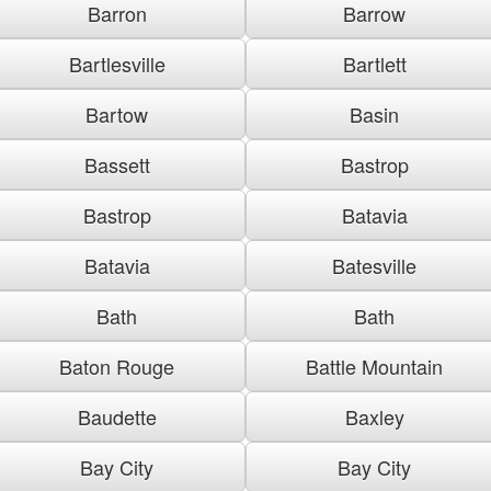
Barron
Barrow
Bartlesville
Bartlett
Bartow
Basin
Bassett
Bastrop
Bastrop
Batavia
Batavia
Batesville
Bath
Bath
Baton Rouge
Battle Mountain
Baudette
Baxley
Bay City
Bay City