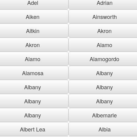
Adel
Adrian
Aiken
Ainsworth
Aitkin
Akron
Akron
Alamo
Alamo
Alamogordo
Alamosa
Albany
Albany
Albany
Albany
Albany
Albany
Albemarle
Albert Lea
Albia