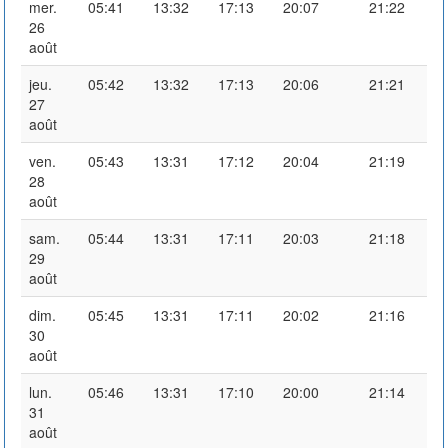
mer.
05:41
13:32
17:13
20:07
21:22
26
août
jeu.
05:42
13:32
17:13
20:06
21:21
27
août
ven.
05:43
13:31
17:12
20:04
21:19
28
août
sam.
05:44
13:31
17:11
20:03
21:18
29
août
dim.
05:45
13:31
17:11
20:02
21:16
30
août
lun.
05:46
13:31
17:10
20:00
21:14
31
août