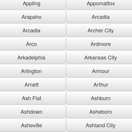
Appling
Appomattox
Arapaho
Arcadia
Arcadia
Archer City
Arco
Ardmore
Arkadelphia
Arkansas City
Arlington
Armour
Arnett
Arthur
Ash Flat
Ashburn
Ashdown
Asheboro
Asheville
Ashland City