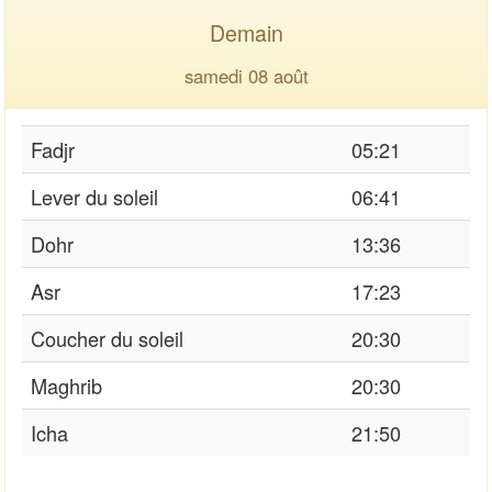
Demain
samedi 08 août
Fadjr
05:21
Lever du soleil
06:41
Dohr
13:36
Asr
17:23
Coucher du soleil
20:30
Maghrib
20:30
Icha
21:50