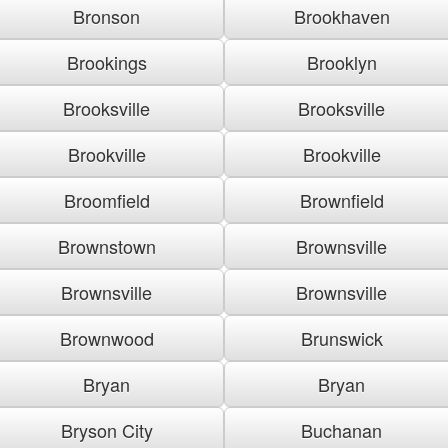
Bronson
Brookhaven
Brookings
Brooklyn
Brooksville
Brooksville
Brookville
Brookville
Broomfield
Brownfield
Brownstown
Brownsville
Brownsville
Brownsville
Brownwood
Brunswick
Bryan
Bryan
Bryson City
Buchanan