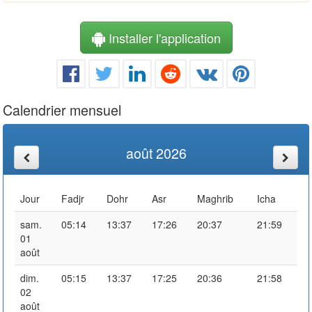
Installer l'application
Calendrier mensuel
août 2026
Jour
Fadjr
Dohr
Asr
Maghrib
Icha
sam.
05:14
13:37
17:26
20:37
21:59
01
août
dim.
05:15
13:37
17:25
20:36
21:58
02
août