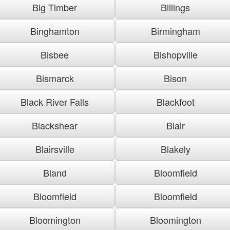
Big Timber
Billings
Binghamton
Birmingham
Bisbee
Bishopville
Bismarck
Bison
Black River Falls
Blackfoot
Blackshear
Blair
Blairsville
Blakely
Bland
Bloomfield
Bloomfield
Bloomfield
Bloomington
Bloomington