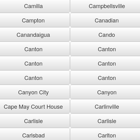
Camilla
Campbellsville
Campton
Canadian
Canandaigua
Cando
Canton
Canton
Canton
Canton
Canton
Canton
Canyon City
Canyon
Cape May Court House
Carlinville
Carlisle
Carlisle
Carlsbad
Carlton