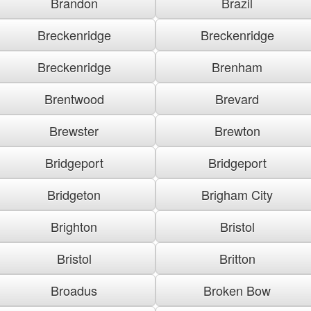
Brandon
Brazil
Breckenridge
Breckenridge
Breckenridge
Brenham
Brentwood
Brevard
Brewster
Brewton
Bridgeport
Bridgeport
Bridgeton
Brigham City
Brighton
Bristol
Bristol
Britton
Broadus
Broken Bow