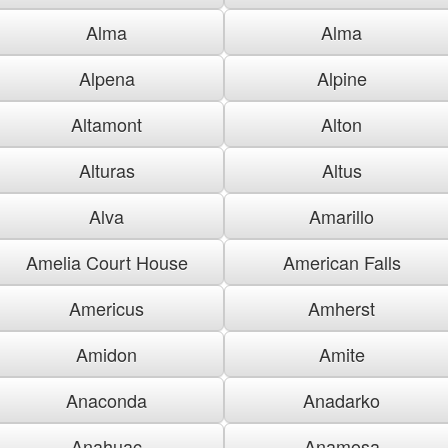
Alma
Alma
Alpena
Alpine
Altamont
Alton
Alturas
Altus
Alva
Amarillo
Amelia Court House
American Falls
Americus
Amherst
Amidon
Amite
Anaconda
Anadarko
Anahuac
Anamosa