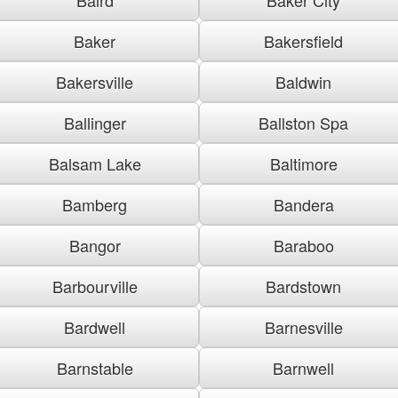
Baker
Bakersfield
Bakersville
Baldwin
Ballinger
Ballston Spa
Balsam Lake
Baltimore
Bamberg
Bandera
Bangor
Baraboo
Barbourville
Bardstown
Bardwell
Barnesville
Barnstable
Barnwell