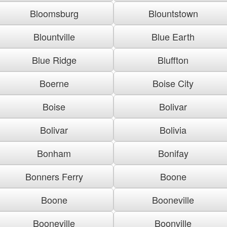
Bloomsburg
Blountstown
Blountville
Blue Earth
Blue Ridge
Bluffton
Boerne
Boise City
Boise
Bolivar
Bolivar
Bolivia
Bonham
Bonifay
Bonners Ferry
Boone
Boone
Booneville
Booneville
Boonville