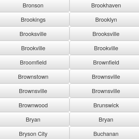
Bronson
Brookhaven
Brookings
Brooklyn
Brooksville
Brooksville
Brookville
Brookville
Broomfield
Brownfield
Brownstown
Brownsville
Brownsville
Brownsville
Brownwood
Brunswick
Bryan
Bryan
Bryson City
Buchanan