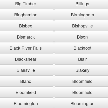
Big Timber
Billings
Binghamton
Birmingham
Bisbee
Bishopville
Bismarck
Bison
Black River Falls
Blackfoot
Blackshear
Blair
Blairsville
Blakely
Bland
Bloomfield
Bloomfield
Bloomfield
Bloomington
Bloomington