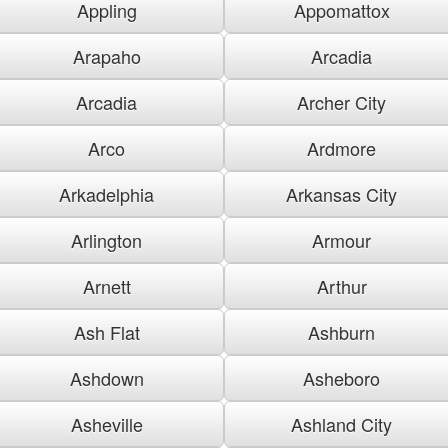
Appling
Appomattox
Arapaho
Arcadia
Arcadia
Archer City
Arco
Ardmore
Arkadelphia
Arkansas City
Arlington
Armour
Arnett
Arthur
Ash Flat
Ashburn
Ashdown
Asheboro
Asheville
Ashland City