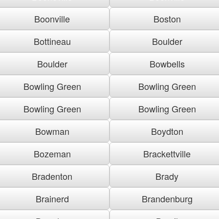
Boonville
Boston
Bottineau
Boulder
Boulder
Bowbells
Bowling Green
Bowling Green
Bowling Green
Bowling Green
Bowman
Boydton
Bozeman
Brackettville
Bradenton
Brady
Brainerd
Brandenburg