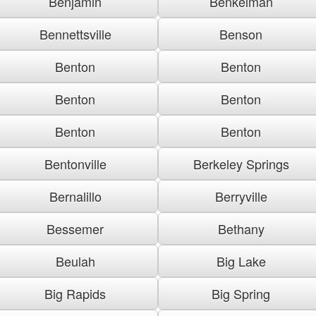
Benjamin
Benkelman
Bennettsville
Benson
Benton
Benton
Benton
Benton
Benton
Benton
Bentonville
Berkeley Springs
Bernalillo
Berryville
Bessemer
Bethany
Beulah
Big Lake
Big Rapids
Big Spring