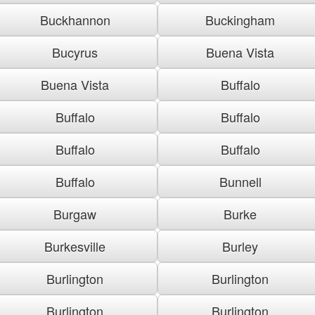
Buckhannon
Buckingham
Bucyrus
Buena Vista
Buena Vista
Buffalo
Buffalo
Buffalo
Buffalo
Buffalo
Buffalo
Bunnell
Burgaw
Burke
Burkesville
Burley
Burlington
Burlington
Burlington
Burlington