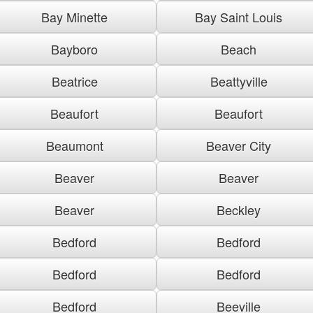
Bay Minette
Bay Saint Louis
Bayboro
Beach
Beatrice
Beattyville
Beaufort
Beaufort
Beaumont
Beaver City
Beaver
Beaver
Beaver
Beckley
Bedford
Bedford
Bedford
Bedford
Bedford
Beeville