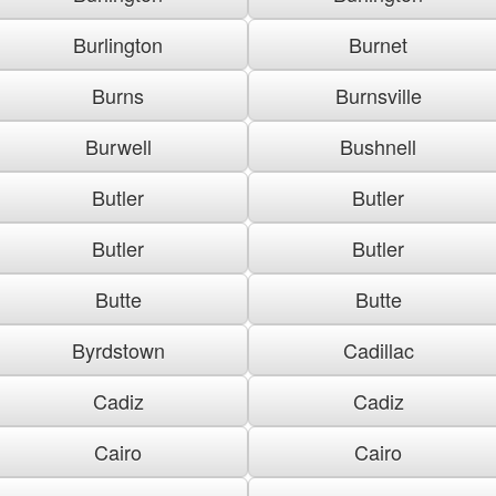
Burlington
Burnet
Burns
Burnsville
Burwell
Bushnell
Butler
Butler
Butler
Butler
Butte
Butte
Byrdstown
Cadillac
Cadiz
Cadiz
Cairo
Cairo