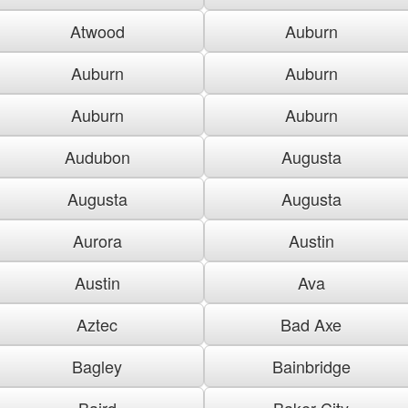
Atwood
Auburn
Auburn
Auburn
Auburn
Auburn
Audubon
Augusta
Augusta
Augusta
Aurora
Austin
Austin
Ava
Aztec
Bad Axe
Bagley
Bainbridge
Baird
Baker City