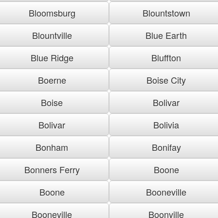
Bloomsburg
Blountstown
Blountville
Blue Earth
Blue Ridge
Bluffton
Boerne
Boise City
Boise
Bolivar
Bolivar
Bolivia
Bonham
Bonifay
Bonners Ferry
Boone
Boone
Booneville
Booneville
Boonville