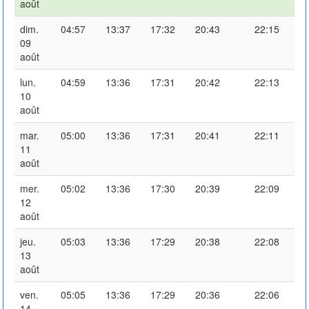
août
dim.
04:57
13:37
17:32
20:43
22:15
09
août
lun.
04:59
13:36
17:31
20:42
22:13
10
août
mar.
05:00
13:36
17:31
20:41
22:11
11
août
mer.
05:02
13:36
17:30
20:39
22:09
12
août
jeu.
05:03
13:36
17:29
20:38
22:08
13
août
ven.
05:05
13:36
17:29
20:36
22:06
14