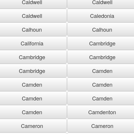
Caldwell
Caldwell
Caldwell
Caledonia
Calhoun
Calhoun
California
Cambridge
Cambridge
Cambridge
Cambridge
Camden
Camden
Camden
Camden
Camden
Camden
Camdenton
Cameron
Cameron