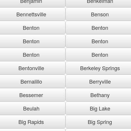
Benjamin
Benkelman
Bennettsville
Benson
Benton
Benton
Benton
Benton
Benton
Benton
Bentonville
Berkeley Springs
Bernalillo
Berryville
Bessemer
Bethany
Beulah
Big Lake
Big Rapids
Big Spring