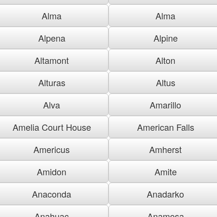
Alma
Alma
Alpena
Alpine
Altamont
Alton
Alturas
Altus
Alva
Amarillo
Amelia Court House
American Falls
Americus
Amherst
Amidon
Amite
Anaconda
Anadarko
Anahuac
Anamosa