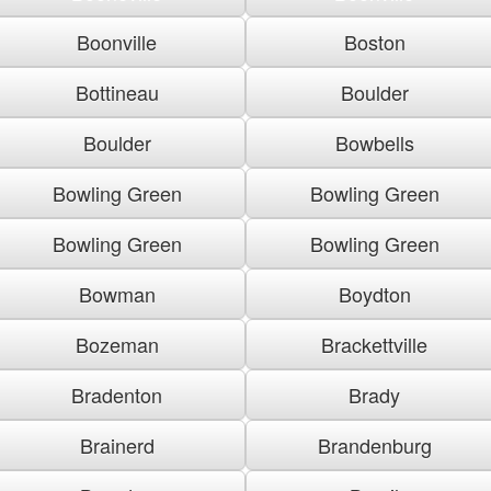
Boonville
Boston
Bottineau
Boulder
Boulder
Bowbells
Bowling Green
Bowling Green
Bowling Green
Bowling Green
Bowman
Boydton
Bozeman
Brackettville
Bradenton
Brady
Brainerd
Brandenburg