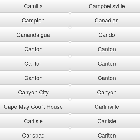
Camilla
Campbellsville
Campton
Canadian
Canandaigua
Cando
Canton
Canton
Canton
Canton
Canton
Canton
Canyon City
Canyon
Cape May Court House
Carlinville
Carlisle
Carlisle
Carlsbad
Carlton