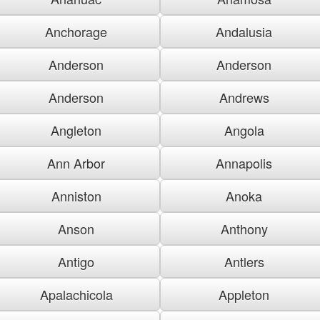
Anchorage
Andalusia
Anderson
Anderson
Anderson
Andrews
Angleton
Angola
Ann Arbor
Annapolis
Anniston
Anoka
Anson
Anthony
Antigo
Antlers
Apalachicola
Appleton