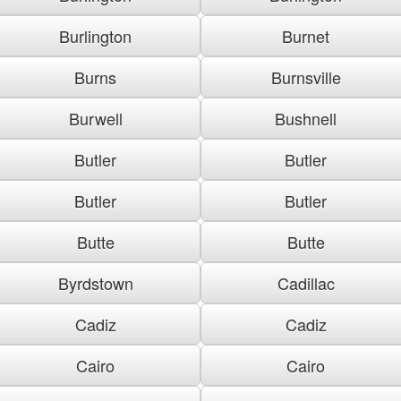
Burlington
Burnet
Burns
Burnsville
Burwell
Bushnell
Butler
Butler
Butler
Butler
Butte
Butte
Byrdstown
Cadillac
Cadiz
Cadiz
Cairo
Cairo