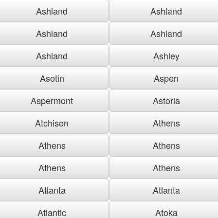
Ashland
Ashland
Ashland
Ashland
Ashland
Ashley
Asotin
Aspen
Aspermont
Astoria
Atchison
Athens
Athens
Athens
Athens
Athens
Atlanta
Atlanta
Atlantic
Atoka