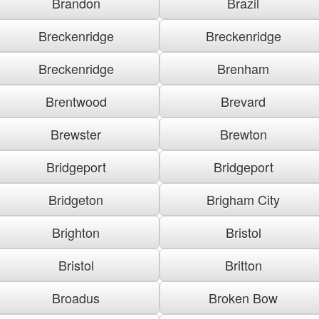
Brandon
Brazil
Breckenridge
Breckenridge
Breckenridge
Brenham
Brentwood
Brevard
Brewster
Brewton
Bridgeport
Bridgeport
Bridgeton
Brigham City
Brighton
Bristol
Bristol
Britton
Broadus
Broken Bow