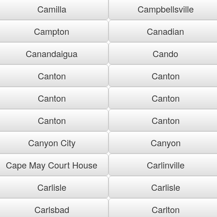
Camilla
Campbellsville
Campton
Canadian
Canandaigua
Cando
Canton
Canton
Canton
Canton
Canton
Canton
Canyon City
Canyon
Cape May Court House
Carlinville
Carlisle
Carlisle
Carlsbad
Carlton