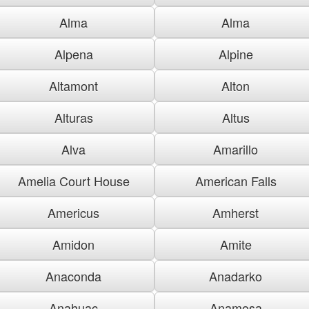
Alma
Alma
Alpena
Alpine
Altamont
Alton
Alturas
Altus
Alva
Amarillo
Amelia Court House
American Falls
Americus
Amherst
Amidon
Amite
Anaconda
Anadarko
Anahuac
Anamosa