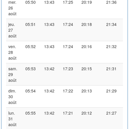
mer.
05:50
13:43
17:25
20:19
21:36
26
août
jeu.
05:51
13:43
17:24
20:18
21:34
27
août
ven.
05:52
13:43
17:24
20:16
21:32
28
août
sam.
05:53
13:42
17:23
20:15
21:31
29
août
dim.
05:54
13:42
17:22
20:13
21:29
30
août
lun.
05:55
13:42
17:21
20:12
21:27
31
août