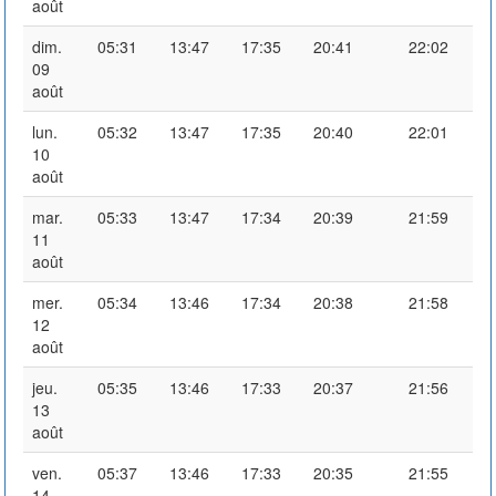
août
dim.
05:31
13:47
17:35
20:41
22:02
09
août
lun.
05:32
13:47
17:35
20:40
22:01
10
août
mar.
05:33
13:47
17:34
20:39
21:59
11
août
mer.
05:34
13:46
17:34
20:38
21:58
12
août
jeu.
05:35
13:46
17:33
20:37
21:56
13
août
ven.
05:37
13:46
17:33
20:35
21:55
14