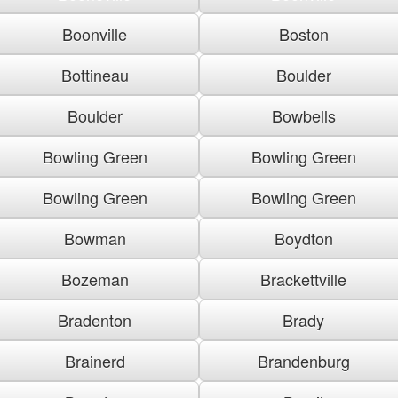
Boonville
Boston
Bottineau
Boulder
Boulder
Bowbells
Bowling Green
Bowling Green
Bowling Green
Bowling Green
Bowman
Boydton
Bozeman
Brackettville
Bradenton
Brady
Brainerd
Brandenburg