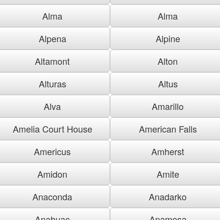
Alma
Alma
Alpena
Alpine
Altamont
Alton
Alturas
Altus
Alva
Amarillo
Amelia Court House
American Falls
Americus
Amherst
Amidon
Amite
Anaconda
Anadarko
Anahuac
Anamosa