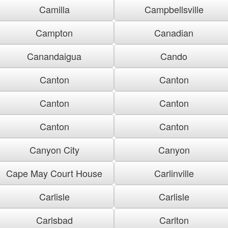
Camilla
Campbellsville
Campton
Canadian
Canandaigua
Cando
Canton
Canton
Canton
Canton
Canton
Canton
Canyon City
Canyon
Cape May Court House
Carlinville
Carlisle
Carlisle
Carlsbad
Carlton