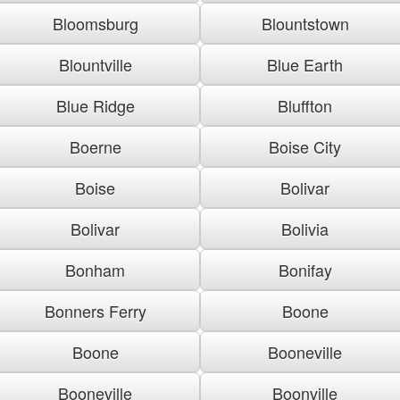
Bloomsburg
Blountstown
Blountville
Blue Earth
Blue Ridge
Bluffton
Boerne
Boise City
Boise
Bolivar
Bolivar
Bolivia
Bonham
Bonifay
Bonners Ferry
Boone
Boone
Booneville
Booneville
Boonville