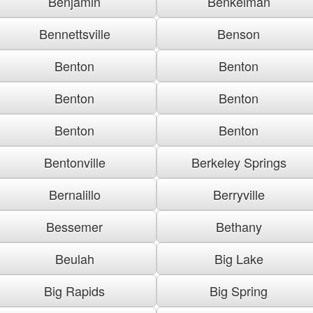
Benjamin
Benkelman
Bennettsville
Benson
Benton
Benton
Benton
Benton
Benton
Benton
Bentonville
Berkeley Springs
Bernalillo
Berryville
Bessemer
Bethany
Beulah
Big Lake
Big Rapids
Big Spring