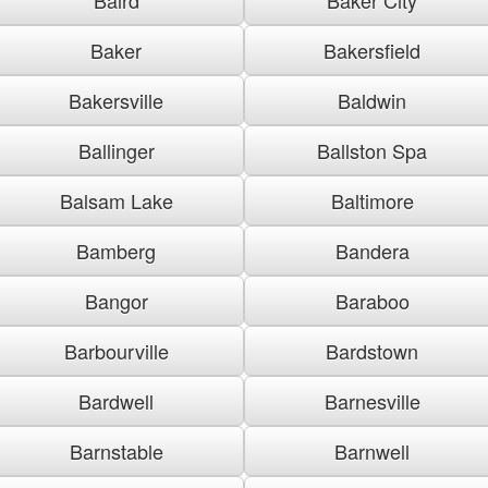
Baker
Bakersfield
Bakersville
Baldwin
Ballinger
Ballston Spa
Balsam Lake
Baltimore
Bamberg
Bandera
Bangor
Baraboo
Barbourville
Bardstown
Bardwell
Barnesville
Barnstable
Barnwell