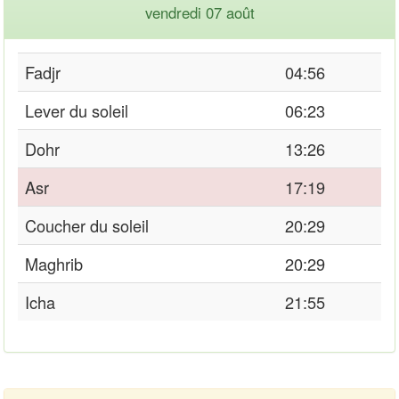
vendredi 07 août
Fadjr
04:56
Lever du soleil
06:23
Dohr
13:26
Asr
17:19
Coucher du soleil
20:29
Maghrib
20:29
Icha
21:55