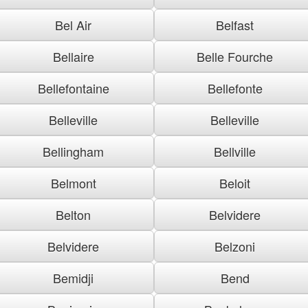
Bel Air
Belfast
Bellaire
Belle Fourche
Bellefontaine
Bellefonte
Belleville
Belleville
Bellingham
Bellville
Belmont
Beloit
Belton
Belvidere
Belvidere
Belzoni
Bemidji
Bend