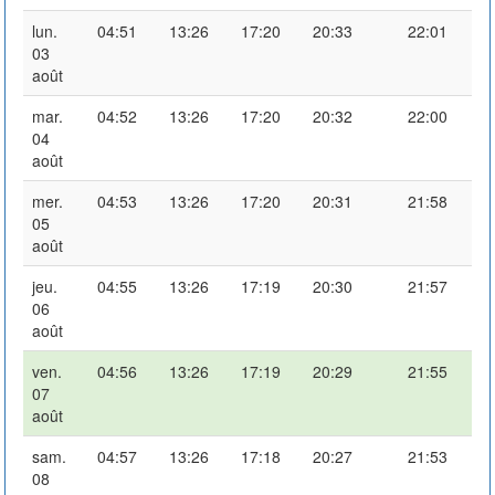
lun.
04:51
13:26
17:20
20:33
22:01
03
août
mar.
04:52
13:26
17:20
20:32
22:00
04
août
mer.
04:53
13:26
17:20
20:31
21:58
05
août
jeu.
04:55
13:26
17:19
20:30
21:57
06
août
ven.
04:56
13:26
17:19
20:29
21:55
07
août
sam.
04:57
13:26
17:18
20:27
21:53
08