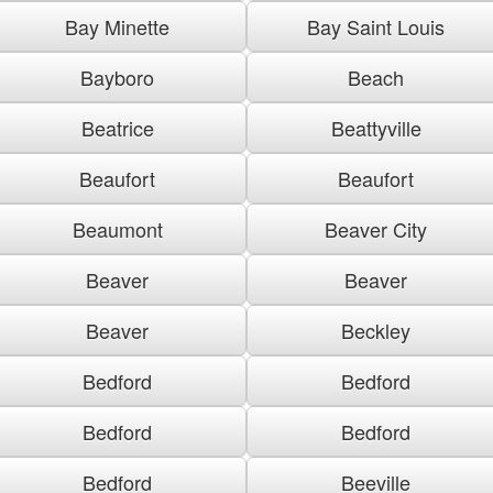
Bay Minette
Bay Saint Louis
Bayboro
Beach
Beatrice
Beattyville
Beaufort
Beaufort
Beaumont
Beaver City
Beaver
Beaver
Beaver
Beckley
Bedford
Bedford
Bedford
Bedford
Bedford
Beeville