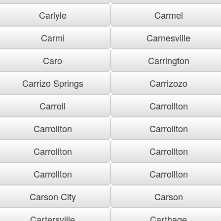
Carlyle
Carmel
Carmi
Carnesville
Caro
Carrington
Carrizo Springs
Carrizozo
Carroll
Carrollton
Carrollton
Carrollton
Carrollton
Carrollton
Carrollton
Carrollton
Carson City
Carson
Cartersville
Carthage