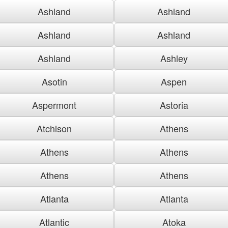
Ashland
Ashland
Ashland
Ashland
Ashland
Ashley
Asotin
Aspen
Aspermont
Astoria
Atchison
Athens
Athens
Athens
Athens
Athens
Atlanta
Atlanta
Atlantic
Atoka