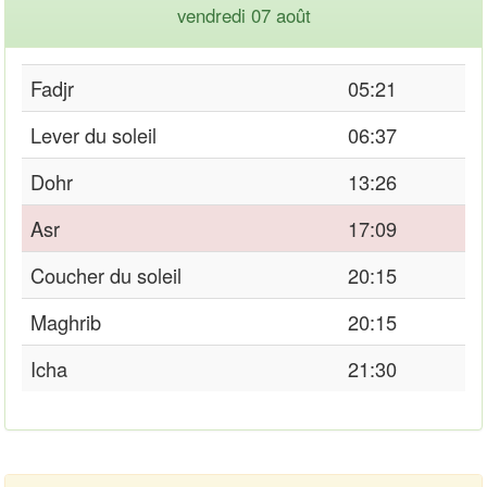
vendredi 07 août
Fadjr
05:21
Lever du soleil
06:37
Dohr
13:26
Asr
17:09
Coucher du soleil
20:15
Maghrib
20:15
Icha
21:30