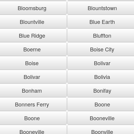
Bloomsburg
Blountstown
Blountville
Blue Earth
Blue Ridge
Bluffton
Boerne
Boise City
Boise
Bolivar
Bolivar
Bolivia
Bonham
Bonifay
Bonners Ferry
Boone
Boone
Booneville
Booneville
Boonville