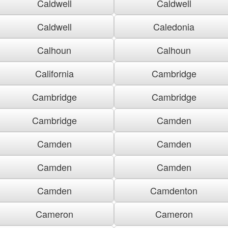
Caldwell
Caldwell
Caldwell
Caledonia
Calhoun
Calhoun
California
Cambridge
Cambridge
Cambridge
Cambridge
Camden
Camden
Camden
Camden
Camden
Camden
Camdenton
Cameron
Cameron