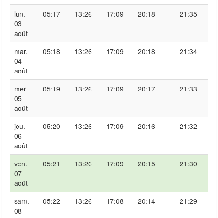
lun.
05:17
13:26
17:09
20:18
21:35
03
août
mar.
05:18
13:26
17:09
20:18
21:34
04
août
mer.
05:19
13:26
17:09
20:17
21:33
05
août
jeu.
05:20
13:26
17:09
20:16
21:32
06
août
ven.
05:21
13:26
17:09
20:15
21:30
07
août
sam.
05:22
13:26
17:08
20:14
21:29
08