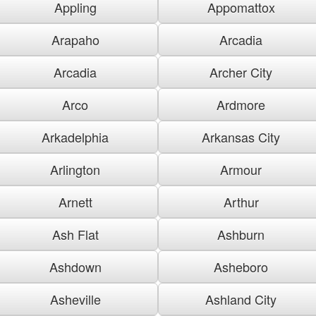
Appling
Appomattox
Arapaho
Arcadia
Arcadia
Archer City
Arco
Ardmore
Arkadelphia
Arkansas City
Arlington
Armour
Arnett
Arthur
Ash Flat
Ashburn
Ashdown
Asheboro
Asheville
Ashland City