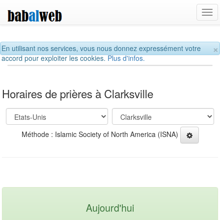
Tog
navi
×
En utilisant nos services, vous nous donnez expressément votre
accord pour exploiter les cookies.
Plus d'infos.
Horaires de prières à Clarksville
Méthode : Islamic Society of North America (ISNA)
Aujourd'hui