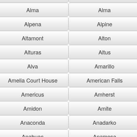
Alma
Alma
Alpena
Alpine
Altamont
Alton
Alturas
Altus
Alva
Amarillo
Amelia Court House
American Falls
Americus
Amherst
Amidon
Amite
Anaconda
Anadarko
Anahuac
Anamosa