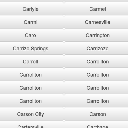
Carlyle
Carmel
Carmi
Carnesville
Caro
Carrington
Carrizo Springs
Carrizozo
Carroll
Carrollton
Carrollton
Carrollton
Carrollton
Carrollton
Carrollton
Carrollton
Carson City
Carson
Cartersville
Carthage