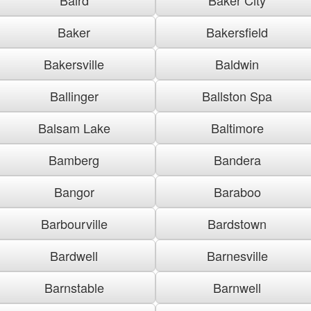
Baker
Bakersfield
Bakersville
Baldwin
Ballinger
Ballston Spa
Balsam Lake
Baltimore
Bamberg
Bandera
Bangor
Baraboo
Barbourville
Bardstown
Bardwell
Barnesville
Barnstable
Barnwell