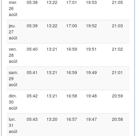
mer.
05:38
13:22
17:01
19:53
21:05
26
août
jeu.
05:39
13:22
17:00
19:52
21:03
27
août
ven.
05:40
13:21
16:59
19:51
21:02
28
août
sam.
05:41
13:21
16:59
19:49
21:01
29
août
dim.
05:42
13:21
16:58
19:48
20:59
30
août
lun.
05:43
13:20
16:57
19:47
20:58
31
août