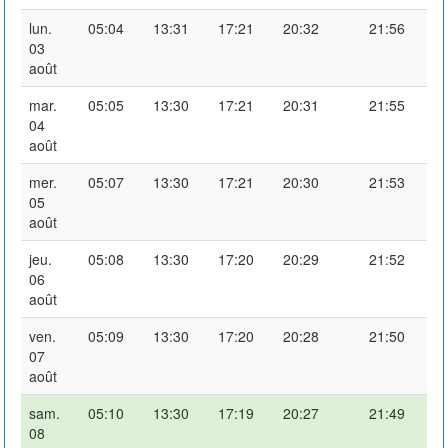
lun.
05:04
13:31
17:21
20:32
21:56
03
août
mar.
05:05
13:30
17:21
20:31
21:55
04
août
mer.
05:07
13:30
17:21
20:30
21:53
05
août
jeu.
05:08
13:30
17:20
20:29
21:52
06
août
ven.
05:09
13:30
17:20
20:28
21:50
07
août
sam.
05:10
13:30
17:19
20:27
21:49
08