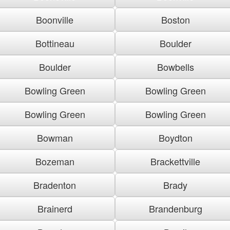
Boonville
Boston
Bottineau
Boulder
Boulder
Bowbells
Bowling Green
Bowling Green
Bowling Green
Bowling Green
Bowman
Boydton
Bozeman
Brackettville
Bradenton
Brady
Brainerd
Brandenburg