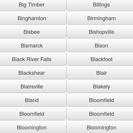
Big Timber
Billings
Binghamton
Birmingham
Bisbee
Bishopville
Bismarck
Bison
Black River Falls
Blackfoot
Blackshear
Blair
Blairsville
Blakely
Bland
Bloomfield
Bloomfield
Bloomfield
Bloomington
Bloomington