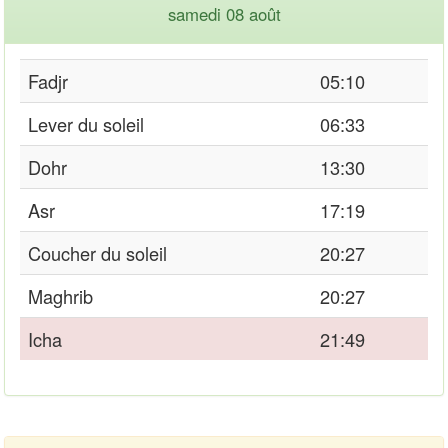
samedi 08 août
Fadjr
05:10
Lever du soleil
06:33
Dohr
13:30
Asr
17:19
Coucher du soleil
20:27
Maghrib
20:27
Icha
21:49