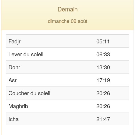
Demain
dimanche 09 août
Fadjr
05:11
Lever du soleil
06:33
Dohr
13:30
Asr
17:19
Coucher du soleil
20:26
Maghrib
20:26
Icha
21:47