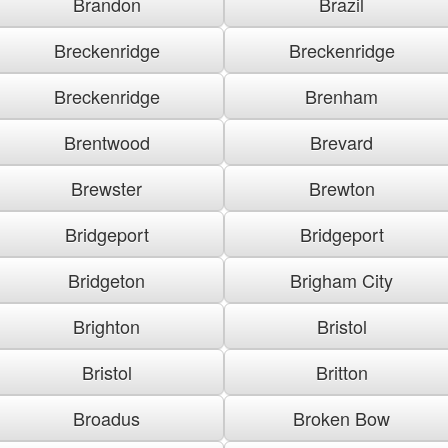
Brandon
Brazil
Breckenridge
Breckenridge
Breckenridge
Brenham
Brentwood
Brevard
Brewster
Brewton
Bridgeport
Bridgeport
Bridgeton
Brigham City
Brighton
Bristol
Bristol
Britton
Broadus
Broken Bow