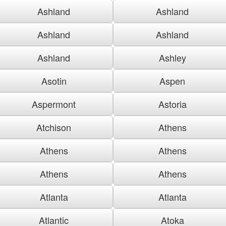
Ashland
Ashland
Ashland
Ashland
Ashland
Ashley
Asotin
Aspen
Aspermont
Astoria
Atchison
Athens
Athens
Athens
Athens
Athens
Atlanta
Atlanta
Atlantic
Atoka