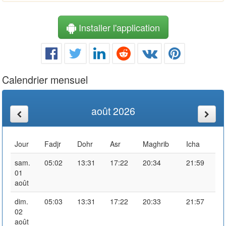
Installer l'application
Calendrier mensuel
août 2026
Jour
Fadjr
Dohr
Asr
Maghrib
Icha
sam.
05:02
13:31
17:22
20:34
21:59
01
août
dim.
05:03
13:31
17:22
20:33
21:57
02
août