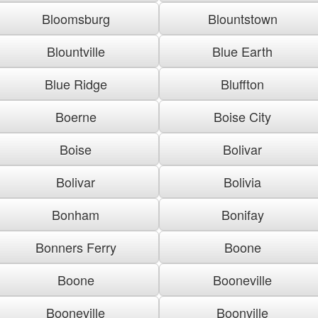
Bloomsburg
Blountstown
Blountville
Blue Earth
Blue Ridge
Bluffton
Boerne
Boise City
Boise
Bolivar
Bolivar
Bolivia
Bonham
Bonifay
Bonners Ferry
Boone
Boone
Booneville
Booneville
Boonville