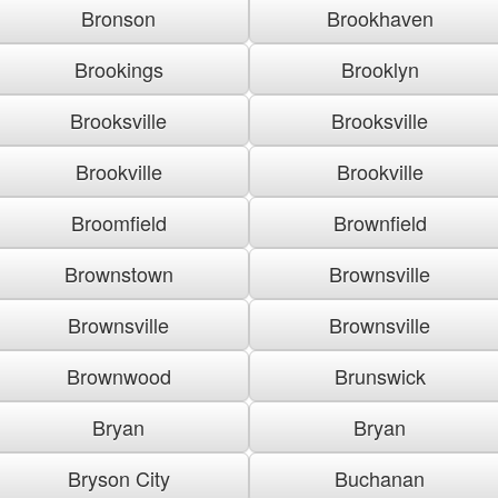
Bronson
Brookhaven
Brookings
Brooklyn
Brooksville
Brooksville
Brookville
Brookville
Broomfield
Brownfield
Brownstown
Brownsville
Brownsville
Brownsville
Brownwood
Brunswick
Bryan
Bryan
Bryson City
Buchanan