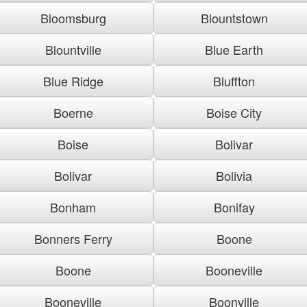
Bloomsburg
Blountstown
Blountville
Blue Earth
Blue Ridge
Bluffton
Boerne
Boise City
Boise
Bolivar
Bolivar
Bolivia
Bonham
Bonifay
Bonners Ferry
Boone
Boone
Booneville
Booneville
Boonville