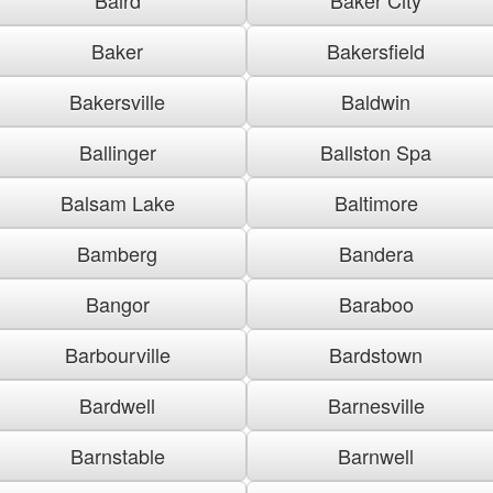
Baker
Bakersfield
Bakersville
Baldwin
Ballinger
Ballston Spa
Balsam Lake
Baltimore
Bamberg
Bandera
Bangor
Baraboo
Barbourville
Bardstown
Bardwell
Barnesville
Barnstable
Barnwell