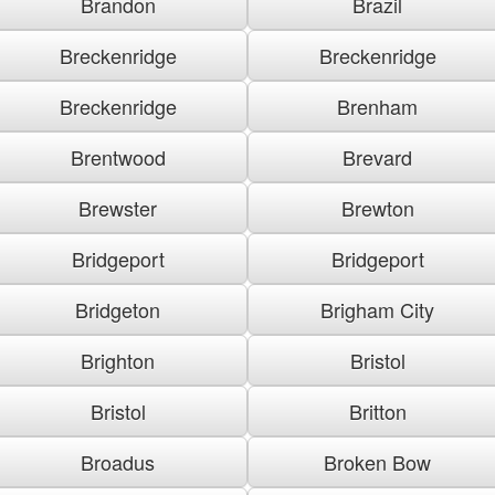
Brandon
Brazil
Breckenridge
Breckenridge
Breckenridge
Brenham
Brentwood
Brevard
Brewster
Brewton
Bridgeport
Bridgeport
Bridgeton
Brigham City
Brighton
Bristol
Bristol
Britton
Broadus
Broken Bow