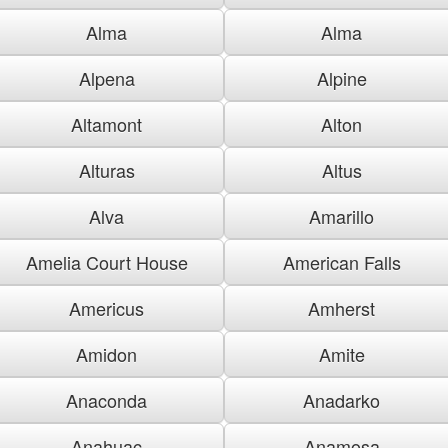
Alma
Alma
Alpena
Alpine
Altamont
Alton
Alturas
Altus
Alva
Amarillo
Amelia Court House
American Falls
Americus
Amherst
Amidon
Amite
Anaconda
Anadarko
Anahuac
Anamosa