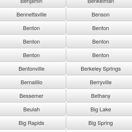
Benjamin
Benkelman
Bennettsville
Benson
Benton
Benton
Benton
Benton
Benton
Benton
Bentonville
Berkeley Springs
Bernalillo
Berryville
Bessemer
Bethany
Beulah
Big Lake
Big Rapids
Big Spring