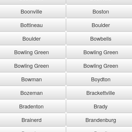
Boonville
Boston
Bottineau
Boulder
Boulder
Bowbells
Bowling Green
Bowling Green
Bowling Green
Bowling Green
Bowman
Boydton
Bozeman
Brackettville
Bradenton
Brady
Brainerd
Brandenburg