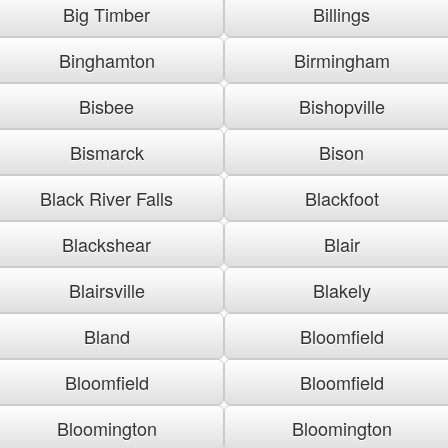
Big Timber
Billings
Binghamton
Birmingham
Bisbee
Bishopville
Bismarck
Bison
Black River Falls
Blackfoot
Blackshear
Blair
Blairsville
Blakely
Bland
Bloomfield
Bloomfield
Bloomfield
Bloomington
Bloomington