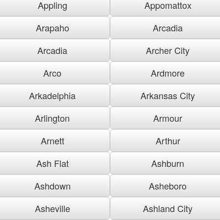
Appling
Appomattox
Arapaho
Arcadia
Arcadia
Archer City
Arco
Ardmore
Arkadelphia
Arkansas City
Arlington
Armour
Arnett
Arthur
Ash Flat
Ashburn
Ashdown
Asheboro
Asheville
Ashland City