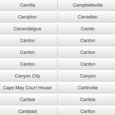
Camilla
Campbellsville
Campton
Canadian
Canandaigua
Cando
Canton
Canton
Canton
Canton
Canton
Canton
Canyon City
Canyon
Cape May Court House
Carlinville
Carlisle
Carlisle
Carlsbad
Carlton