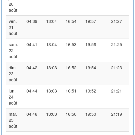
20
août
ven.
04:39
13:04
16:54
19:57
21:27
21
août
sam.
04:41
13:04
16:53
19:56
21:25
22
août
dim.
04:42
13:03
16:52
19:54
21:23
23
août
lun.
04:44
13:03
16:51
19:52
21:21
24
août
mar.
04:46
13:03
16:50
19:50
21:19
25
août