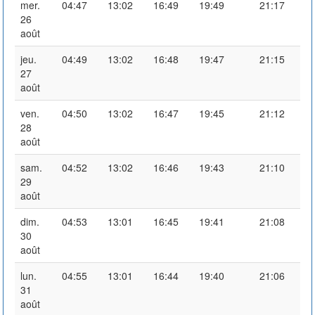
mer.
04:47
13:02
16:49
19:49
21:17
26
août
jeu.
04:49
13:02
16:48
19:47
21:15
27
août
ven.
04:50
13:02
16:47
19:45
21:12
28
août
sam.
04:52
13:02
16:46
19:43
21:10
29
août
dim.
04:53
13:01
16:45
19:41
21:08
30
août
lun.
04:55
13:01
16:44
19:40
21:06
31
août