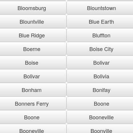
Bloomsburg
Blountstown
Blountville
Blue Earth
Blue Ridge
Bluffton
Boerne
Boise City
Boise
Bolivar
Bolivar
Bolivia
Bonham
Bonifay
Bonners Ferry
Boone
Boone
Booneville
Booneville
Boonville