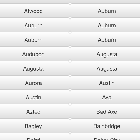
Atwood
Auburn
Auburn
Auburn
Auburn
Auburn
Audubon
Augusta
Augusta
Augusta
Aurora
Austin
Austin
Ava
Aztec
Bad Axe
Bagley
Bainbridge
Baird
Baker City