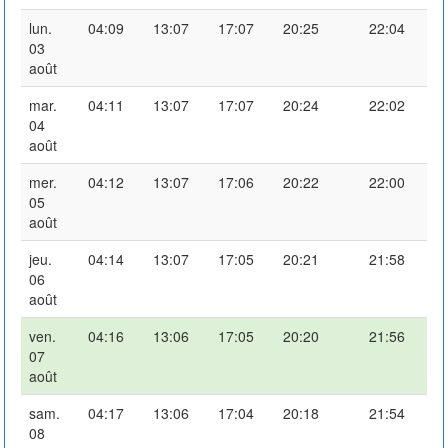
lun.
04:09
13:07
17:07
20:25
22:04
03
août
mar.
04:11
13:07
17:07
20:24
22:02
04
août
mer.
04:12
13:07
17:06
20:22
22:00
05
août
jeu.
04:14
13:07
17:05
20:21
21:58
06
août
ven.
04:16
13:06
17:05
20:20
21:56
07
août
sam.
04:17
13:06
17:04
20:18
21:54
08