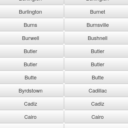
Burlington
Burnet
Burns
Burnsville
Burwell
Bushnell
Butler
Butler
Butler
Butler
Butte
Butte
Byrdstown
Cadillac
Cadiz
Cadiz
Cairo
Cairo