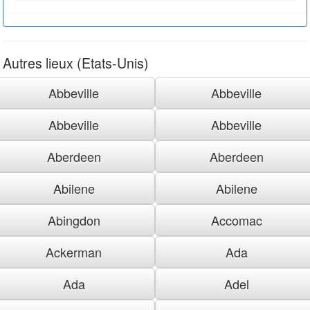
Autres lieux (Etats-Unis)
Abbeville
Abbeville
Abbeville
Abbeville
Aberdeen
Aberdeen
Abilene
Abilene
Abingdon
Accomac
Ackerman
Ada
Ada
Adel