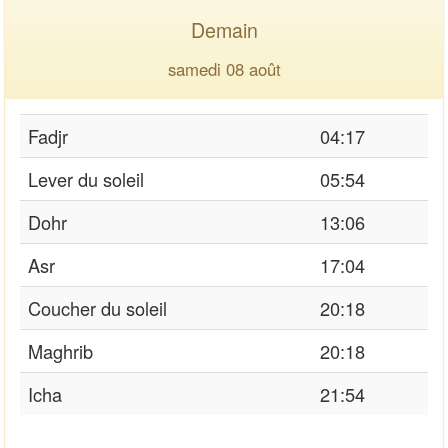
Demain
samedi 08 août
Fadjr
04:17
Lever du soleil
05:54
Dohr
13:06
Asr
17:04
Coucher du soleil
20:18
Maghrib
20:18
Icha
21:54