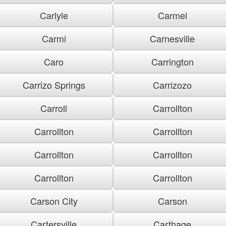
Carlyle
Carmel
Carmi
Carnesville
Caro
Carrington
Carrizo Springs
Carrizozo
Carroll
Carrollton
Carrollton
Carrollton
Carrollton
Carrollton
Carrollton
Carrollton
Carson City
Carson
Cartersville
Carthage