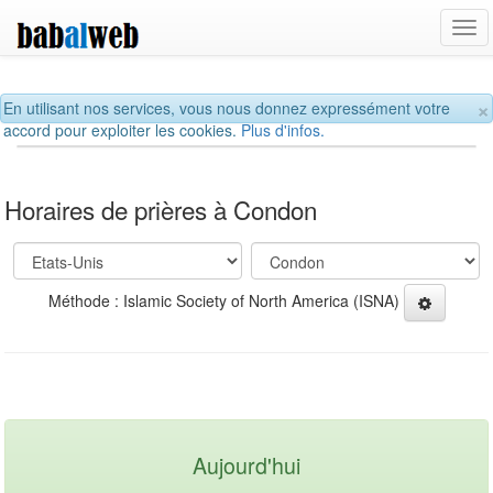
Tog
navi
×
En utilisant nos services, vous nous donnez expressément votre
accord pour exploiter les cookies.
Plus d'infos.
Horaires de prières à Condon
Méthode : Islamic Society of North America (ISNA)
Aujourd'hui