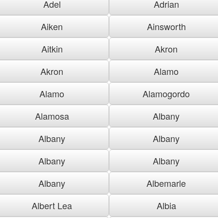
Adel
Adrian
Aiken
Ainsworth
Aitkin
Akron
Akron
Alamo
Alamo
Alamogordo
Alamosa
Albany
Albany
Albany
Albany
Albany
Albany
Albemarle
Albert Lea
Albia