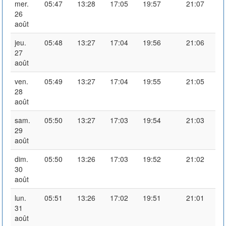
mer.
05:47
13:28
17:05
19:57
21:07
26
août
jeu.
05:48
13:27
17:04
19:56
21:06
27
août
ven.
05:49
13:27
17:04
19:55
21:05
28
août
sam.
05:50
13:27
17:03
19:54
21:03
29
août
dim.
05:50
13:26
17:03
19:52
21:02
30
août
lun.
05:51
13:26
17:02
19:51
21:01
31
août