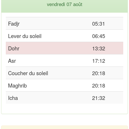
vendredi 07 août
Fadjr
05:31
Lever du soleil
06:45
Dohr
13:32
Asr
17:12
Coucher du soleil
20:18
Maghrib
20:18
Icha
21:32