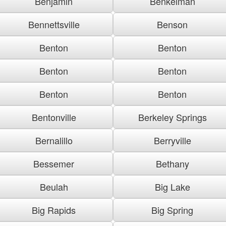
Benjamin
Benkelman
Bennettsville
Benson
Benton
Benton
Benton
Benton
Benton
Benton
Bentonville
Berkeley Springs
Bernalillo
Berryville
Bessemer
Bethany
Beulah
Big Lake
Big Rapids
Big Spring