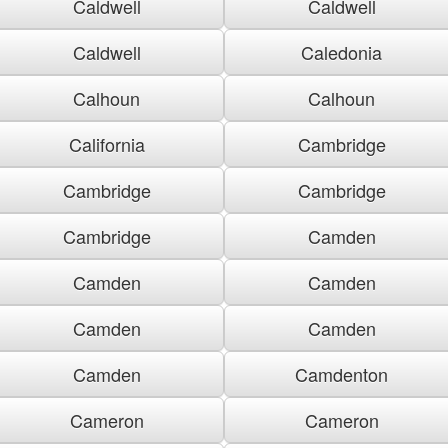
Caldwell
Caldwell
Caldwell
Caledonia
Calhoun
Calhoun
California
Cambridge
Cambridge
Cambridge
Cambridge
Camden
Camden
Camden
Camden
Camden
Camden
Camdenton
Cameron
Cameron