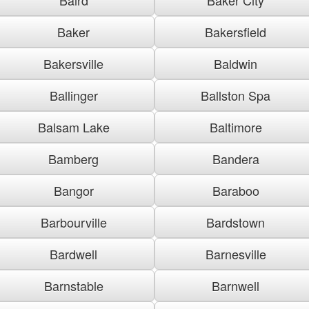
Baker
Bakersfield
Bakersville
Baldwin
Ballinger
Ballston Spa
Balsam Lake
Baltimore
Bamberg
Bandera
Bangor
Baraboo
Barbourville
Bardstown
Bardwell
Barnesville
Barnstable
Barnwell