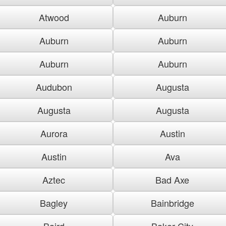
Atwood
Auburn
Auburn
Auburn
Auburn
Auburn
Audubon
Augusta
Augusta
Augusta
Aurora
Austin
Austin
Ava
Aztec
Bad Axe
Bagley
Bainbridge
Baird
Baker City