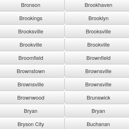
Bronson
Brookhaven
Brookings
Brooklyn
Brooksville
Brooksville
Brookville
Brookville
Broomfield
Brownfield
Brownstown
Brownsville
Brownsville
Brownsville
Brownwood
Brunswick
Bryan
Bryan
Bryson City
Buchanan