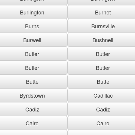
Burlington
Burnet
Burns
Burnsville
Burwell
Bushnell
Butler
Butler
Butler
Butler
Butte
Butte
Byrdstown
Cadillac
Cadiz
Cadiz
Cairo
Cairo