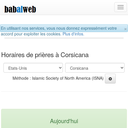
Tog
navi
×
En utilisant nos services, vous nous donnez expressément votre
accord pour exploiter les cookies.
Plus d'infos.
Horaires de prières à Corsicana
Méthode : Islamic Society of North America (ISNA)
Aujourd'hui