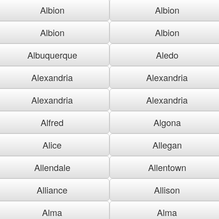
Albion
Albion
Albion
Albion
Albuquerque
Aledo
Alexandria
Alexandria
Alexandria
Alexandria
Alfred
Algona
Alice
Allegan
Allendale
Allentown
Alliance
Allison
Alma
Alma