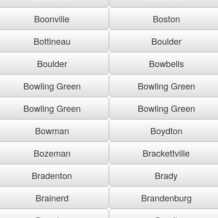
Boonville
Boston
Bottineau
Boulder
Boulder
Bowbells
Bowling Green
Bowling Green
Bowling Green
Bowling Green
Bowman
Boydton
Bozeman
Brackettville
Bradenton
Brady
Brainerd
Brandenburg