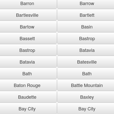
Barron
Barrow
Bartlesville
Bartlett
Bartow
Basin
Bassett
Bastrop
Bastrop
Batavia
Batavia
Batesville
Bath
Bath
Baton Rouge
Battle Mountain
Baudette
Baxley
Bay City
Bay City