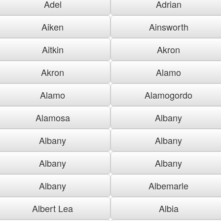
Adel
Adrian
Aiken
Ainsworth
Aitkin
Akron
Akron
Alamo
Alamo
Alamogordo
Alamosa
Albany
Albany
Albany
Albany
Albany
Albany
Albemarle
Albert Lea
Albia