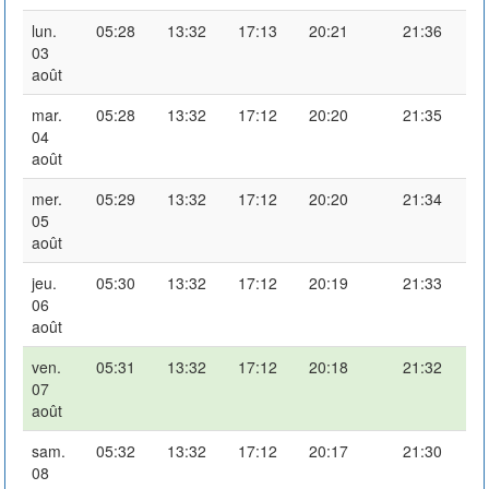
lun.
05:28
13:32
17:13
20:21
21:36
03
août
mar.
05:28
13:32
17:12
20:20
21:35
04
août
mer.
05:29
13:32
17:12
20:20
21:34
05
août
jeu.
05:30
13:32
17:12
20:19
21:33
06
août
ven.
05:31
13:32
17:12
20:18
21:32
07
août
sam.
05:32
13:32
17:12
20:17
21:30
08