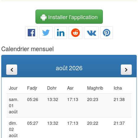
Installer l'application
Calendrier mensuel
août 2026
Jour
Fadjr
Dohr
Asr
Maghrib
Icha
sam.
05:26
13:32
17:13
20:23
21:38
01
août
dim.
05:27
13:32
17:13
20:22
21:37
02
août