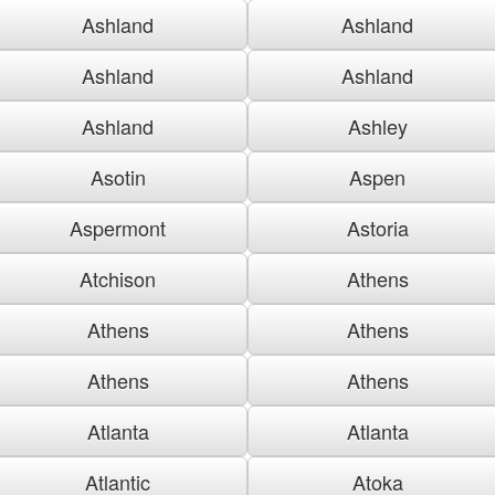
Ashland
Ashland
Ashland
Ashland
Ashland
Ashley
Asotin
Aspen
Aspermont
Astoria
Atchison
Athens
Athens
Athens
Athens
Athens
Atlanta
Atlanta
Atlantic
Atoka