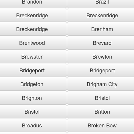
Brandon
Brazil
Breckenridge
Breckenridge
Breckenridge
Brenham
Brentwood
Brevard
Brewster
Brewton
Bridgeport
Bridgeport
Bridgeton
Brigham City
Brighton
Bristol
Bristol
Britton
Broadus
Broken Bow