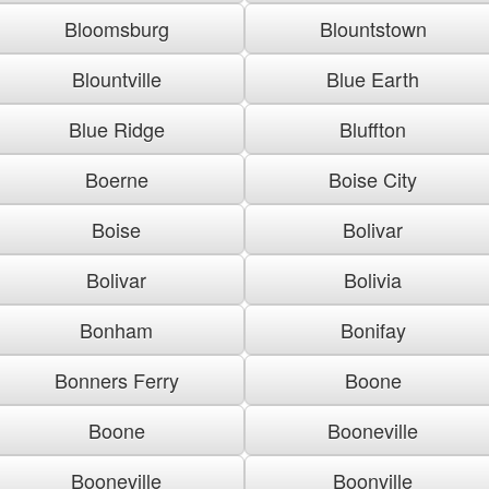
Bloomsburg
Blountstown
Blountville
Blue Earth
Blue Ridge
Bluffton
Boerne
Boise City
Boise
Bolivar
Bolivar
Bolivia
Bonham
Bonifay
Bonners Ferry
Boone
Boone
Booneville
Booneville
Boonville