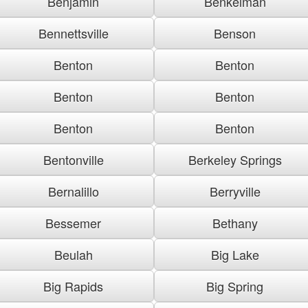
Benjamin
Benkelman
Bennettsville
Benson
Benton
Benton
Benton
Benton
Benton
Benton
Bentonville
Berkeley Springs
Bernalillo
Berryville
Bessemer
Bethany
Beulah
Big Lake
Big Rapids
Big Spring