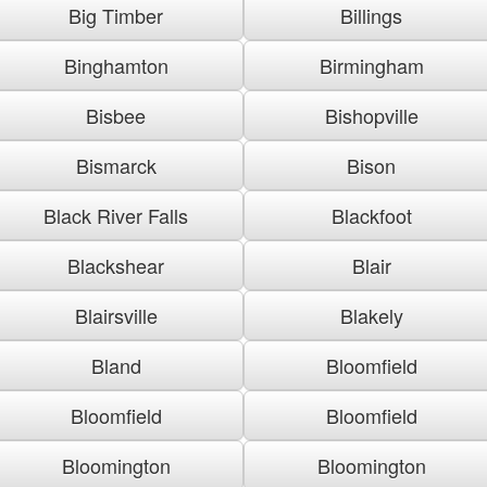
Big Timber
Billings
Binghamton
Birmingham
Bisbee
Bishopville
Bismarck
Bison
Black River Falls
Blackfoot
Blackshear
Blair
Blairsville
Blakely
Bland
Bloomfield
Bloomfield
Bloomfield
Bloomington
Bloomington