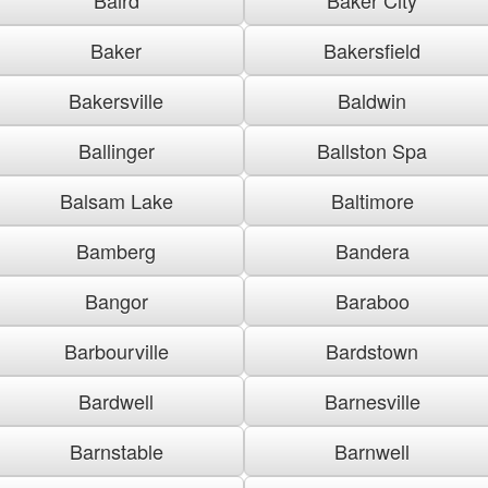
Baker
Bakersfield
Bakersville
Baldwin
Ballinger
Ballston Spa
Balsam Lake
Baltimore
Bamberg
Bandera
Bangor
Baraboo
Barbourville
Bardstown
Bardwell
Barnesville
Barnstable
Barnwell