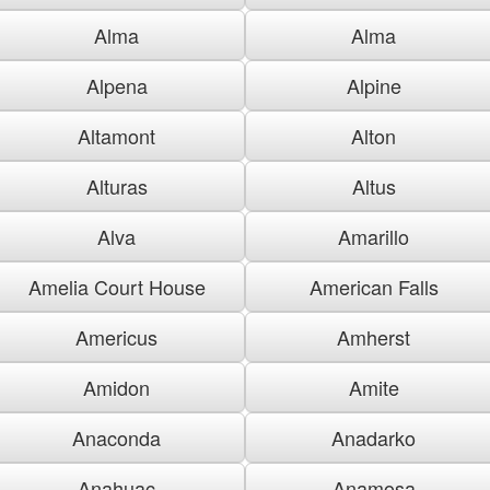
Alma
Alma
Alpena
Alpine
Altamont
Alton
Alturas
Altus
Alva
Amarillo
Amelia Court House
American Falls
Americus
Amherst
Amidon
Amite
Anaconda
Anadarko
Anahuac
Anamosa