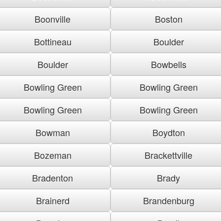
Boonville
Boston
Bottineau
Boulder
Boulder
Bowbells
Bowling Green
Bowling Green
Bowling Green
Bowling Green
Bowman
Boydton
Bozeman
Brackettville
Bradenton
Brady
Brainerd
Brandenburg