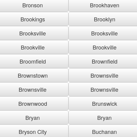
Bronson
Brookhaven
Brookings
Brooklyn
Brooksville
Brooksville
Brookville
Brookville
Broomfield
Brownfield
Brownstown
Brownsville
Brownsville
Brownsville
Brownwood
Brunswick
Bryan
Bryan
Bryson City
Buchanan