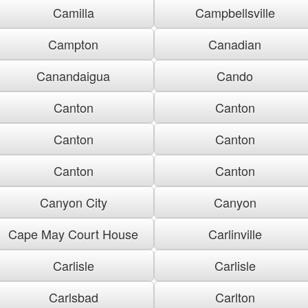
Camilla
Campbellsville
Campton
Canadian
Canandaigua
Cando
Canton
Canton
Canton
Canton
Canton
Canton
Canyon City
Canyon
Cape May Court House
Carlinville
Carlisle
Carlisle
Carlsbad
Carlton