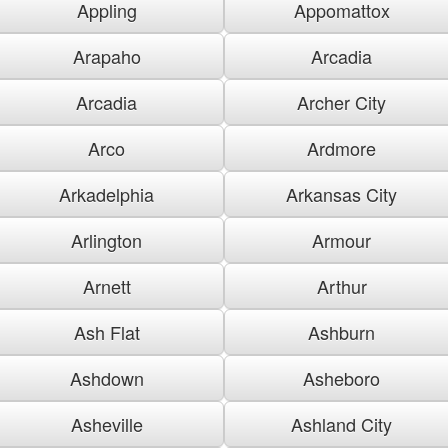
Appling
Appomattox
Arapaho
Arcadia
Arcadia
Archer City
Arco
Ardmore
Arkadelphia
Arkansas City
Arlington
Armour
Arnett
Arthur
Ash Flat
Ashburn
Ashdown
Asheboro
Asheville
Ashland City