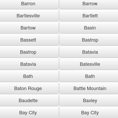
Barron
Barrow
Bartlesville
Bartlett
Bartow
Basin
Bassett
Bastrop
Bastrop
Batavia
Batavia
Batesville
Bath
Bath
Baton Rouge
Battle Mountain
Baudette
Baxley
Bay City
Bay City