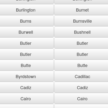
Burlington
Burnet
Burns
Burnsville
Burwell
Bushnell
Butler
Butler
Butler
Butler
Butte
Butte
Byrdstown
Cadillac
Cadiz
Cadiz
Cairo
Cairo