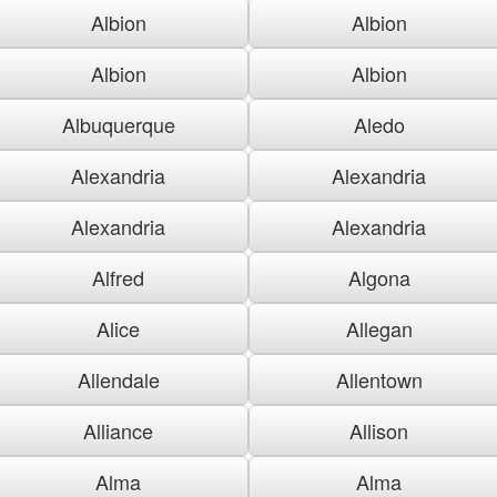
Albion
Albion
Albion
Albion
Albuquerque
Aledo
Alexandria
Alexandria
Alexandria
Alexandria
Alfred
Algona
Alice
Allegan
Allendale
Allentown
Alliance
Allison
Alma
Alma