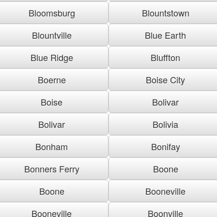
Bloomsburg
Blountstown
Blountville
Blue Earth
Blue Ridge
Bluffton
Boerne
Boise City
Boise
Bolivar
Bolivar
Bolivia
Bonham
Bonifay
Bonners Ferry
Boone
Boone
Booneville
Booneville
Boonville