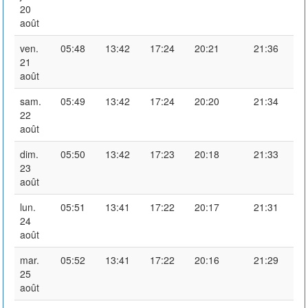
20
août
ven.
05:48
13:42
17:24
20:21
21:36
21
août
sam.
05:49
13:42
17:24
20:20
21:34
22
août
dim.
05:50
13:42
17:23
20:18
21:33
23
août
lun.
05:51
13:41
17:22
20:17
21:31
24
août
mar.
05:52
13:41
17:22
20:16
21:29
25
août