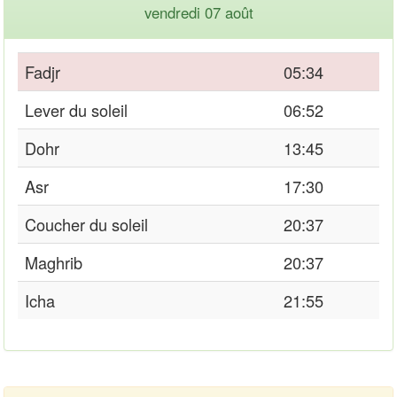
vendredi 07 août
Fadjr
05:34
Lever du soleil
06:52
Dohr
13:45
Asr
17:30
Coucher du soleil
20:37
Maghrib
20:37
Icha
21:55