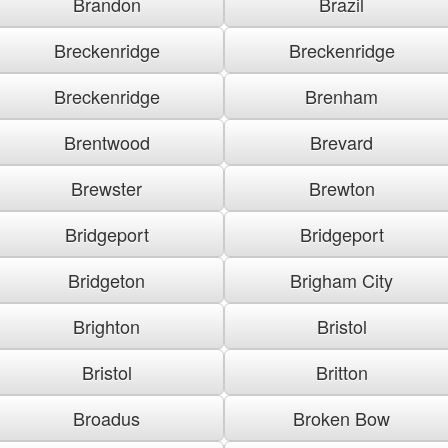
Brandon
Brazil
Breckenridge
Breckenridge
Breckenridge
Brenham
Brentwood
Brevard
Brewster
Brewton
Bridgeport
Bridgeport
Bridgeton
Brigham City
Brighton
Bristol
Bristol
Britton
Broadus
Broken Bow