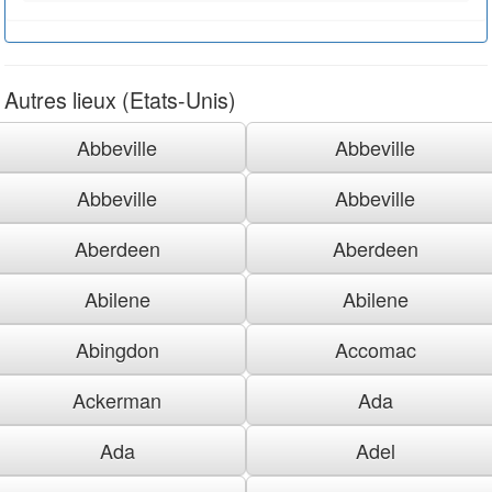
Autres lieux (Etats-Unis)
Abbeville
Abbeville
Abbeville
Abbeville
Aberdeen
Aberdeen
Abilene
Abilene
Abingdon
Accomac
Ackerman
Ada
Ada
Adel