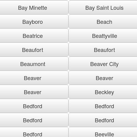
Bay Minette
Bay Saint Louis
Bayboro
Beach
Beatrice
Beattyville
Beaufort
Beaufort
Beaumont
Beaver City
Beaver
Beaver
Beaver
Beckley
Bedford
Bedford
Bedford
Bedford
Bedford
Beeville