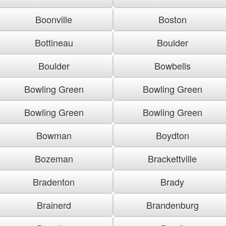
Boonville
Boston
Bottineau
Boulder
Boulder
Bowbells
Bowling Green
Bowling Green
Bowling Green
Bowling Green
Bowman
Boydton
Bozeman
Brackettville
Bradenton
Brady
Brainerd
Brandenburg