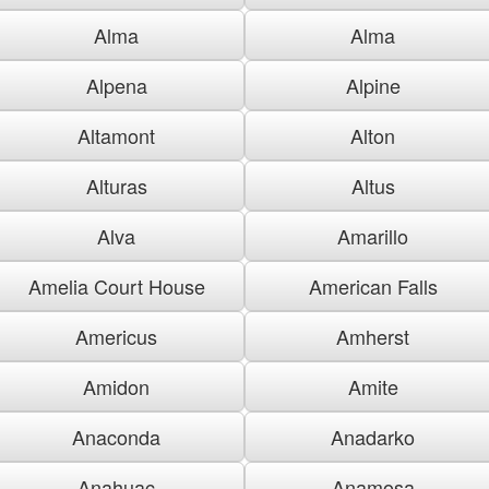
Alma
Alma
Alpena
Alpine
Altamont
Alton
Alturas
Altus
Alva
Amarillo
Amelia Court House
American Falls
Americus
Amherst
Amidon
Amite
Anaconda
Anadarko
Anahuac
Anamosa