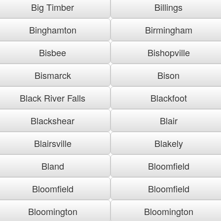
Big Timber
Billings
Binghamton
Birmingham
Bisbee
Bishopville
Bismarck
Bison
Black River Falls
Blackfoot
Blackshear
Blair
Blairsville
Blakely
Bland
Bloomfield
Bloomfield
Bloomfield
Bloomington
Bloomington