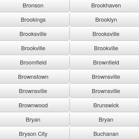
Bronson
Brookhaven
Brookings
Brooklyn
Brooksville
Brooksville
Brookville
Brookville
Broomfield
Brownfield
Brownstown
Brownsville
Brownsville
Brownsville
Brownwood
Brunswick
Bryan
Bryan
Bryson City
Buchanan