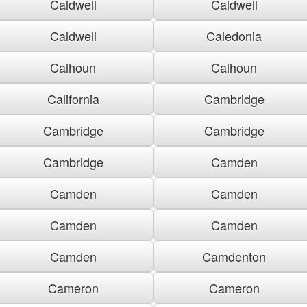
Caldwell
Caldwell
Caldwell
Caledonia
Calhoun
Calhoun
California
Cambridge
Cambridge
Cambridge
Cambridge
Camden
Camden
Camden
Camden
Camden
Camden
Camdenton
Cameron
Cameron