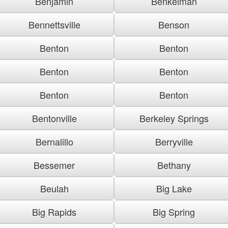
Benjamin
Benkelman
Bennettsville
Benson
Benton
Benton
Benton
Benton
Benton
Benton
Bentonville
Berkeley Springs
Bernalillo
Berryville
Bessemer
Bethany
Beulah
Big Lake
Big Rapids
Big Spring