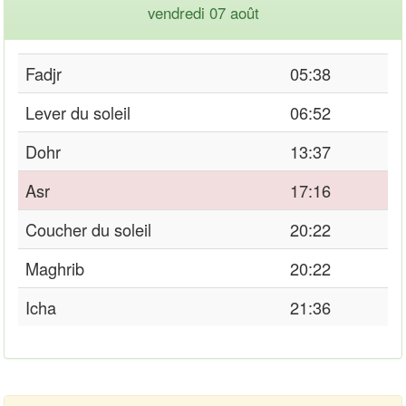
vendredi 07 août
Fadjr
05:38
Lever du soleil
06:52
Dohr
13:37
Asr
17:16
Coucher du soleil
20:22
Maghrib
20:22
Icha
21:36