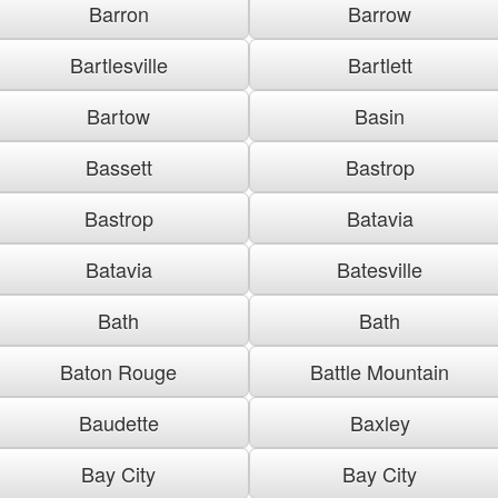
Barron
Barrow
Bartlesville
Bartlett
Bartow
Basin
Bassett
Bastrop
Bastrop
Batavia
Batavia
Batesville
Bath
Bath
Baton Rouge
Battle Mountain
Baudette
Baxley
Bay City
Bay City