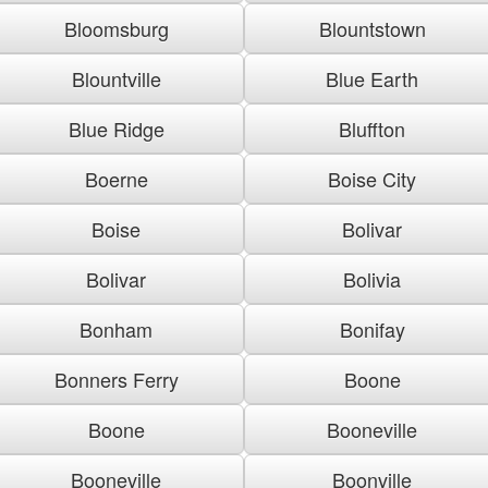
Bloomsburg
Blountstown
Blountville
Blue Earth
Blue Ridge
Bluffton
Boerne
Boise City
Boise
Bolivar
Bolivar
Bolivia
Bonham
Bonifay
Bonners Ferry
Boone
Boone
Booneville
Booneville
Boonville