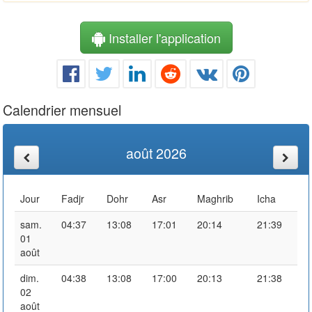
Installer l'application
Calendrier mensuel
août 2026
Jour
Fadjr
Dohr
Asr
Maghrib
Icha
sam.
04:37
13:08
17:01
20:14
21:39
01
août
dim.
04:38
13:08
17:00
20:13
21:38
02
août