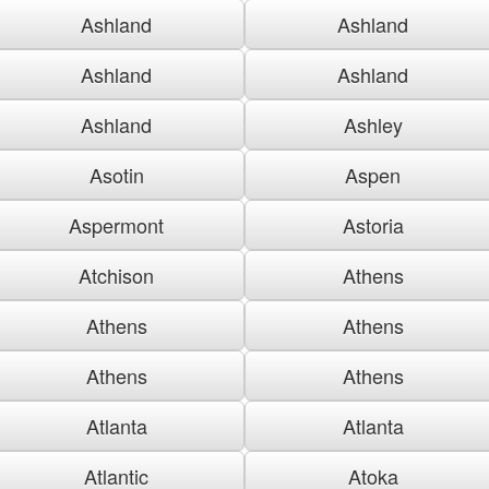
Ashland
Ashland
Ashland
Ashland
Ashland
Ashley
Asotin
Aspen
Aspermont
Astoria
Atchison
Athens
Athens
Athens
Athens
Athens
Atlanta
Atlanta
Atlantic
Atoka