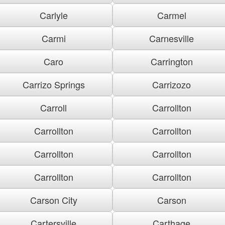
Carlyle
Carmel
Carmi
Carnesville
Caro
Carrington
Carrizo Springs
Carrizozo
Carroll
Carrollton
Carrollton
Carrollton
Carrollton
Carrollton
Carrollton
Carrollton
Carson City
Carson
Cartersville
Carthage