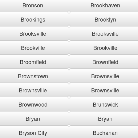
Bronson
Brookhaven
Brookings
Brooklyn
Brooksville
Brooksville
Brookville
Brookville
Broomfield
Brownfield
Brownstown
Brownsville
Brownsville
Brownsville
Brownwood
Brunswick
Bryan
Bryan
Bryson City
Buchanan