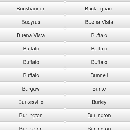
Buckhannon
Buckingham
Bucyrus
Buena Vista
Buena Vista
Buffalo
Buffalo
Buffalo
Buffalo
Buffalo
Buffalo
Bunnell
Burgaw
Burke
Burkesville
Burley
Burlington
Burlington
Burlington
Burlington