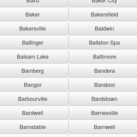
Baker
Bakersfield
Bakersville
Baldwin
Ballinger
Ballston Spa
Balsam Lake
Baltimore
Bamberg
Bandera
Bangor
Baraboo
Barbourville
Bardstown
Bardwell
Barnesville
Barnstable
Barnwell