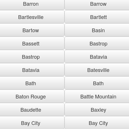
Barron
Barrow
Bartlesville
Bartlett
Bartow
Basin
Bassett
Bastrop
Bastrop
Batavia
Batavia
Batesville
Bath
Bath
Baton Rouge
Battle Mountain
Baudette
Baxley
Bay City
Bay City