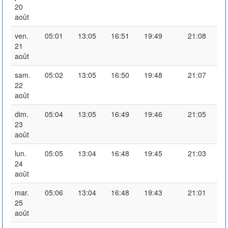
20
août
ven.
05:01
13:05
16:51
19:49
21:08
21
août
sam.
05:02
13:05
16:50
19:48
21:07
22
août
dim.
05:04
13:05
16:49
19:46
21:05
23
août
lun.
05:05
13:04
16:48
19:45
21:03
24
août
mar.
05:06
13:04
16:48
19:43
21:01
25
août