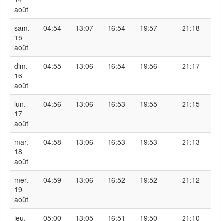
août
sam.
04:54
13:07
16:54
19:57
21:18
15
août
dim.
04:55
13:06
16:54
19:56
21:17
16
août
lun.
04:56
13:06
16:53
19:55
21:15
17
août
mar.
04:58
13:06
16:53
19:53
21:13
18
août
mer.
04:59
13:06
16:52
19:52
21:12
19
août
jeu.
05:00
13:05
16:51
19:50
21:10