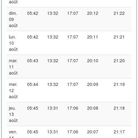
août
dim.
05:42
13:32
17:07
20:12
21:22
09
août
lun.
05:42
13:32
17:07
20:11
21:21
10
août
mar.
05:43
13:32
17:07
20:10
21:20
11
août
mer.
05:44
13:32
17:07
20:09
21:19
12
août
jeu.
05:45
13:31
17:06
20:08
21:18
13
août
ven.
05:45
13:31
17:06
20:07
21:17
14