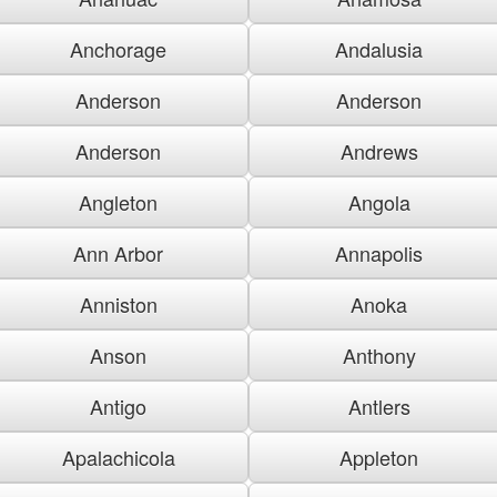
Anchorage
Andalusia
Anderson
Anderson
Anderson
Andrews
Angleton
Angola
Ann Arbor
Annapolis
Anniston
Anoka
Anson
Anthony
Antigo
Antlers
Apalachicola
Appleton