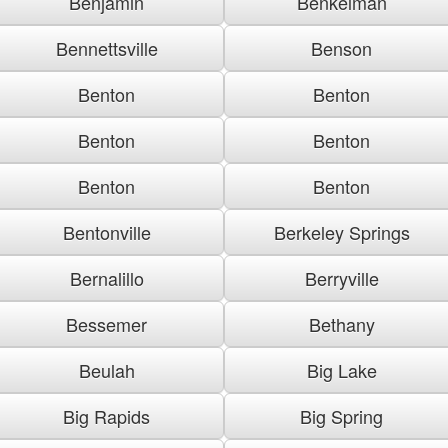
Benjamin
Benkelman
Bennettsville
Benson
Benton
Benton
Benton
Benton
Benton
Benton
Bentonville
Berkeley Springs
Bernalillo
Berryville
Bessemer
Bethany
Beulah
Big Lake
Big Rapids
Big Spring