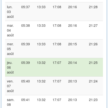
lun.
05:37
13:33
17:08
20:16
21:28
03
août
mar.
05:38
13:33
17:08
20:16
21:27
04
août
mer.
05:39
13:33
17:08
20:15
21:26
05
août
jeu.
05:39
13:32
17:07
20:14
21:25
06
août
ven.
05:40
13:32
17:07
20:13
21:24
07
août
sam.
05:41
13:32
17:07
20:13
21:23
08