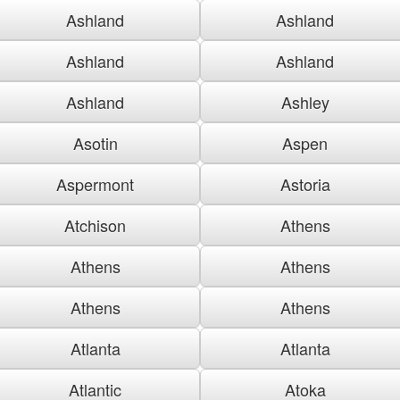
Ashland
Ashland
Ashland
Ashland
Ashland
Ashley
Asotin
Aspen
Aspermont
Astoria
Atchison
Athens
Athens
Athens
Athens
Athens
Atlanta
Atlanta
Atlantic
Atoka