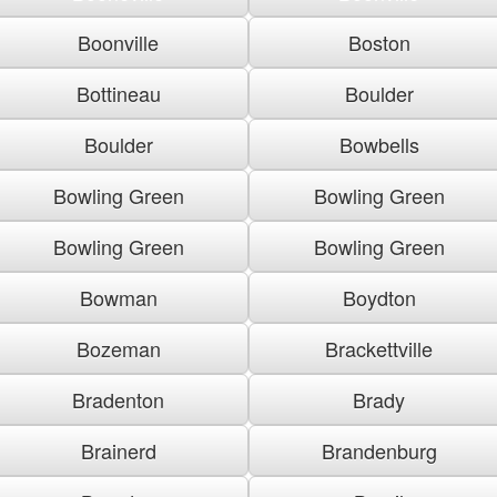
Boonville
Boston
Bottineau
Boulder
Boulder
Bowbells
Bowling Green
Bowling Green
Bowling Green
Bowling Green
Bowman
Boydton
Bozeman
Brackettville
Bradenton
Brady
Brainerd
Brandenburg