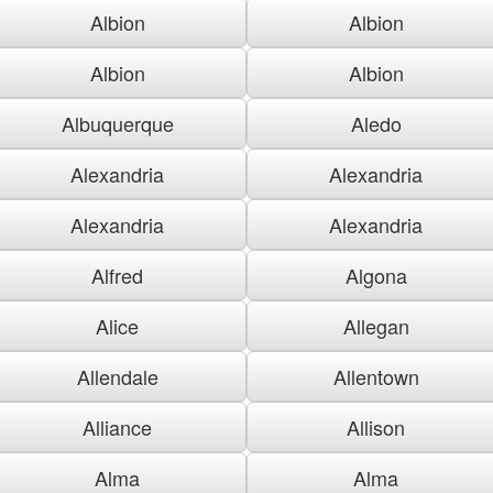
Albion
Albion
Albion
Albion
Albuquerque
Aledo
Alexandria
Alexandria
Alexandria
Alexandria
Alfred
Algona
Alice
Allegan
Allendale
Allentown
Alliance
Allison
Alma
Alma