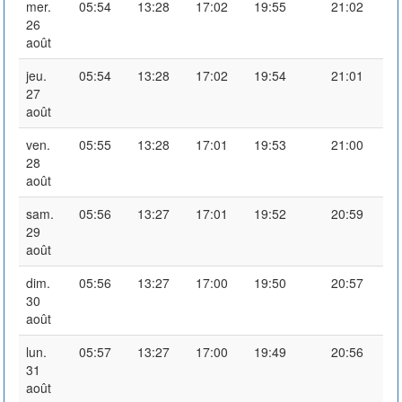
mer.
05:54
13:28
17:02
19:55
21:02
26
août
jeu.
05:54
13:28
17:02
19:54
21:01
27
août
ven.
05:55
13:28
17:01
19:53
21:00
28
août
sam.
05:56
13:27
17:01
19:52
20:59
29
août
dim.
05:56
13:27
17:00
19:50
20:57
30
août
lun.
05:57
13:27
17:00
19:49
20:56
31
août