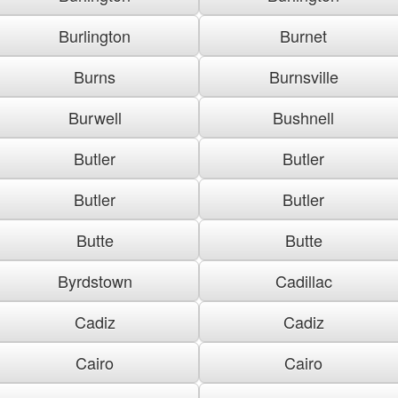
Burlington
Burnet
Burns
Burnsville
Burwell
Bushnell
Butler
Butler
Butler
Butler
Butte
Butte
Byrdstown
Cadillac
Cadiz
Cadiz
Cairo
Cairo