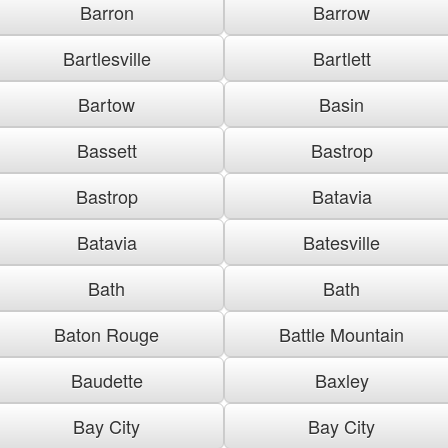
Barron
Barrow
Bartlesville
Bartlett
Bartow
Basin
Bassett
Bastrop
Bastrop
Batavia
Batavia
Batesville
Bath
Bath
Baton Rouge
Battle Mountain
Baudette
Baxley
Bay City
Bay City