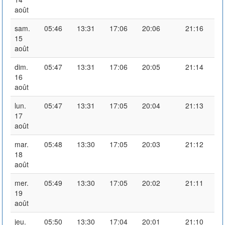
août
sam.
05:46
13:31
17:06
20:06
21:16
15
août
dim.
05:47
13:31
17:06
20:05
21:14
16
août
lun.
05:47
13:31
17:05
20:04
21:13
17
août
mar.
05:48
13:30
17:05
20:03
21:12
18
août
mer.
05:49
13:30
17:05
20:02
21:11
19
août
jeu.
05:50
13:30
17:04
20:01
21:10