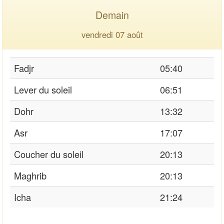
Demain
vendredi 07 août
Fadjr
05:40
Lever du soleil
06:51
Dohr
13:32
Asr
17:07
Coucher du soleil
20:13
Maghrib
20:13
Icha
21:24