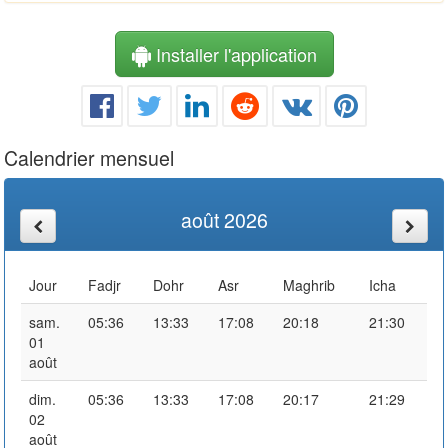
Installer l'application
Calendrier mensuel
août 2026
Jour
Fadjr
Dohr
Asr
Maghrib
Icha
sam.
05:36
13:33
17:08
20:18
21:30
01
août
dim.
05:36
13:33
17:08
20:17
21:29
02
août