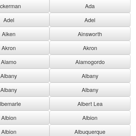
ckerman
Ada
Adel
Adel
Aiken
Ainsworth
Akron
Akron
Alamo
Alamogordo
Albany
Albany
Albany
Albany
lbemarle
Albert Lea
Albion
Albion
Albion
Albuquerque