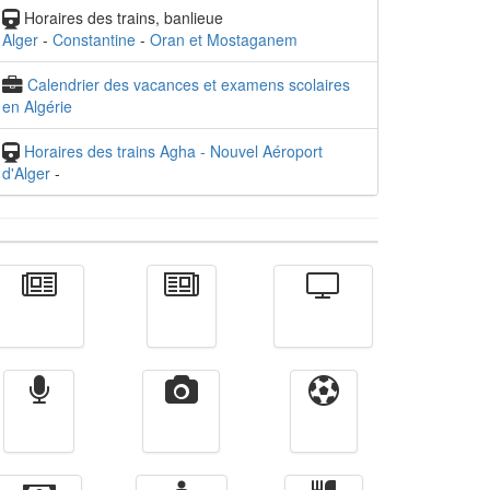
Horaires des trains, banlieue
Alger
-
Constantine
-
Oran et Mostaganem
Calendrier des vacances et examens scolaires
en Algérie
Horaires des trains Agha - Nouvel Aéroport
d'Alger
-
Actualité
الأخبار
Télévision
Radio
Vidéos
Sport