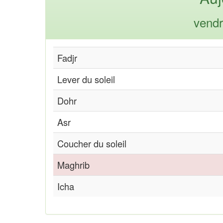
vendr
Fadjr
Lever du soleil
Dohr
Asr
Coucher du soleil
Maghrib
Icha