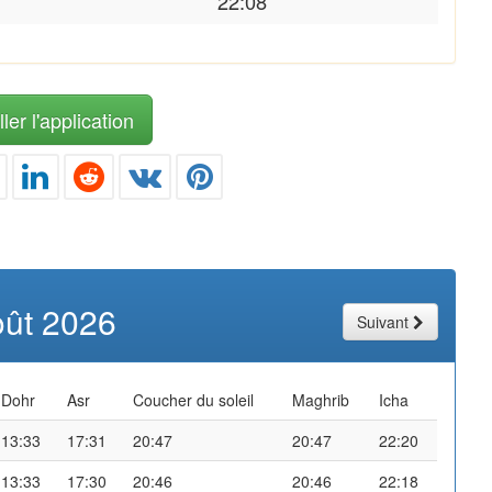
22:08
ler l'application
oût 2026
Suivant
Dohr
Asr
Coucher du soleil
Maghrib
Icha
13:33
17:31
20:47
20:47
22:20
13:33
17:30
20:46
20:46
22:18