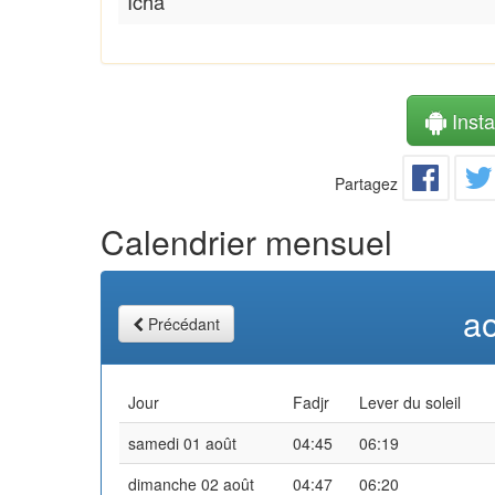
Icha
Instal
Partagez
Calendrier mensuel
a
Précédant
Jour
Fadjr
Lever du soleil
samedi 01 août
04:45
06:19
dimanche 02 août
04:47
06:20