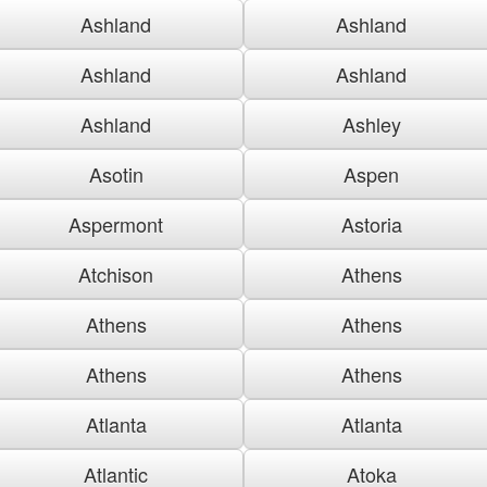
Ashland
Ashland
Ashland
Ashland
Ashland
Ashley
Asotin
Aspen
Aspermont
Astoria
Atchison
Athens
Athens
Athens
Athens
Athens
Atlanta
Atlanta
Atlantic
Atoka