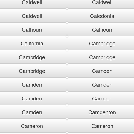
Caldwell
Caldwell
Caldwell
Caledonia
Calhoun
Calhoun
California
Cambridge
Cambridge
Cambridge
Cambridge
Camden
Camden
Camden
Camden
Camden
Camden
Camdenton
Cameron
Cameron