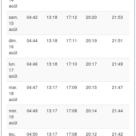
août
sam.
04:42
13:18
17:12
20:20
21:53
15
août
dim.
04:44
13:18
17:11
20:19
21:51
16
août
lun.
04:46
13:18
17:10
20:17
21:49
17
août
mar.
04:47
13:17
17:09
20:15
21:47
18
août
mer.
04:49
13:17
17:08
20:14
21:44
19
août
jeu.
04:50
13:17
17:08
20:12
21:42