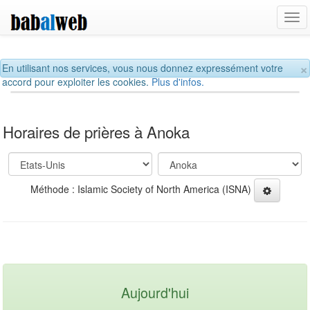
Tog
navi
×
En utilisant nos services, vous nous donnez expressément votre
accord pour exploiter les cookies.
Plus d'infos.
Horaires de prières à Anoka
Méthode : Islamic Society of North America (ISNA)
Aujourd'hui