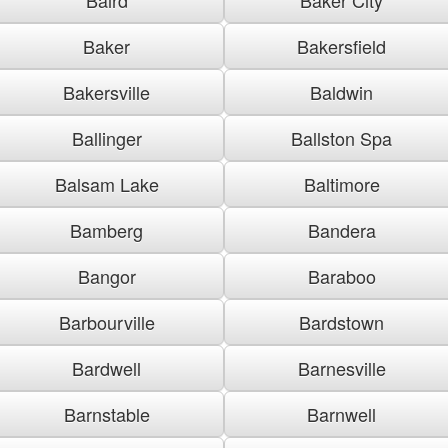
Baker
Bakersfield
Bakersville
Baldwin
Ballinger
Ballston Spa
Balsam Lake
Baltimore
Bamberg
Bandera
Bangor
Baraboo
Barbourville
Bardstown
Bardwell
Barnesville
Barnstable
Barnwell