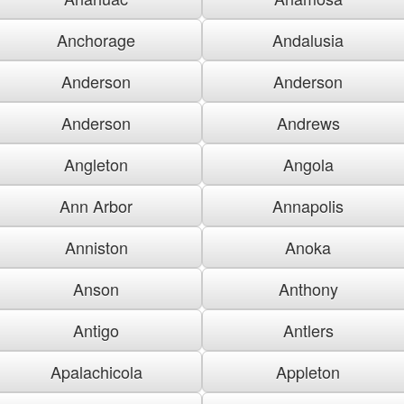
Anchorage
Andalusia
Anderson
Anderson
Anderson
Andrews
Angleton
Angola
Ann Arbor
Annapolis
Anniston
Anoka
Anson
Anthony
Antigo
Antlers
Apalachicola
Appleton