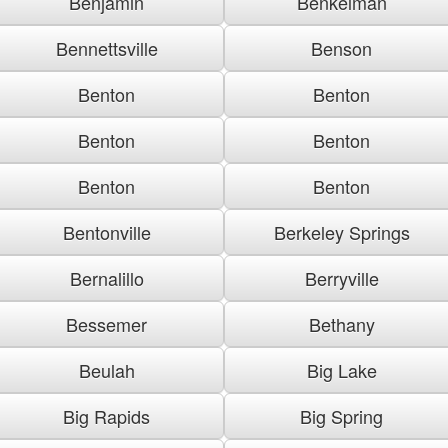
Benjamin
Benkelman
Bennettsville
Benson
Benton
Benton
Benton
Benton
Benton
Benton
Bentonville
Berkeley Springs
Bernalillo
Berryville
Bessemer
Bethany
Beulah
Big Lake
Big Rapids
Big Spring