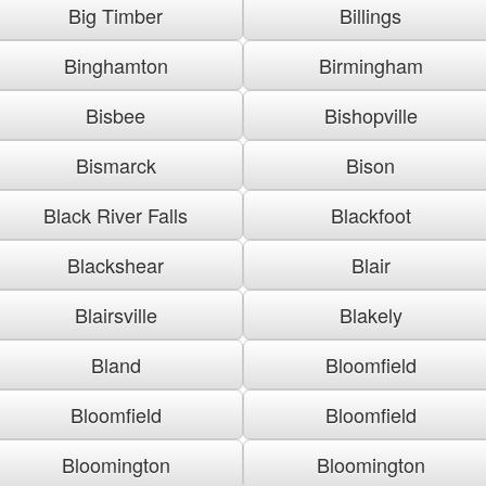
Big Timber
Billings
Binghamton
Birmingham
Bisbee
Bishopville
Bismarck
Bison
Black River Falls
Blackfoot
Blackshear
Blair
Blairsville
Blakely
Bland
Bloomfield
Bloomfield
Bloomfield
Bloomington
Bloomington