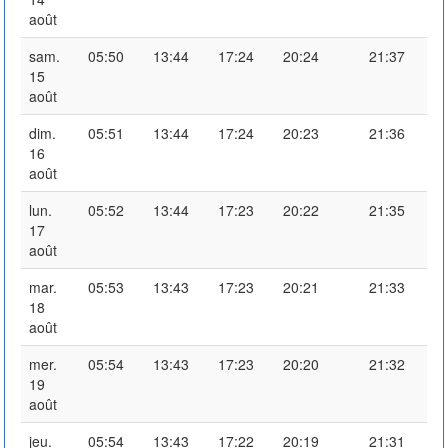
août
sam.
05:50
13:44
17:24
20:24
21:37
15
août
dim.
05:51
13:44
17:24
20:23
21:36
16
août
lun.
05:52
13:44
17:23
20:22
21:35
17
août
mar.
05:53
13:43
17:23
20:21
21:33
18
août
mer.
05:54
13:43
17:23
20:20
21:32
19
août
jeu.
05:54
13:43
17:22
20:19
21:31