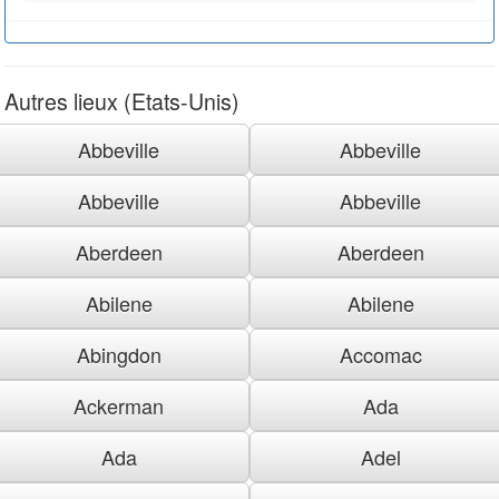
Autres lieux (Etats-Unis)
Abbeville
Abbeville
Abbeville
Abbeville
Aberdeen
Aberdeen
Abilene
Abilene
Abingdon
Accomac
Ackerman
Ada
Ada
Adel