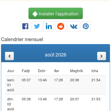
Installer l'application
Calendrier mensuel
août 2026
Jour
Fadjr
Dohr
Asr
Maghrib
Icha
sam.
05:37
13:46
17:28
20:38
21:54
01
août
dim.
05:38
13:46
17:28
20:37
21:53
02
août