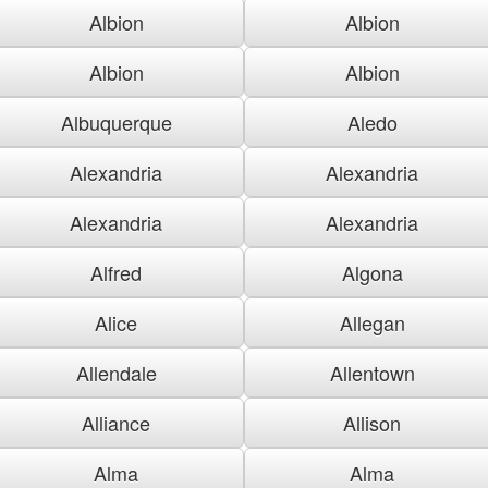
Albion
Albion
Albion
Albion
Albuquerque
Aledo
Alexandria
Alexandria
Alexandria
Alexandria
Alfred
Algona
Alice
Allegan
Allendale
Allentown
Alliance
Allison
Alma
Alma