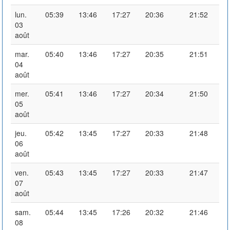
lun.
05:39
13:46
17:27
20:36
21:52
03
août
mar.
05:40
13:46
17:27
20:35
21:51
04
août
mer.
05:41
13:46
17:27
20:34
21:50
05
août
jeu.
05:42
13:45
17:27
20:33
21:48
06
août
ven.
05:43
13:45
17:27
20:33
21:47
07
août
sam.
05:44
13:45
17:26
20:32
21:46
08