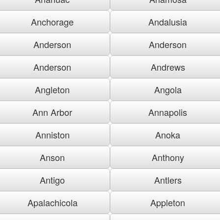
Anchorage
Andalusia
Anderson
Anderson
Anderson
Andrews
Angleton
Angola
Ann Arbor
Annapolis
Anniston
Anoka
Anson
Anthony
Antigo
Antlers
Apalachicola
Appleton