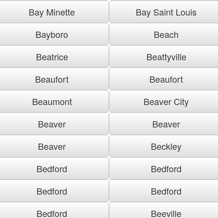
Bay Minette
Bay Saint Louis
Bayboro
Beach
Beatrice
Beattyville
Beaufort
Beaufort
Beaumont
Beaver City
Beaver
Beaver
Beaver
Beckley
Bedford
Bedford
Bedford
Bedford
Bedford
Beeville