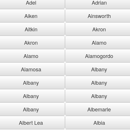
Adel
Adrian
Aiken
Ainsworth
Aitkin
Akron
Akron
Alamo
Alamo
Alamogordo
Alamosa
Albany
Albany
Albany
Albany
Albany
Albany
Albemarle
Albert Lea
Albia