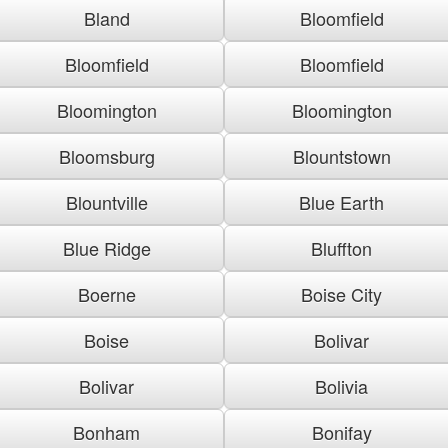
Bland
Bloomfield
Bloomfield
Bloomfield
Bloomington
Bloomington
Bloomsburg
Blountstown
Blountville
Blue Earth
Blue Ridge
Bluffton
Boerne
Boise City
Boise
Bolivar
Bolivar
Bolivia
Bonham
Bonifay