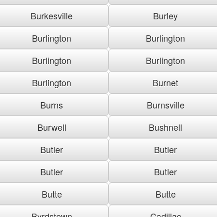
Burkesville
Burley
Burlington
Burlington
Burlington
Burlington
Burlington
Burnet
Burns
Burnsville
Burwell
Bushnell
Butler
Butler
Butler
Butler
Butte
Butte
Byrdstown
Cadillac