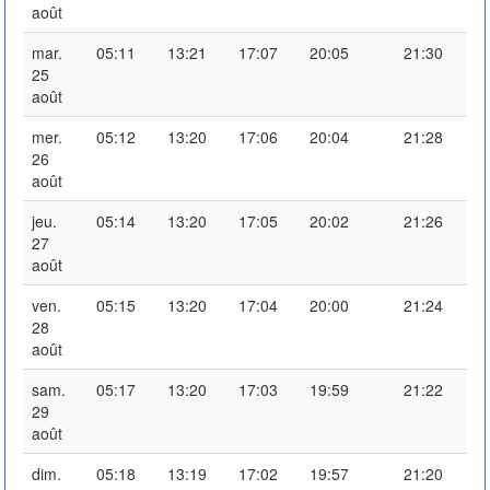
août
mar.
05:11
13:21
17:07
20:05
21:30
25
août
mer.
05:12
13:20
17:06
20:04
21:28
26
août
jeu.
05:14
13:20
17:05
20:02
21:26
27
août
ven.
05:15
13:20
17:04
20:00
21:24
28
août
sam.
05:17
13:20
17:03
19:59
21:22
29
août
dim.
05:18
13:19
17:02
19:57
21:20