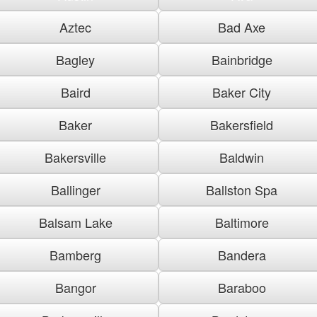
Aztec
Bad Axe
Bagley
Bainbridge
Baird
Baker City
Baker
Bakersfield
Bakersville
Baldwin
Ballinger
Ballston Spa
Balsam Lake
Baltimore
Bamberg
Bandera
Bangor
Baraboo