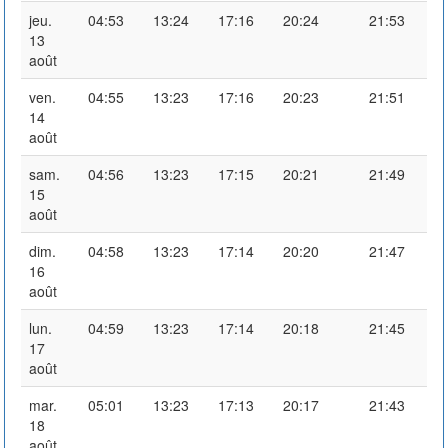
jeu.
04:53
13:24
17:16
20:24
21:53
13
août
ven.
04:55
13:23
17:16
20:23
21:51
14
août
sam.
04:56
13:23
17:15
20:21
21:49
15
août
dim.
04:58
13:23
17:14
20:20
21:47
16
août
lun.
04:59
13:23
17:14
20:18
21:45
17
août
mar.
05:01
13:23
17:13
20:17
21:43
18
août