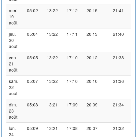
mer.
05:02
13:22
17:12
20:15
21:41
19
août
jeu.
05:04
13:22
17:11
20:13
21:40
20
août
ven.
05:05
13:22
17:10
20:12
21:38
21
août
sam.
05:07
13:22
17:10
20:10
21:36
22
août
dim.
05:08
13:21
17:09
20:09
21:34
23
août
lun.
05:09
13:21
17:08
20:07
21:32
24