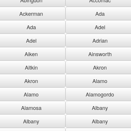
Ackerman
Ada
Ada
Adel
Adel
Adrian
Aiken
Ainsworth
Aitkin
Akron
Akron
Alamo
Alamo
Alamogordo
Alamosa
Albany
Albany
Albany