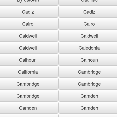
Cadiz
Cadiz
Cairo
Cairo
Caldwell
Caldwell
Caldwell
Caledonia
Calhoun
Calhoun
California
Cambridge
Cambridge
Cambridge
Cambridge
Camden
Camden
Camden