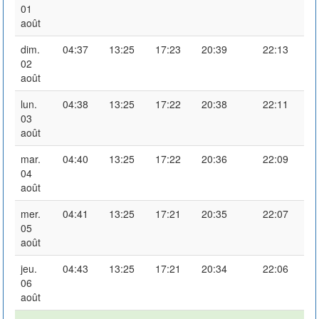
01
août
dim.
04:37
13:25
17:23
20:39
22:13
02
août
lun.
04:38
13:25
17:22
20:38
22:11
03
août
mar.
04:40
13:25
17:22
20:36
22:09
04
août
mer.
04:41
13:25
17:21
20:35
22:07
05
août
jeu.
04:43
13:25
17:21
20:34
22:06
06
août