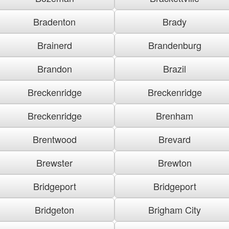
Bradenton
Brady
Brainerd
Brandenburg
Brandon
Brazil
Breckenridge
Breckenridge
Breckenridge
Brenham
Brentwood
Brevard
Brewster
Brewton
Bridgeport
Bridgeport
Bridgeton
Brigham City