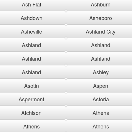
Ash Flat
Ashburn
Ashdown
Asheboro
Asheville
Ashland City
Ashland
Ashland
Ashland
Ashland
Ashland
Ashley
Asotin
Aspen
Aspermont
Astoria
Atchison
Athens
Athens
Athens