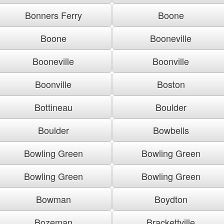
Bonners Ferry
Boone
Boone
Booneville
Booneville
Boonville
Boonville
Boston
Bottineau
Boulder
Boulder
Bowbells
Bowling Green
Bowling Green
Bowling Green
Bowling Green
Bowman
Boydton
Bozeman
Brackettville