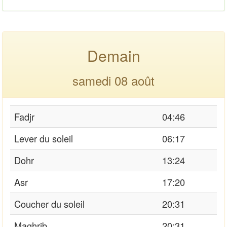
Demain
samedi 08 août
Fadjr
04:46
Lever du soleil
06:17
Dohr
13:24
Asr
17:20
Coucher du soleil
20:31
Maghrib
20:31