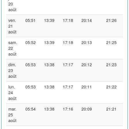
20
août
ven.
05:51
13:39
17:18
20:14
21:26
21
août
sam.
05:52
13:39
17:18
20:13
21:25
22
août
dim.
05:53
13:38
17:17
20:12
21:23
23
août
lun.
05:53
13:38
17:17
20:11
21:22
24
août
mar.
05:54
13:38
17:16
20:09
21:21
25
août