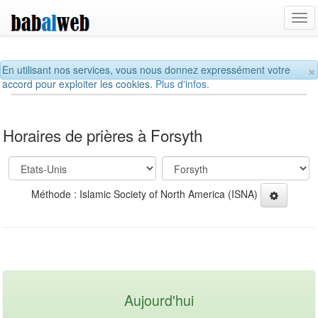
Tog
navi
×
En utilisant nos services, vous nous donnez expressément votre
accord pour exploiter les cookies.
Plus d'infos.
Horaires de prières à Forsyth
Méthode : Islamic Society of North America (ISNA)
Aujourd'hui