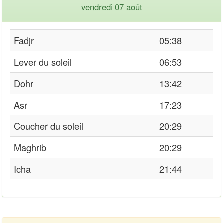
vendredi 07 août
Fadjr
05:38
Lever du soleil
06:53
Dohr
13:42
Asr
17:23
Coucher du soleil
20:29
Maghrib
20:29
Icha
21:44