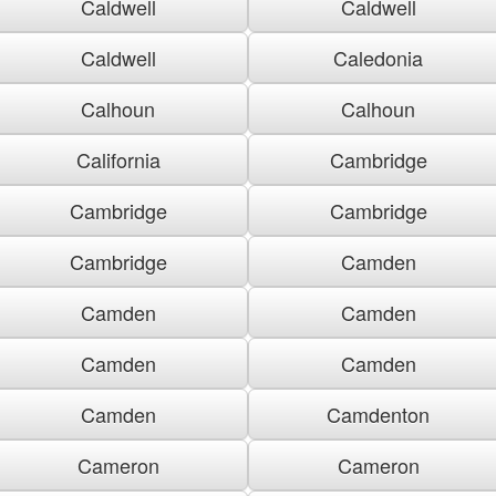
Caldwell
Caldwell
Caldwell
Caledonia
Calhoun
Calhoun
California
Cambridge
Cambridge
Cambridge
Cambridge
Camden
Camden
Camden
Camden
Camden
Camden
Camdenton
Cameron
Cameron