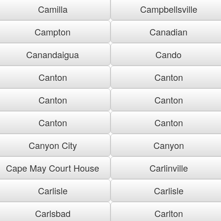
Camilla
Campbellsville
Campton
Canadian
Canandaigua
Cando
Canton
Canton
Canton
Canton
Canton
Canton
Canyon City
Canyon
Cape May Court House
Carlinville
Carlisle
Carlisle
Carlsbad
Carlton