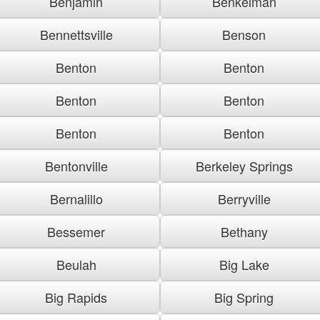
Benjamin
Benkelman
Bennettsville
Benson
Benton
Benton
Benton
Benton
Benton
Benton
Bentonville
Berkeley Springs
Bernalillo
Berryville
Bessemer
Bethany
Beulah
Big Lake
Big Rapids
Big Spring