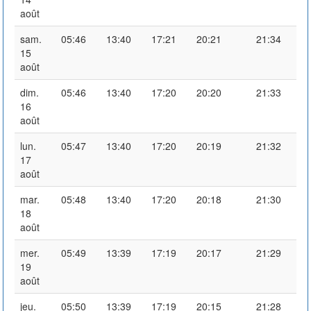
août
sam.
05:46
13:40
17:21
20:21
21:34
15
août
dim.
05:46
13:40
17:20
20:20
21:33
16
août
lun.
05:47
13:40
17:20
20:19
21:32
17
août
mar.
05:48
13:40
17:20
20:18
21:30
18
août
mer.
05:49
13:39
17:19
20:17
21:29
19
août
jeu.
05:50
13:39
17:19
20:15
21:28