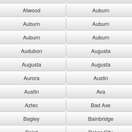
Atwood
Auburn
Auburn
Auburn
Auburn
Auburn
Audubon
Augusta
Augusta
Augusta
Aurora
Austin
Austin
Ava
Aztec
Bad Axe
Bagley
Bainbridge
Baird
Baker City