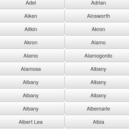
Adel
Adrian
Aiken
Ainsworth
Aitkin
Akron
Akron
Alamo
Alamo
Alamogordo
Alamosa
Albany
Albany
Albany
Albany
Albany
Albany
Albemarle
Albert Lea
Albia