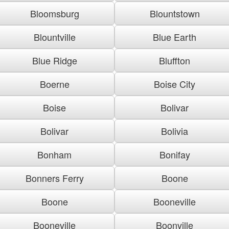
Bloomsburg
Blountstown
Blountville
Blue Earth
Blue Ridge
Bluffton
Boerne
Boise City
Boise
Bolivar
Bolivar
Bolivia
Bonham
Bonifay
Bonners Ferry
Boone
Boone
Booneville
Booneville
Boonville