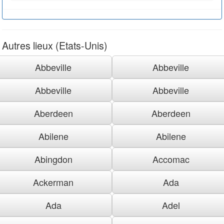
Autres lieux (Etats-Unis)
Abbeville
Abbeville
Abbeville
Abbeville
Aberdeen
Aberdeen
Abilene
Abilene
Abingdon
Accomac
Ackerman
Ada
Ada
Adel