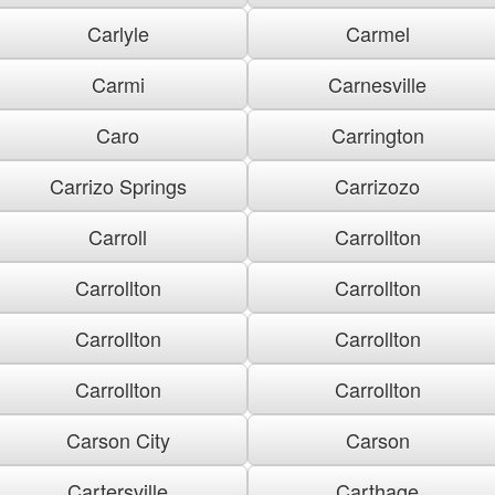
Carlyle
Carmel
Carmi
Carnesville
Caro
Carrington
Carrizo Springs
Carrizozo
Carroll
Carrollton
Carrollton
Carrollton
Carrollton
Carrollton
Carrollton
Carrollton
Carson City
Carson
Cartersville
Carthage