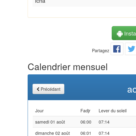
Icha
Instal
Partagez
Calendrier mensuel
a
Précédant
Jour
Fadjr
Lever du soleil
samedi 01 août
06:00
07:14
dimanche 02 août
06:01
07:14