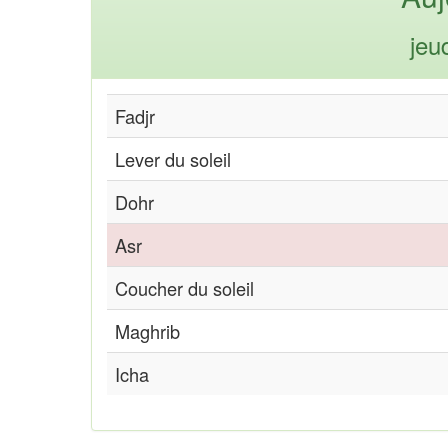
jeu
Fadjr
Lever du soleil
Dohr
Asr
Coucher du soleil
Maghrib
Icha