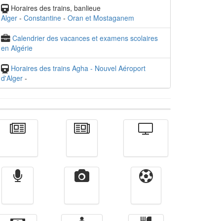
Horaires des trains, banlieue
Alger
-
Constantine
-
Oran et Mostaganem
Calendrier des vacances et examens scolaires
en Algérie
Horaires des trains Agha - Nouvel Aéroport
d'Alger
-
Actualité
الأخبار
Télévision
Radio
Vidéos
Sport