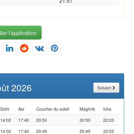
21:57
ler l'application
oût 2026
Suivant
Dohr
Asr
Coucher du soleil
Maghrib
Icha
14:02
17:40
20:50
20:50
22:03
14:02
17:40
20:49
20:49
22:02