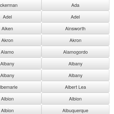
ckerman
Ada
Adel
Adel
Aiken
Ainsworth
Akron
Akron
Alamo
Alamogordo
Albany
Albany
Albany
Albany
lbemarle
Albert Lea
Albion
Albion
Albion
Albuquerque