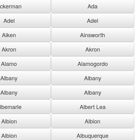
ckerman
Ada
Adel
Adel
Aiken
Ainsworth
Akron
Akron
Alamo
Alamogordo
Albany
Albany
Albany
Albany
lbemarle
Albert Lea
Albion
Albion
Albion
Albuquerque