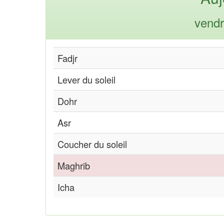
vendr
Fadjr
Lever du soleil
Dohr
Asr
Coucher du soleil
Maghrib
Icha