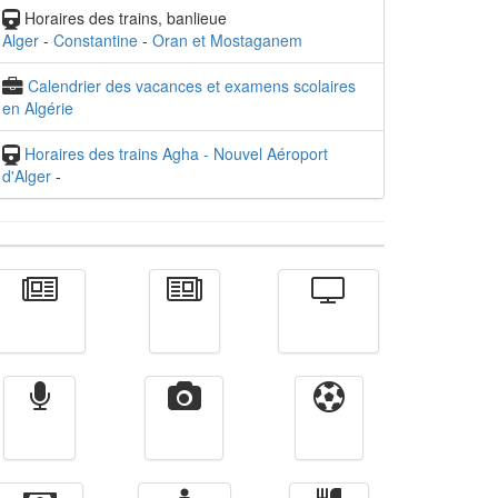
Horaires des trains, banlieue
Alger
-
Constantine
-
Oran et Mostaganem
Calendrier des vacances et examens scolaires
en Algérie
Horaires des trains Agha - Nouvel Aéroport
d'Alger
-
Actualité
الأخبار
Télévision
Radio
Vidéos
Sport