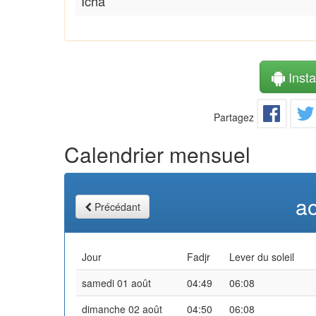
Icha
Instal
Partagez
Calendrier mensuel
a
Précédant
Jour
Fadjr
Lever du soleil
samedi 01 août
04:49
06:08
dimanche 02 août
04:50
06:08