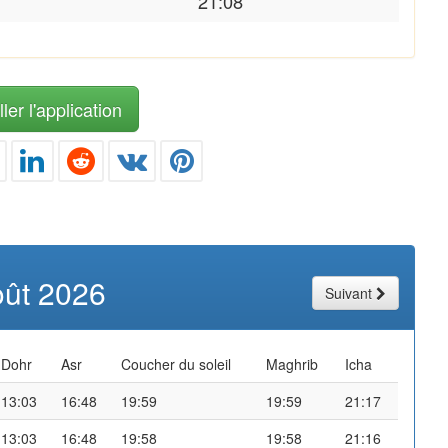
21:08
ler l'application
oût 2026
Suivant
Dohr
Asr
Coucher du soleil
Maghrib
Icha
13:03
16:48
19:59
19:59
21:17
13:03
16:48
19:58
19:58
21:16