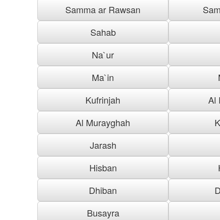
Samma ar Rawsan
Sam
Sahab
Na`ur
Ma`in
Kufrinjah
Al
Al Murayghah
K
Jarash
Hisban
Dhiban
D
Busayra