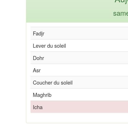
same
Fadjr
Lever du soleil
Dohr
Asr
Coucher du soleil
Maghrib
Icha