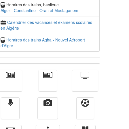
Horaires des trains, banlieue
Alger
-
Constantine
-
Oran et Mostaganem
Calendrier des vacances et examens scolaires
en Algérie
Horaires des trains Agha - Nouvel Aéroport
d'Alger
-
Actualité
الأخبار
Télévision
Radio
Vidéos
Sport