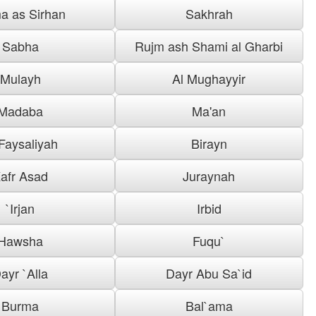
a as Sirhan
Sakhrah
Sabha
Rujm ash Shami al Gharbi
Mulayh
Al Mughayyir
Madaba
Ma'an
 Faysaliyah
Birayn
afr Asad
Juraynah
`Irjan
Irbid
Hawsha
Fuqu`
ayr `Alla
Dayr Abu Sa`id
Burma
Bal`ama