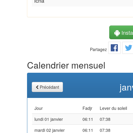
Icha
Instal
Partagez
Calendrier mensuel
jan
Précédant
Jour
Fadjr
Lever du soleil
lundi 01 janvier
06:11
07:38
mardi 02 janvier
06:11
07:38