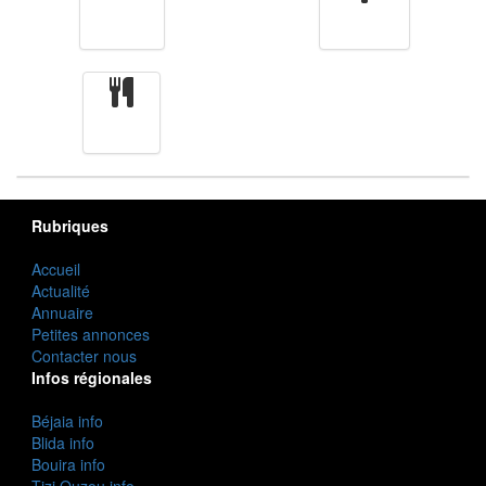
Finance
Femmes
cuisine
Rubriques
Accueil
Actualité
Annuaire
Petites annonces
Contacter nous
Infos régionales
Béjaia info
Blida info
Bouira info
Tizi Ouzou info