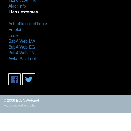
Alger info
Liens externes
Actualité scientifiques
Emploi
Ecole
BabAlWeb MA
BabAlWeb EG
BabAlWeb TN
AwkatSalat.net
© 2009 BabAlWeb.net
Merci de votre visite