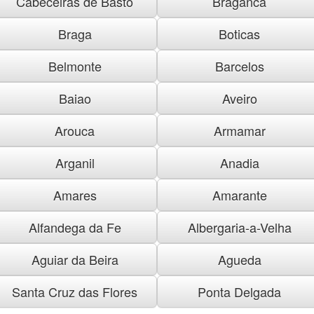
Cabeceiras de Basto
Braganca
Braga
Boticas
Belmonte
Barcelos
Baiao
Aveiro
Arouca
Armamar
Arganil
Anadia
Amares
Amarante
Alfandega da Fe
Albergaria-a-Velha
Aguiar da Beira
Agueda
Santa Cruz das Flores
Ponta Delgada