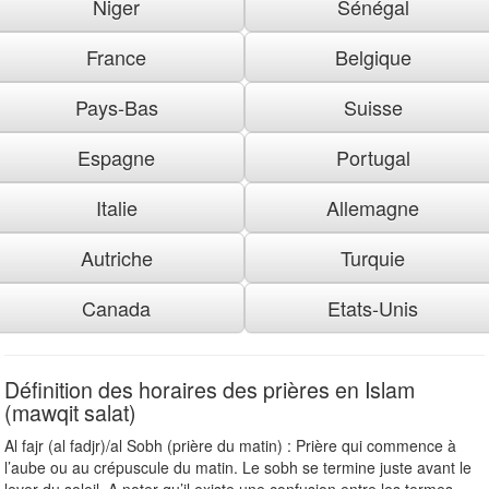
Niger
Sénégal
France
Belgique
Pays-Bas
Suisse
Espagne
Portugal
Italie
Allemagne
Autriche
Turquie
Canada
Etats-Unis
Définition des horaires des prières en Islam
(mawqit salat)
Al fajr (al fadjr)/al Sobh (prière du matin) : Prière qui commence à
l’aube ou au crépuscule du matin. Le sobh se termine juste avant le
lever du soleil. A noter qu’il existe une confusion entre les termes «