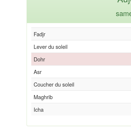
same
Fadjr
Lever du soleil
Dohr
Asr
Coucher du soleil
Maghrib
Icha