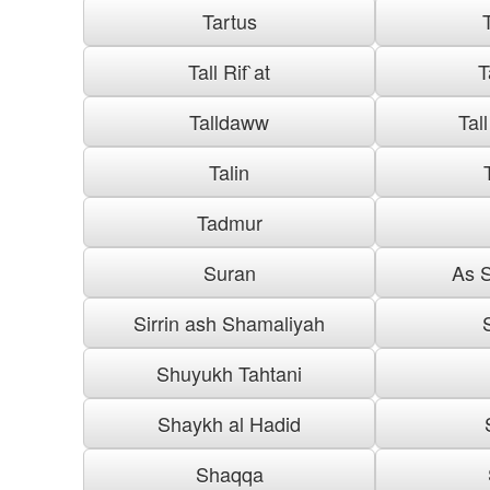
Tartus
Tall Rif`at
T
Talldaww
Tal
Talin
Tadmur
Suran
As S
Sirrin ash Shamaliyah
Shuyukh Tahtani
Shaykh al Hadid
Shaqqa