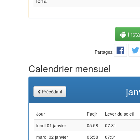
Icha
Instal
Partagez
Calendrier mensuel
jan
Précédant
Jour
Fadjr
Lever du soleil
lundi 01 janvier
05:58
07:31
mardi 02 janvier
05:58
07:31