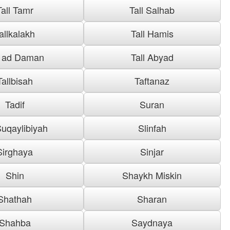
Tall Tamr
Tall Salhab
allkalakh
Tall Hamis
l ad Daman
Tall Abyad
Tallbisah
Taftanaz
Tadif
Suran
uqaylibiyah
Slinfah
Sirghaya
Sinjar
Shin
Shaykh Miskin
Shathah
Sharan
Shahba
Saydnaya