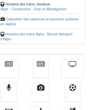
Horaires des trains, banlieue
Alger
-
Constantine
-
Oran et Mostaganem
Calendrier des vacances et examens scolaires
en Algérie
Horaires des trains Agha - Nouvel Aéroport
d'Alger
-
Actualité
الأخبار
Télévision
Radio
Vidéos
Sport