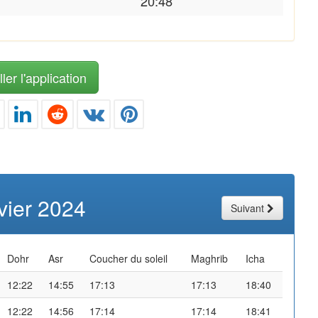
20:48
ler l'application
vier 2024
Suivant
Dohr
Asr
Coucher du soleil
Maghrib
Icha
12:22
14:55
17:13
17:13
18:40
12:22
14:56
17:14
17:14
18:41