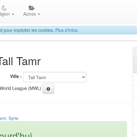
ligion
Autres
d pour exploiter les cookies.
Plus d'infos.
Tall Tamr
Ville :
 World League (MWL)
amr, Syrie
ourd'hui