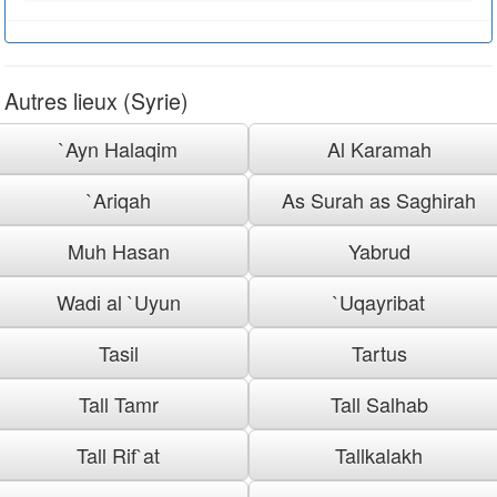
Autres lieux (Syrie)
`Ayn Halaqim
Al Karamah
`Ariqah
As Surah as Saghirah
Muh Hasan
Yabrud
Wadi al `Uyun
`Uqayribat
Tasil
Tartus
Tall Tamr
Tall Salhab
Tall Rif`at
Tallkalakh