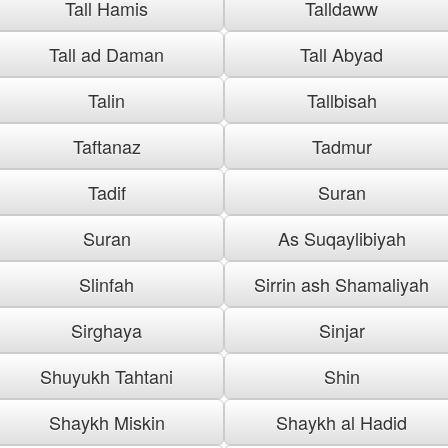
Tall Hamis
Talldaww
Tall ad Daman
Tall Abyad
Talin
Tallbisah
Taftanaz
Tadmur
Tadif
Suran
Suran
As Suqaylibiyah
Slinfah
Sirrin ash Shamaliyah
Sirghaya
Sinjar
Shuyukh Tahtani
Shin
Shaykh Miskin
Shaykh al Hadid