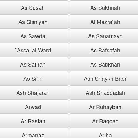
As Susah
As Sukhnah
As Sisniyah
Al Mazra`ah
As Sawda
As Sanamayn
`Assal al Ward
As Safsafah
As Safirah
As Sabkhah
As Si`in
Ash Shaykh Badr
Ash Shajarah
Ash Shaddadah
Arwad
Ar Ruhaybah
Ar Rastan
Ar Raqqah
Armanaz
Ariha