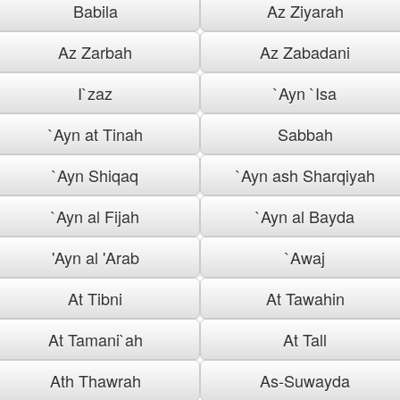
Babila
Az Ziyarah
Az Zarbah
Az Zabadani
I`zaz
`Ayn `Isa
`Ayn at Tinah
Sabbah
`Ayn Shiqaq
`Ayn ash Sharqiyah
`Ayn al Fijah
`Ayn al Bayda
'Ayn al 'Arab
`Awaj
At Tibni
At Tawahin
At Tamani`ah
At Tall
Ath Thawrah
As-Suwayda