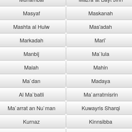
Masyaf
Maskanah
Mashta al Hulw
Mas'adah
Markadah
Mari`
Manbij
Ma`lula
Malah
Mahin
Ma`dan
Madaya
Al Ma`batli
Ma`arratmisrin
Ma`arrat an Nu`man
Kuwayris Sharqi
Kurnaz
Kinnsibba