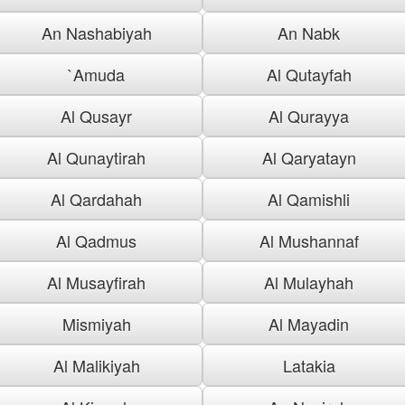
An Nashabiyah
An Nabk
`Amuda
Al Qutayfah
Al Qusayr
Al Qurayya
Al Qunaytirah
Al Qaryatayn
Al Qardahah
Al Qamishli
Al Qadmus
Al Mushannaf
Al Musayfirah
Al Mulayhah
Mismiyah
Al Mayadin
Al Malikiyah
Latakia