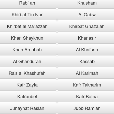
Rabi`ah
Khusham
Khirbat Tin Nur
Al Qabw
Khirbat al Ma`azzah
Khirbat Ghazalah
Khan Shaykhun
Khanasir
Khan Arnabah
Al Khafsah
Al Ghandurah
Kassab
Ra's al Khashufah
Al Karimah
Kafr Zayta
Kafr Takharim
Kafranbel
Kafr Batna
Junaynat Raslan
Jubb Ramlah