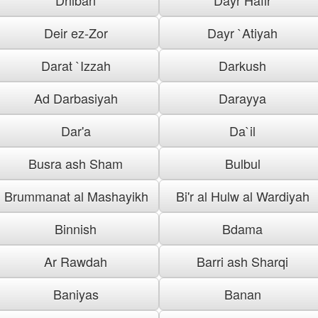
Deir ez-Zor
Dayr `Atiyah
Darat `Izzah
Darkush
Ad Darbasiyah
Darayya
Dar'a
Da`il
Busra ash Sham
Bulbul
Brummanat al Mashayikh
Bi'r al Hulw al Wardiyah
Binnish
Bdama
Ar Rawdah
Barri ash Sharqi
Baniyas
Banan