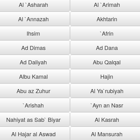
Al `Asharah
Al `Arimah
Al `Annazah
Akhtarin
Ihsim
`Afrin
Ad Dimas
Ad Dana
Ad Daliyah
Abu Qalqal
Albu Kamal
Hajin
Abu az Zuhur
Al Ya`rubiyah
`Arishah
`Ayn an Nasr
Nahiyat as Sab` Biyar
Al Kasrah
Al Hajar al Aswad
Al Mansurah