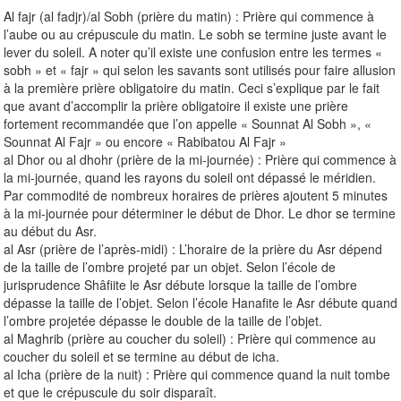
Al fajr (al fadjr)/al Sobh (prière du matin) : Prière qui commence à
l’aube ou au crépuscule du matin. Le sobh se termine juste avant le
lever du soleil. A noter qu’il existe une confusion entre les termes «
sobh » et « fajr » qui selon les savants sont utilisés pour faire allusion
à la première prière obligatoire du matin. Ceci s’explique par le fait
que avant d’accomplir la prière obligatoire il existe une prière
fortement recommandée que l’on appelle « Sounnat Al Sobh », «
Sounnat Al Fajr » ou encore « Rabibatou Al Fajr »
al Dhor ou al dhohr (prière de la mi-journée) : Prière qui commence à
la mi-journée, quand les rayons du soleil ont dépassé le méridien.
Par commodité de nombreux horaires de prières ajoutent 5 minutes
à la mi-journée pour déterminer le début de Dhor. Le dhor se termine
au début du Asr.
al Asr (prière de l’après-midi) : L’horaire de la prière du Asr dépend
de la taille de l’ombre projeté par un objet. Selon l’école de
jurisprudence Shâfiite le Asr débute lorsque la taille de l’ombre
dépasse la taille de l’objet. Selon l’école Hanafite le Asr débute quand
l’ombre projetée dépasse le double de la taille de l’objet.
al Maghrib (prière au coucher du soleil) : Prière qui commence au
coucher du soleil et se termine au début de icha.
al Icha (prière de la nuit) : Prière qui commence quand la nuit tombe
et que le crépuscule du soir disparaît.