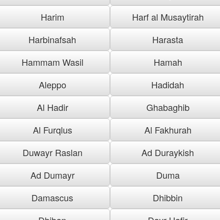
Harim
Harf al Musaytirah
Harbinafsah
Harasta
Hammam Wasil
Hamah
Aleppo
Hadidah
Al Hadir
Ghabaghib
Al Furqlus
Al Fakhurah
Duwayr Raslan
Ad Duraykish
Ad Dumayr
Duma
Damascus
Dhibbin
Dhiban
Dayr Hafir