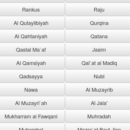
Rankus
Raju
Al Qutaylibiyah
Qurqina
Al Qahtaniyah
Qatana
Qastal Ma`af
Jasim
Al Qamsiyah
Qal`at al Madiq
Qadsayya
Nubl
Nawa
Al Muzayrib
Al Muzayri`ah
Al Jala'
Mukharram al Fawqani
Muhradah
Muhambal
Mazra`at Bayt Jinn