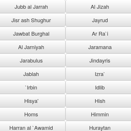
Jubb al Jarrah
Al Jizah
Jisr ash Shughur
Jayrud
Jawbat Burghal
Ar Ra`i
Al Jarniyah
Jaramana
Jarabulus
Jindayris
Jablah
Izra`
`Irbin
Idlib
Hisya'
Hish
Homs
Himmin
Harran al `Awamid
Huraytan