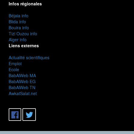
Infos régionales
Béjaia info
Blida info
Bouira info
Tizi Ouzou info
Alger info
Liens externes
Actualité scientifiques
Emploi
Ecole
BabAlWeb MA
BabAlWeb EG
BabAlWeb TN
AwkatSalat.net