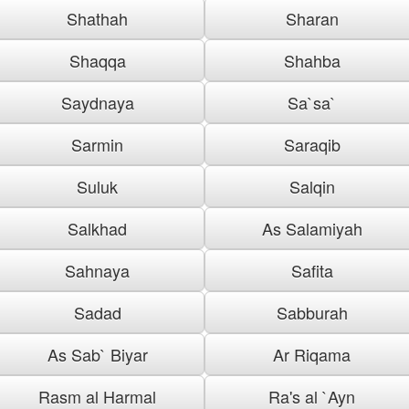
Shathah
Sharan
Shaqqa
Shahba
Saydnaya
Sa`sa`
Sarmin
Saraqib
Suluk
Salqin
Salkhad
As Salamiyah
Sahnaya
Safita
Sadad
Sabburah
As Sab` Biyar
Ar Riqama
Rasm al Harmal
Ra's al `Ayn