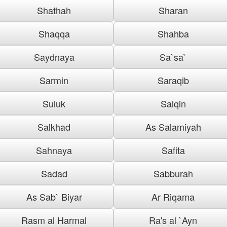
Shathah
Sharan
Shaqqa
Shahba
Saydnaya
Sa`sa`
Sarmin
Saraqib
Suluk
Salqin
Salkhad
As Salamiyah
Sahnaya
Safita
Sadad
Sabburah
As Sab` Biyar
Ar Riqama
Rasm al Harmal
Ra's al `Ayn