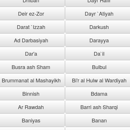
Deir ez-Zor
Dayr `Atiyah
Darat `Izzah
Darkush
Ad Darbasiyah
Darayya
Dar'a
Da`il
Busra ash Sham
Bulbul
Brummanat al Mashayikh
Bi'r al Hulw al Wardiyah
Binnish
Bdama
Ar Rawdah
Barri ash Sharqi
Baniyas
Banan