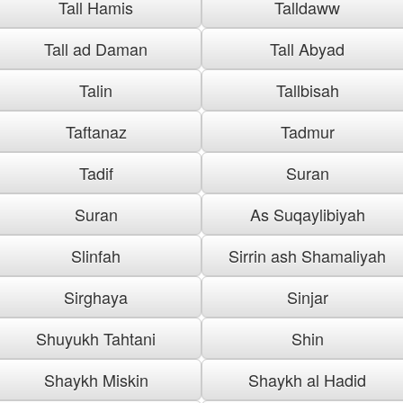
Tall Hamis
Talldaww
Tall ad Daman
Tall Abyad
Talin
Tallbisah
Taftanaz
Tadmur
Tadif
Suran
Suran
As Suqaylibiyah
Slinfah
Sirrin ash Shamaliyah
Sirghaya
Sinjar
Shuyukh Tahtani
Shin
Shaykh Miskin
Shaykh al Hadid