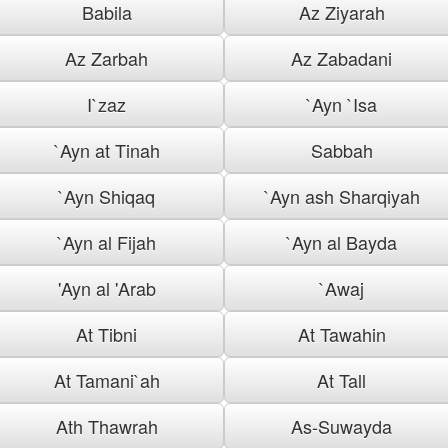
Babila
Az Ziyarah
Az Zarbah
Az Zabadani
I`zaz
`Ayn `Isa
`Ayn at Tinah
Sabbah
`Ayn Shiqaq
`Ayn ash Sharqiyah
`Ayn al Fijah
`Ayn al Bayda
'Ayn al 'Arab
`Awaj
At Tibni
At Tawahin
At Tamani`ah
At Tall
Ath Thawrah
As-Suwayda