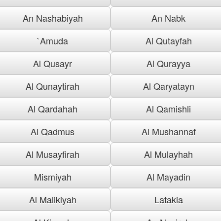
An Nashabiyah
An Nabk
`Amuda
Al Qutayfah
Al Qusayr
Al Qurayya
Al Qunaytirah
Al Qaryatayn
Al Qardahah
Al Qamishli
Al Qadmus
Al Mushannaf
Al Musayfirah
Al Mulayhah
Mismiyah
Al Mayadin
Al Malikiyah
Latakia