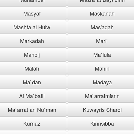
Masyaf
Maskanah
Mashta al Hulw
Mas'adah
Markadah
Mari`
Manbij
Ma`lula
Malah
Mahin
Ma`dan
Madaya
Al Ma`batli
Ma`arratmisrin
Ma`arrat an Nu`man
Kuwayris Sharqi
Kurnaz
Kinnsibba