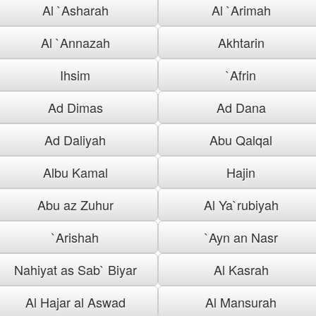
Al `Asharah
Al `Arimah
Al `Annazah
Akhtarin
Ihsim
`Afrin
Ad Dimas
Ad Dana
Ad Daliyah
Abu Qalqal
Albu Kamal
Hajin
Abu az Zuhur
Al Ya`rubiyah
`Arishah
`Ayn an Nasr
Nahiyat as Sab` Biyar
Al Kasrah
Al Hajar al Aswad
Al Mansurah