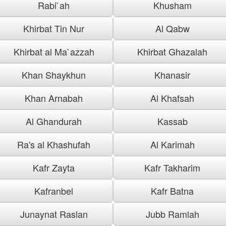
Rabi`ah
Khusham
Khirbat Tin Nur
Al Qabw
Khirbat al Ma`azzah
Khirbat Ghazalah
Khan Shaykhun
Khanasir
Khan Arnabah
Al Khafsah
Al Ghandurah
Kassab
Ra's al Khashufah
Al Karimah
Kafr Zayta
Kafr Takharim
Kafranbel
Kafr Batna
Junaynat Raslan
Jubb Ramlah