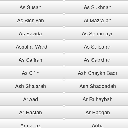
As Susah
As Sukhnah
As Sisniyah
Al Mazra`ah
As Sawda
As Sanamayn
`Assal al Ward
As Safsafah
As Safirah
As Sabkhah
As Si`in
Ash Shaykh Badr
Ash Shajarah
Ash Shaddadah
Arwad
Ar Ruhaybah
Ar Rastan
Ar Raqqah
Armanaz
Ariha