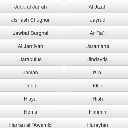
Jubb al Jarrah
Al Jizah
Jisr ash Shughur
Jayrud
Jawbat Burghal
Ar Ra`i
Al Jarniyah
Jaramana
Jarabulus
Jindayris
Jablah
Izra`
`Irbin
Idlib
Hisya'
Hish
Homs
Himmin
Harran al `Awamid
Huraytan