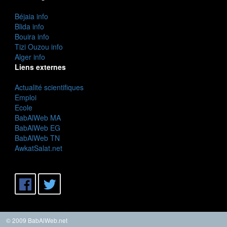
Béjaia info
Blida info
Bouira info
Tizi Ouzou info
Alger info
Liens externes
Actualité scientifiques
Emploi
Ecole
BabAlWeb MA
BabAlWeb EG
BabAlWeb TN
AwkatSalat.net
© 2009 BabAlWeb.net