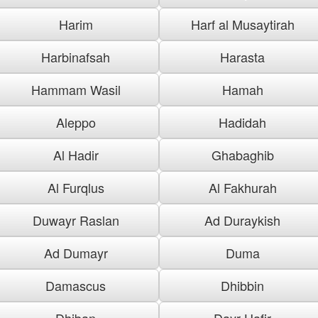
Harim
Harf al Musaytirah
Harbinafsah
Harasta
Hammam Wasil
Hamah
Aleppo
Hadidah
Al Hadir
Ghabaghib
Al Furqlus
Al Fakhurah
Duwayr Raslan
Ad Duraykish
Ad Dumayr
Duma
Damascus
Dhibbin
Dhiban
Dayr Hafir