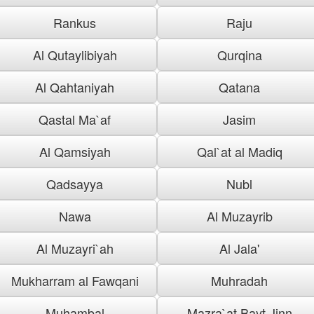
Rankus
Raju
Al Qutaylibiyah
Qurqina
Al Qahtaniyah
Qatana
Qastal Ma`af
Jasim
Al Qamsiyah
Qal`at al Madiq
Qadsayya
Nubl
Nawa
Al Muzayrib
Al Muzayri`ah
Al Jala'
Mukharram al Fawqani
Muhradah
Muhambal
Mazra`at Bayt Jinn