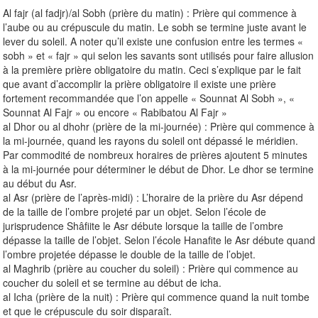
Al fajr (al fadjr)/al Sobh (prière du matin) : Prière qui commence à
l’aube ou au crépuscule du matin. Le sobh se termine juste avant le
lever du soleil. A noter qu’il existe une confusion entre les termes «
sobh » et « fajr » qui selon les savants sont utilisés pour faire allusion
à la première prière obligatoire du matin. Ceci s’explique par le fait
que avant d’accomplir la prière obligatoire il existe une prière
fortement recommandée que l’on appelle « Sounnat Al Sobh », «
Sounnat Al Fajr » ou encore « Rabibatou Al Fajr »
al Dhor ou al dhohr (prière de la mi-journée) : Prière qui commence à
la mi-journée, quand les rayons du soleil ont dépassé le méridien.
Par commodité de nombreux horaires de prières ajoutent 5 minutes
à la mi-journée pour déterminer le début de Dhor. Le dhor se termine
au début du Asr.
al Asr (prière de l’après-midi) : L’horaire de la prière du Asr dépend
de la taille de l’ombre projeté par un objet. Selon l’école de
jurisprudence Shâfiite le Asr débute lorsque la taille de l’ombre
dépasse la taille de l’objet. Selon l’école Hanafite le Asr débute quand
l’ombre projetée dépasse le double de la taille de l’objet.
al Maghrib (prière au coucher du soleil) : Prière qui commence au
coucher du soleil et se termine au début de icha.
al Icha (prière de la nuit) : Prière qui commence quand la nuit tombe
et que le crépuscule du soir disparaît.