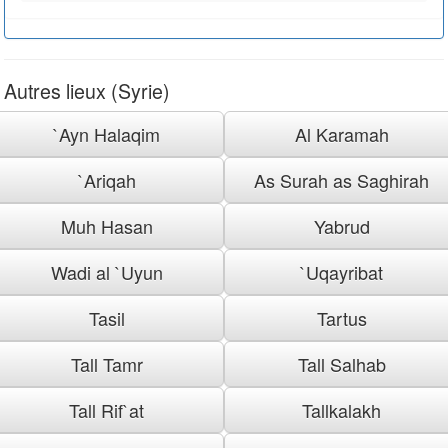
Autres lieux (Syrie)
`Ayn Halaqim
Al Karamah
`Ariqah
As Surah as Saghirah
Muh Hasan
Yabrud
Wadi al `Uyun
`Uqayribat
Tasil
Tartus
Tall Tamr
Tall Salhab
Tall Rif`at
Tallkalakh