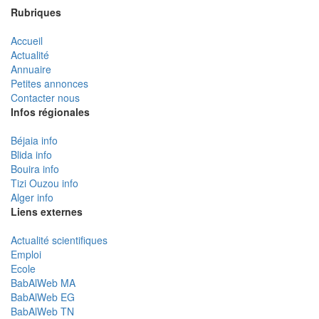
Rubriques
Accueil
Actualité
Annuaire
Petites annonces
Contacter nous
Infos régionales
Béjaia info
Blida info
Bouira info
Tizi Ouzou info
Alger info
Liens externes
Actualité scientifiques
Emploi
Ecole
BabAlWeb MA
BabAlWeb EG
BabAlWeb TN