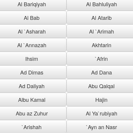
Al Bariqiyah
Al Bahluliyah
Al Bab
Al Atarib
Al `Asharah
Al `Arimah
Al `Annazah
Akhtarin
Ihsim
`Afrin
Ad Dimas
Ad Dana
Ad Daliyah
Abu Qalqal
Albu Kamal
Hajin
Abu az Zuhur
Al Ya`rubiyah
`Arishah
`Ayn an Nasr