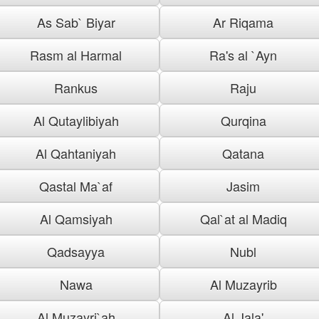
As Sab` Biyar
Ar Riqama
Rasm al Harmal
Ra's al `Ayn
Rankus
Raju
Al Qutaylibiyah
Qurqina
Al Qahtaniyah
Qatana
Qastal Ma`af
Jasim
Al Qamsiyah
Qal`at al Madiq
Qadsayya
Nubl
Nawa
Al Muzayrib
Al Muzayri`ah
Al Jala'