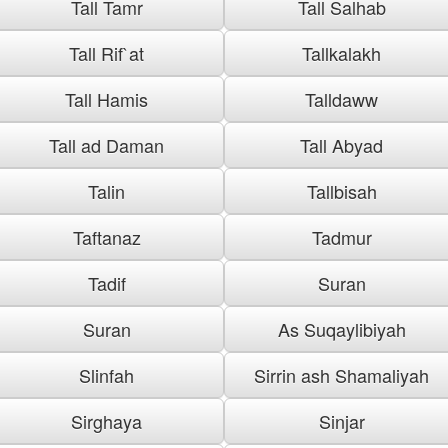
Tall Tamr
Tall Salhab
Tall Rif`at
Tallkalakh
Tall Hamis
Talldaww
Tall ad Daman
Tall Abyad
Talin
Tallbisah
Taftanaz
Tadmur
Tadif
Suran
Suran
As Suqaylibiyah
Slinfah
Sirrin ash Shamaliyah
Sirghaya
Sinjar