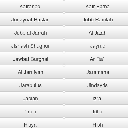
Kafranbel
Kafr Batna
Junaynat Raslan
Jubb Ramlah
Jubb al Jarrah
Al Jizah
Jisr ash Shughur
Jayrud
Jawbat Burghal
Ar Ra`i
Al Jarniyah
Jaramana
Jarabulus
Jindayris
Jablah
Izra`
`Irbin
Idlib
Hisya'
Hish