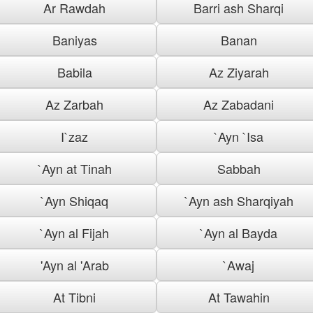
Ar Rawdah
Barri ash Sharqi
Baniyas
Banan
Babila
Az Ziyarah
Az Zarbah
Az Zabadani
I`zaz
`Ayn `Isa
`Ayn at Tinah
Sabbah
`Ayn Shiqaq
`Ayn ash Sharqiyah
`Ayn al Fijah
`Ayn al Bayda
'Ayn al 'Arab
`Awaj
At Tibni
At Tawahin