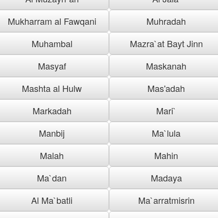
Mukharram al Fawqani
Muhradah
Muhambal
Mazra`at Bayt Jinn
Masyaf
Maskanah
Mashta al Hulw
Mas'adah
Markadah
Mari`
Manbij
Ma`lula
Malah
Mahin
Ma`dan
Madaya
Al Ma`batli
Ma`arratmisrin