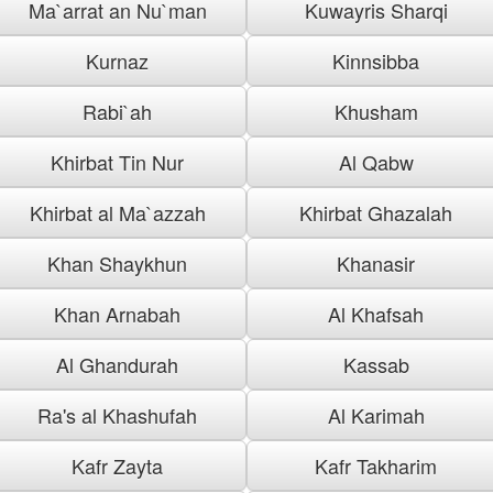
Ma`arrat an Nu`man
Kuwayris Sharqi
Kurnaz
Kinnsibba
Rabi`ah
Khusham
Khirbat Tin Nur
Al Qabw
Khirbat al Ma`azzah
Khirbat Ghazalah
Khan Shaykhun
Khanasir
Khan Arnabah
Al Khafsah
Al Ghandurah
Kassab
Ra's al Khashufah
Al Karimah
Kafr Zayta
Kafr Takharim