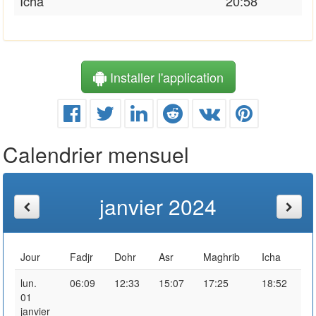
Icha
20:58
Installer l'application
Calendrier mensuel
janvier 2024
Jour
Fadjr
Dohr
Asr
Maghrib
Icha
lun.
06:09
12:33
15:07
17:25
18:52
01
janvier