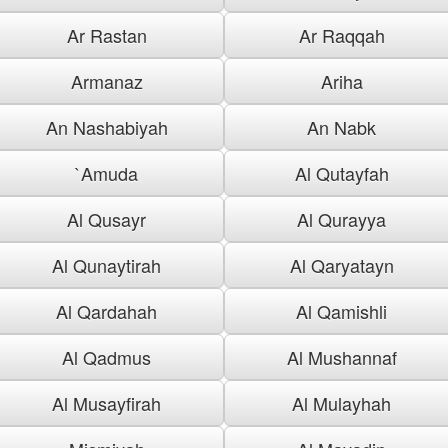
Ar Rastan
Ar Raqqah
Armanaz
Ariha
An Nashabiyah
An Nabk
`Amuda
Al Qutayfah
Al Qusayr
Al Qurayya
Al Qunaytirah
Al Qaryatayn
Al Qardahah
Al Qamishli
Al Qadmus
Al Mushannaf
Al Musayfirah
Al Mulayhah