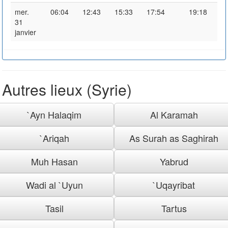
mer.
06:04
12:43
15:33
17:54
19:18
31
janvier
Autres lieux (Syrie)
`Ayn Halaqim
Al Karamah
`Ariqah
As Surah as Saghirah
Muh Hasan
Yabrud
Wadi al `Uyun
`Uqayribat
Tasil
Tartus