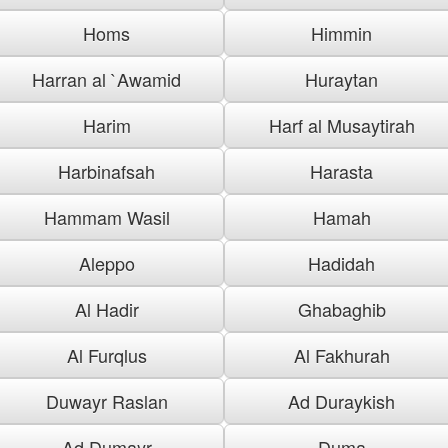
Homs
Himmin
Harran al `Awamid
Huraytan
Harim
Harf al Musaytirah
Harbinafsah
Harasta
Hammam Wasil
Hamah
Aleppo
Hadidah
Al Hadir
Ghabaghib
Al Furqlus
Al Fakhurah
Duwayr Raslan
Ad Duraykish
Ad Dumayr
Duma