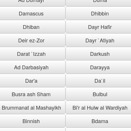
Damascus
Dhibbin
Dhiban
Dayr Hafir
Deir ez-Zor
Dayr `Atiyah
Darat `Izzah
Darkush
Ad Darbasiyah
Darayya
Dar'a
Da`il
Busra ash Sham
Bulbul
Brummanat al Mashayikh
Bi'r al Hulw al Wardiyah
Binnish
Bdama