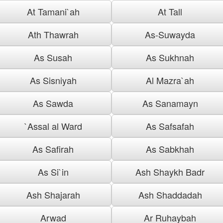
At Tamani`ah
At Tall
Ath Thawrah
As-Suwayda
As Susah
As Sukhnah
As Sisniyah
Al Mazra`ah
As Sawda
As Sanamayn
`Assal al Ward
As Safsafah
As Safirah
As Sabkhah
As Si`in
Ash Shaykh Badr
Ash Shajarah
Ash Shaddadah
Arwad
Ar Ruhaybah