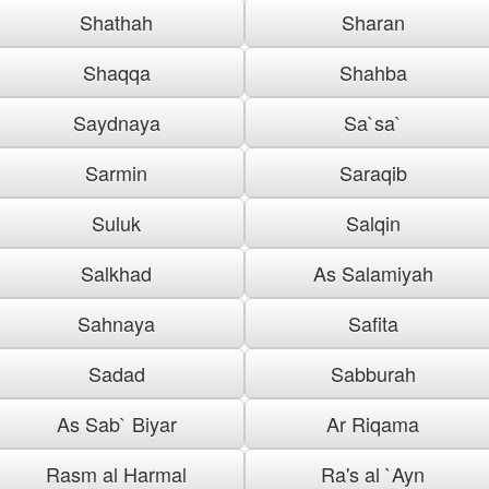
Shathah
Sharan
Shaqqa
Shahba
Saydnaya
Sa`sa`
Sarmin
Saraqib
Suluk
Salqin
Salkhad
As Salamiyah
Sahnaya
Safita
Sadad
Sabburah
As Sab` Biyar
Ar Riqama
Rasm al Harmal
Ra's al `Ayn