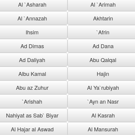
Al `Asharah
Al `Arimah
Al `Annazah
Akhtarin
Ihsim
`Afrin
Ad Dimas
Ad Dana
Ad Daliyah
Abu Qalqal
Albu Kamal
Hajin
Abu az Zuhur
Al Ya`rubiyah
`Arishah
`Ayn an Nasr
Nahiyat as Sab` Biyar
Al Kasrah
Al Hajar al Aswad
Al Mansurah