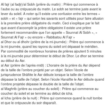
Al fajr (al fadjr)/al Sobh (prière du matin) : Prière qui commence à
l’aube ou au crépuscule du matin. Le sobh se termine juste avant le
lever du soleil. A noter qu’il existe une confusion entre les termes «
sobh » et « fajr » qui selon les savants sont utilisés pour faire allusion
à la première prière obligatoire du matin. Ceci s’explique par le fait
que avant d’accomplir la prière obligatoire il existe une prière
fortement recommandée que l’on appelle « Sounnat Al Sobh », «
Sounnat Al Fajr » ou encore « Rabibatou Al Fajr »
al Dhor ou al dhohr (prière de la mi-journée) : Prière qui commence à
la mi-journée, quand les rayons du soleil ont dépassé le méridien.
Par commodité de nombreux horaires de prières ajoutent 5 minutes
à la mi-journée pour déterminer le début de Dhor. Le dhor se termine
au début du Asr.
al Asr (prière de l’après-midi) : L’horaire de la prière du Asr dépend
de la taille de l’ombre projeté par un objet. Selon l’école de
jurisprudence Shâfiite le Asr débute lorsque la taille de l’ombre
dépasse la taille de l’objet. Selon l’école Hanafite le Asr débute quand
l’ombre projetée dépasse le double de la taille de l’objet.
al Maghrib (prière au coucher du soleil) : Prière qui commence au
coucher du soleil et se termine au début de icha.
al Icha (prière de la nuit) : Prière qui commence quand la nuit tombe
et que le crépuscule du soir disparaît.