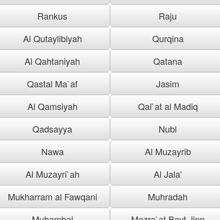
Rankus
Raju
Al Qutaylibiyah
Qurqina
Al Qahtaniyah
Qatana
Qastal Ma`af
Jasim
Al Qamsiyah
Qal`at al Madiq
Qadsayya
Nubl
Nawa
Al Muzayrib
Al Muzayri`ah
Al Jala'
Mukharram al Fawqani
Muhradah
Muhambal
Mazra`at Bayt Jinn