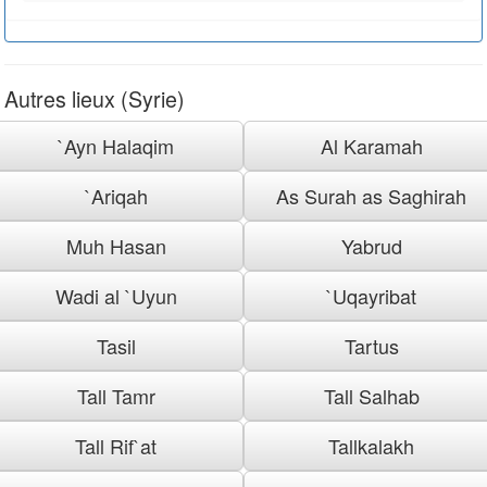
Autres lieux (Syrie)
`Ayn Halaqim
Al Karamah
`Ariqah
As Surah as Saghirah
Muh Hasan
Yabrud
Wadi al `Uyun
`Uqayribat
Tasil
Tartus
Tall Tamr
Tall Salhab
Tall Rif`at
Tallkalakh