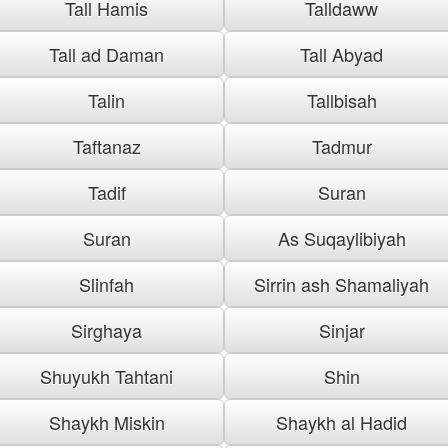
Tall Hamis
Talldaww
Tall ad Daman
Tall Abyad
Talin
Tallbisah
Taftanaz
Tadmur
Tadif
Suran
Suran
As Suqaylibiyah
Slinfah
Sirrin ash Shamaliyah
Sirghaya
Sinjar
Shuyukh Tahtani
Shin
Shaykh Miskin
Shaykh al Hadid