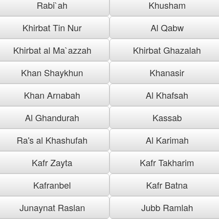
Rabi`ah
Khusham
Khirbat Tin Nur
Al Qabw
Khirbat al Ma`azzah
Khirbat Ghazalah
Khan Shaykhun
Khanasir
Khan Arnabah
Al Khafsah
Al Ghandurah
Kassab
Ra's al Khashufah
Al Karimah
Kafr Zayta
Kafr Takharim
Kafranbel
Kafr Batna
Junaynat Raslan
Jubb Ramlah