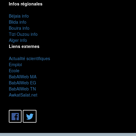
Infos régionales
Béjaia info
Blida info
Bouira info
Tizi Ouzou info
Alger info
Liens externes
Actualité scientifiques
Emploi
Ecole
BabAlWeb MA
BabAlWeb EG
BabAlWeb TN
AwkatSalat.net