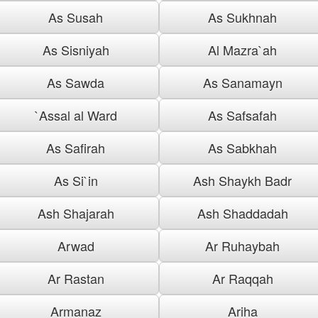
As Susah
As Sukhnah
As Sisniyah
Al Mazra`ah
As Sawda
As Sanamayn
`Assal al Ward
As Safsafah
As Safirah
As Sabkhah
As Si`in
Ash Shaykh Badr
Ash Shajarah
Ash Shaddadah
Arwad
Ar Ruhaybah
Ar Rastan
Ar Raqqah
Armanaz
Ariha