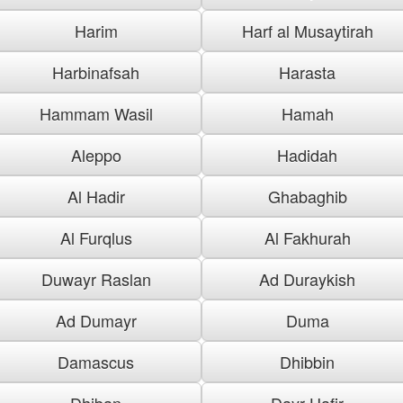
Harim
Harf al Musaytirah
Harbinafsah
Harasta
Hammam Wasil
Hamah
Aleppo
Hadidah
Al Hadir
Ghabaghib
Al Furqlus
Al Fakhurah
Duwayr Raslan
Ad Duraykish
Ad Dumayr
Duma
Damascus
Dhibbin
Dhiban
Dayr Hafir