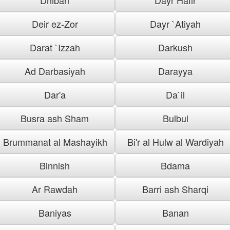
Deir ez-Zor
Dayr `Atiyah
Darat `Izzah
Darkush
Ad Darbasiyah
Darayya
Dar'a
Da`il
Busra ash Sham
Bulbul
Brummanat al Mashayikh
Bi'r al Hulw al Wardiyah
Binnish
Bdama
Ar Rawdah
Barri ash Sharqi
Baniyas
Banan