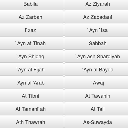
Babila
Az Ziyarah
Az Zarbah
Az Zabadani
I`zaz
`Ayn `Isa
`Ayn at Tinah
Sabbah
`Ayn Shiqaq
`Ayn ash Sharqiyah
`Ayn al Fijah
`Ayn al Bayda
'Ayn al 'Arab
`Awaj
At Tibni
At Tawahin
At Tamani`ah
At Tall
Ath Thawrah
As-Suwayda