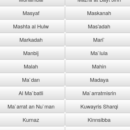
Masyaf
Maskanah
Mashta al Hulw
Mas'adah
Markadah
Mari`
Manbij
Ma`lula
Malah
Mahin
Ma`dan
Madaya
Al Ma`batli
Ma`arratmisrin
Ma`arrat an Nu`man
Kuwayris Sharqi
Kurnaz
Kinnsibba