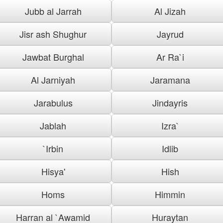
Jubb al Jarrah
Al Jizah
Jisr ash Shughur
Jayrud
Jawbat Burghal
Ar Ra`i
Al Jarniyah
Jaramana
Jarabulus
Jindayris
Jablah
Izra`
`Irbin
Idlib
Hisya'
Hish
Homs
Himmin
Harran al `Awamid
Huraytan