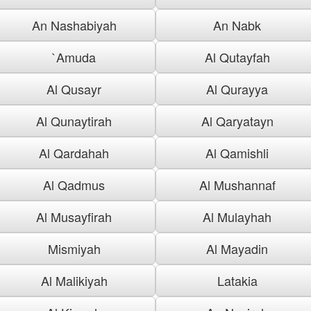
An Nashabiyah
An Nabk
`Amuda
Al Qutayfah
Al Qusayr
Al Qurayya
Al Qunaytirah
Al Qaryatayn
Al Qardahah
Al Qamishli
Al Qadmus
Al Mushannaf
Al Musayfirah
Al Mulayhah
Mismiyah
Al Mayadin
Al Malikiyah
Latakia