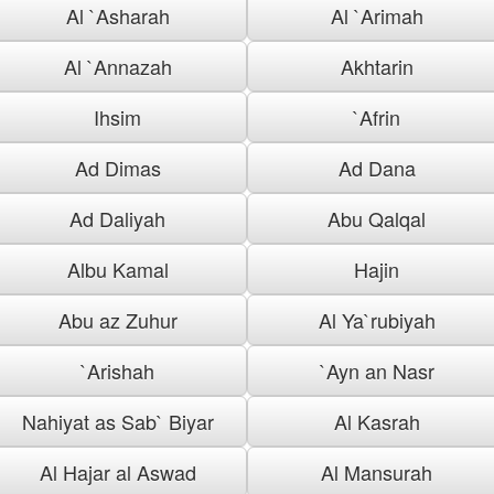
Al `Asharah
Al `Arimah
Al `Annazah
Akhtarin
Ihsim
`Afrin
Ad Dimas
Ad Dana
Ad Daliyah
Abu Qalqal
Albu Kamal
Hajin
Abu az Zuhur
Al Ya`rubiyah
`Arishah
`Ayn an Nasr
Nahiyat as Sab` Biyar
Al Kasrah
Al Hajar al Aswad
Al Mansurah