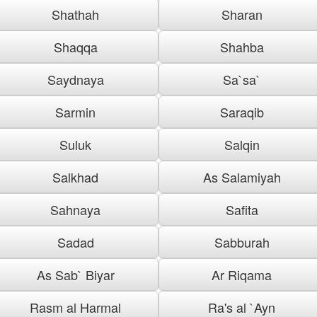
Shathah
Sharan
Shaqqa
Shahba
Saydnaya
Sa`sa`
Sarmin
Saraqib
Suluk
Salqin
Salkhad
As Salamiyah
Sahnaya
Safita
Sadad
Sabburah
As Sab` Biyar
Ar Riqama
Rasm al Harmal
Ra's al `Ayn