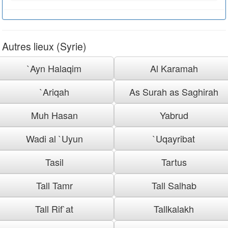
Autres lieux (Syrie)
`Ayn Halaqim
Al Karamah
`Ariqah
As Surah as Saghirah
Muh Hasan
Yabrud
Wadi al `Uyun
`Uqayribat
Tasil
Tartus
Tall Tamr
Tall Salhab
Tall Rif`at
Tallkalakh