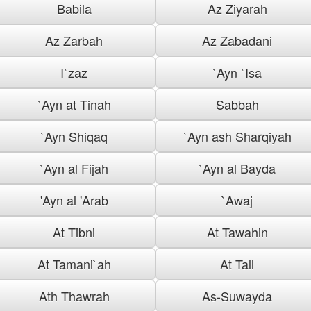
Babila
Az Ziyarah
Az Zarbah
Az Zabadani
I`zaz
`Ayn `Isa
`Ayn at Tinah
Sabbah
`Ayn Shiqaq
`Ayn ash Sharqiyah
`Ayn al Fijah
`Ayn al Bayda
'Ayn al 'Arab
`Awaj
At Tibni
At Tawahin
At Tamani`ah
At Tall
Ath Thawrah
As-Suwayda