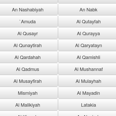
An Nashabiyah
An Nabk
`Amuda
Al Qutayfah
Al Qusayr
Al Qurayya
Al Qunaytirah
Al Qaryatayn
Al Qardahah
Al Qamishli
Al Qadmus
Al Mushannaf
Al Musayfirah
Al Mulayhah
Mismiyah
Al Mayadin
Al Malikiyah
Latakia