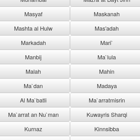
Masyaf
Maskanah
Mashta al Hulw
Mas'adah
Markadah
Mari`
Manbij
Ma`lula
Malah
Mahin
Ma`dan
Madaya
Al Ma`batli
Ma`arratmisrin
Ma`arrat an Nu`man
Kuwayris Sharqi
Kurnaz
Kinnsibba