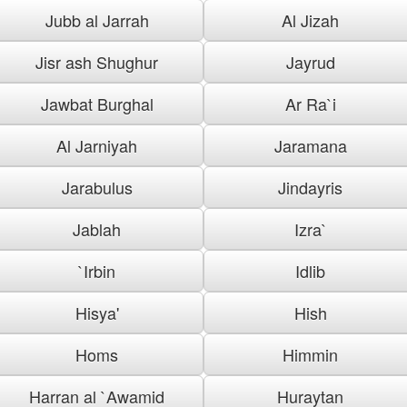
Jubb al Jarrah
Al Jizah
Jisr ash Shughur
Jayrud
Jawbat Burghal
Ar Ra`i
Al Jarniyah
Jaramana
Jarabulus
Jindayris
Jablah
Izra`
`Irbin
Idlib
Hisya'
Hish
Homs
Himmin
Harran al `Awamid
Huraytan