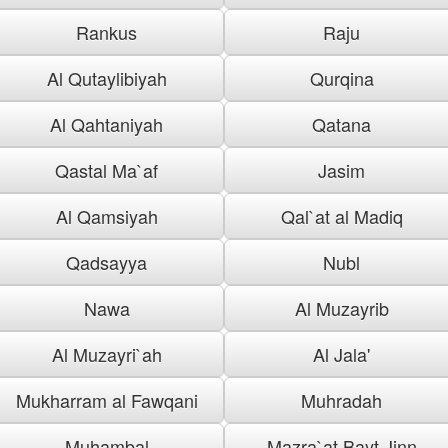
Rankus
Raju
Al Qutaylibiyah
Qurqina
Al Qahtaniyah
Qatana
Qastal Ma`af
Jasim
Al Qamsiyah
Qal`at al Madiq
Qadsayya
Nubl
Nawa
Al Muzayrib
Al Muzayri`ah
Al Jala'
Mukharram al Fawqani
Muhradah
Muhambal
Mazra`at Bayt Jinn