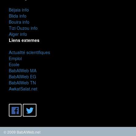
Béjaia info
Blida info
Bouira info
Tizi Ouzou info
Alger info
Liens externes
Actualité scientifiques
Emploi
Ecole
BabAlWeb MA
BabAlWeb EG
BabAlWeb TN
AwkatSalat.net
© 2009 BabAlWeb.net