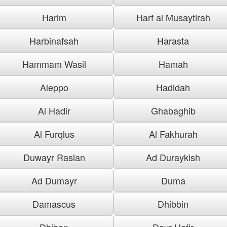
Harim
Harf al Musaytirah
Harbinafsah
Harasta
Hammam Wasil
Hamah
Aleppo
Hadidah
Al Hadir
Ghabaghib
Al Furqlus
Al Fakhurah
Duwayr Raslan
Ad Duraykish
Ad Dumayr
Duma
Damascus
Dhibbin
Dhiban
Dayr Hafir