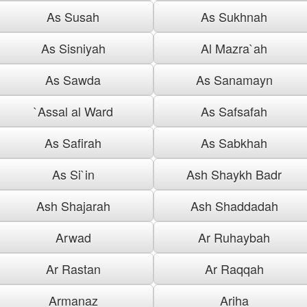
As Susah
As Sukhnah
As Sisniyah
Al Mazra`ah
As Sawda
As Sanamayn
`Assal al Ward
As Safsafah
As Safirah
As Sabkhah
As Si`in
Ash Shaykh Badr
Ash Shajarah
Ash Shaddadah
Arwad
Ar Ruhaybah
Ar Rastan
Ar Raqqah
Armanaz
Ariha