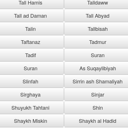
Tall Hamis
Talldaww
Tall ad Daman
Tall Abyad
Talin
Tallbisah
Taftanaz
Tadmur
Tadif
Suran
Suran
As Suqaylibiyah
Slinfah
Sirrin ash Shamaliyah
Sirghaya
Sinjar
Shuyukh Tahtani
Shin
Shaykh Miskin
Shaykh al Hadid