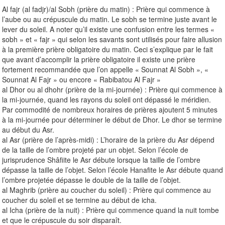
Al fajr (al fadjr)/al Sobh (prière du matin) : Prière qui commence à
l’aube ou au crépuscule du matin. Le sobh se termine juste avant le
lever du soleil. A noter qu’il existe une confusion entre les termes «
sobh » et « fajr » qui selon les savants sont utilisés pour faire allusion
à la première prière obligatoire du matin. Ceci s’explique par le fait
que avant d’accomplir la prière obligatoire il existe une prière
fortement recommandée que l’on appelle « Sounnat Al Sobh », «
Sounnat Al Fajr » ou encore « Rabibatou Al Fajr »
al Dhor ou al dhohr (prière de la mi-journée) : Prière qui commence à
la mi-journée, quand les rayons du soleil ont dépassé le méridien.
Par commodité de nombreux horaires de prières ajoutent 5 minutes
à la mi-journée pour déterminer le début de Dhor. Le dhor se termine
au début du Asr.
al Asr (prière de l’après-midi) : L’horaire de la prière du Asr dépend
de la taille de l’ombre projeté par un objet. Selon l’école de
jurisprudence Shâfiite le Asr débute lorsque la taille de l’ombre
dépasse la taille de l’objet. Selon l’école Hanafite le Asr débute quand
l’ombre projetée dépasse le double de la taille de l’objet.
al Maghrib (prière au coucher du soleil) : Prière qui commence au
coucher du soleil et se termine au début de icha.
al Icha (prière de la nuit) : Prière qui commence quand la nuit tombe
et que le crépuscule du soir disparaît.