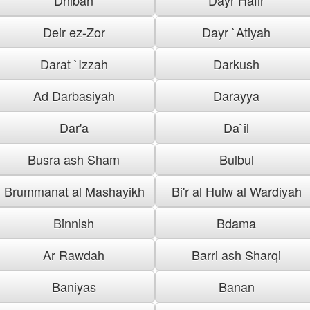
Deir ez-Zor
Dayr `Atiyah
Darat `Izzah
Darkush
Ad Darbasiyah
Darayya
Dar'a
Da`il
Busra ash Sham
Bulbul
Brummanat al Mashayikh
Bi'r al Hulw al Wardiyah
Binnish
Bdama
Ar Rawdah
Barri ash Sharqi
Baniyas
Banan