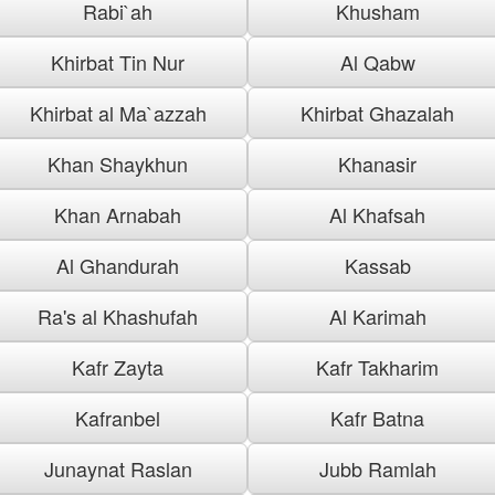
Rabi`ah
Khusham
Khirbat Tin Nur
Al Qabw
Khirbat al Ma`azzah
Khirbat Ghazalah
Khan Shaykhun
Khanasir
Khan Arnabah
Al Khafsah
Al Ghandurah
Kassab
Ra's al Khashufah
Al Karimah
Kafr Zayta
Kafr Takharim
Kafranbel
Kafr Batna
Junaynat Raslan
Jubb Ramlah