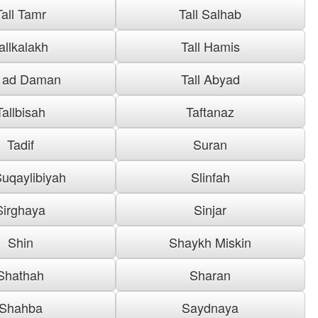
Tall Tamr
Tall Salhab
allkalakh
Tall Hamis
l ad Daman
Tall Abyad
Tallbisah
Taftanaz
Tadif
Suran
uqaylibiyah
Slinfah
Sirghaya
Sinjar
Shin
Shaykh Miskin
Shathah
Sharan
Shahba
Saydnaya