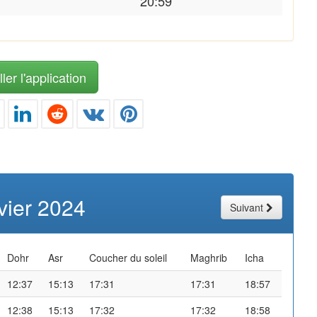
20:59
ler l'application
vier 2024
Suivant
Dohr
Asr
Coucher du soleil
Maghrib
Icha
12:37
15:13
17:31
17:31
18:57
12:38
15:13
17:32
17:32
18:58