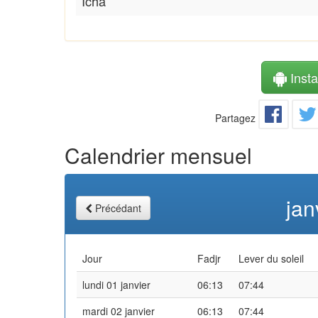
Icha
Instal
Partagez
Calendrier mensuel
jan
Précédant
Jour
Fadjr
Lever du soleil
lundi 01 janvier
06:13
07:44
mardi 02 janvier
06:13
07:44