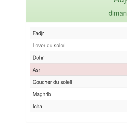
diman
Fadjr
Lever du soleil
Dohr
Asr
Coucher du soleil
Maghrib
Icha