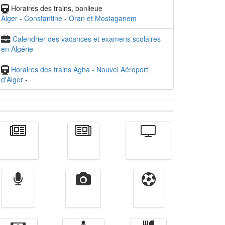
Horaires des trains, banlieue
Alger
-
Constantine
-
Oran et Mostaganem
Calendrier des vacances et examens scolaires
en Algérie
Horaires des trains Agha - Nouvel Aéroport
d'Alger
-
Actualité
الأخبار
Télévision
Radio
Vidéos
Sport