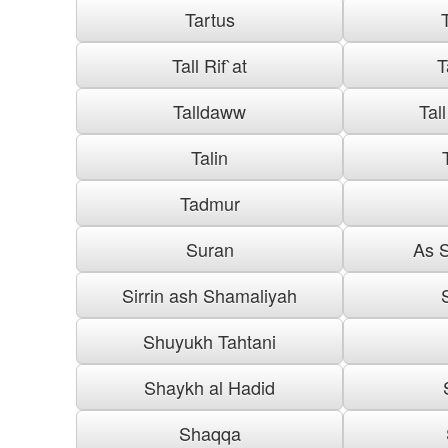
Tartus
Tall Rif`at
T
Talldaww
Tal
Talin
Tadmur
Suran
As S
Sirrin ash Shamaliyah
Shuyukh Tahtani
Shaykh al Hadid
Shaqqa