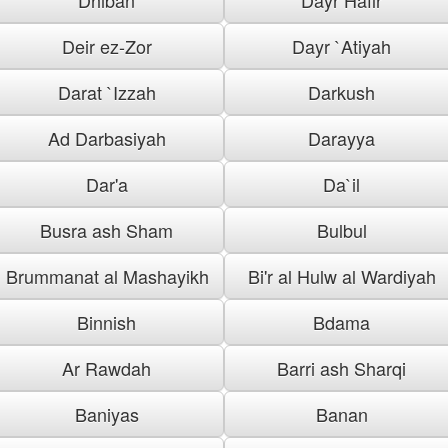
Deir ez-Zor
Dayr `Atiyah
Darat `Izzah
Darkush
Ad Darbasiyah
Darayya
Dar'a
Da`il
Busra ash Sham
Bulbul
Brummanat al Mashayikh
Bi'r al Hulw al Wardiyah
Binnish
Bdama
Ar Rawdah
Barri ash Sharqi
Baniyas
Banan