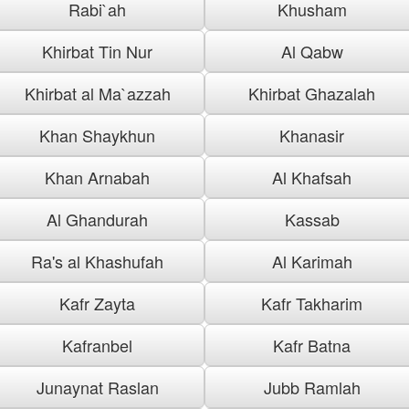
Rabi`ah
Khusham
Khirbat Tin Nur
Al Qabw
Khirbat al Ma`azzah
Khirbat Ghazalah
Khan Shaykhun
Khanasir
Khan Arnabah
Al Khafsah
Al Ghandurah
Kassab
Ra's al Khashufah
Al Karimah
Kafr Zayta
Kafr Takharim
Kafranbel
Kafr Batna
Junaynat Raslan
Jubb Ramlah