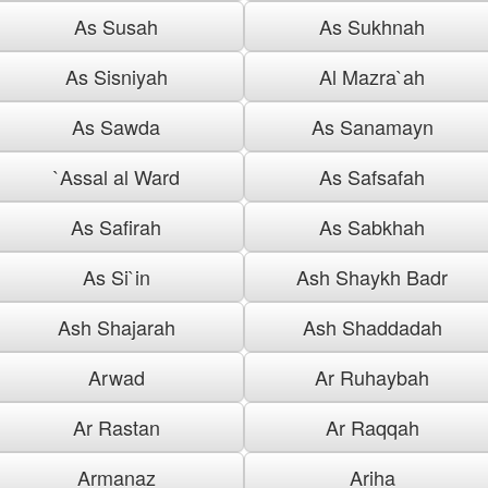
As Susah
As Sukhnah
As Sisniyah
Al Mazra`ah
As Sawda
As Sanamayn
`Assal al Ward
As Safsafah
As Safirah
As Sabkhah
As Si`in
Ash Shaykh Badr
Ash Shajarah
Ash Shaddadah
Arwad
Ar Ruhaybah
Ar Rastan
Ar Raqqah
Armanaz
Ariha