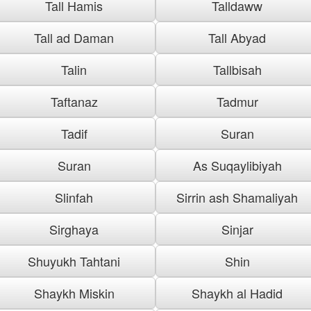
Tall Hamis
Talldaww
Tall ad Daman
Tall Abyad
Talin
Tallbisah
Taftanaz
Tadmur
Tadif
Suran
Suran
As Suqaylibiyah
Slinfah
Sirrin ash Shamaliyah
Sirghaya
Sinjar
Shuyukh Tahtani
Shin
Shaykh Miskin
Shaykh al Hadid