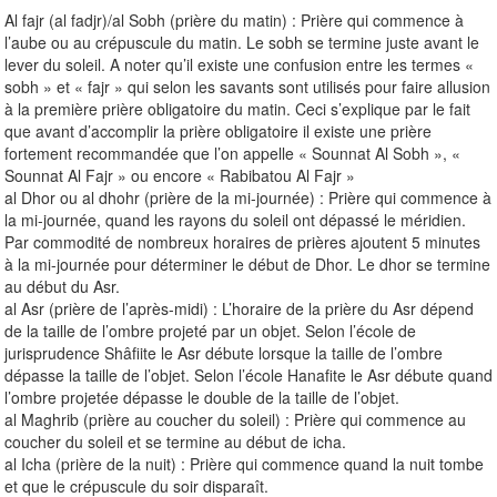
Al fajr (al fadjr)/al Sobh (prière du matin) : Prière qui commence à
l’aube ou au crépuscule du matin. Le sobh se termine juste avant le
lever du soleil. A noter qu’il existe une confusion entre les termes «
sobh » et « fajr » qui selon les savants sont utilisés pour faire allusion
à la première prière obligatoire du matin. Ceci s’explique par le fait
que avant d’accomplir la prière obligatoire il existe une prière
fortement recommandée que l’on appelle « Sounnat Al Sobh », «
Sounnat Al Fajr » ou encore « Rabibatou Al Fajr »
al Dhor ou al dhohr (prière de la mi-journée) : Prière qui commence à
la mi-journée, quand les rayons du soleil ont dépassé le méridien.
Par commodité de nombreux horaires de prières ajoutent 5 minutes
à la mi-journée pour déterminer le début de Dhor. Le dhor se termine
au début du Asr.
al Asr (prière de l’après-midi) : L’horaire de la prière du Asr dépend
de la taille de l’ombre projeté par un objet. Selon l’école de
jurisprudence Shâfiite le Asr débute lorsque la taille de l’ombre
dépasse la taille de l’objet. Selon l’école Hanafite le Asr débute quand
l’ombre projetée dépasse le double de la taille de l’objet.
al Maghrib (prière au coucher du soleil) : Prière qui commence au
coucher du soleil et se termine au début de icha.
al Icha (prière de la nuit) : Prière qui commence quand la nuit tombe
et que le crépuscule du soir disparaît.