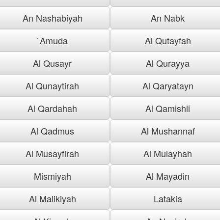
An Nashabiyah
An Nabk
`Amuda
Al Qutayfah
Al Qusayr
Al Qurayya
Al Qunaytirah
Al Qaryatayn
Al Qardahah
Al Qamishli
Al Qadmus
Al Mushannaf
Al Musayfirah
Al Mulayhah
Mismiyah
Al Mayadin
Al Malikiyah
Latakia