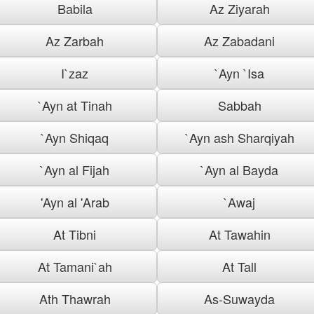
Babila
Az Ziyarah
Az Zarbah
Az Zabadani
I`zaz
`Ayn `Isa
`Ayn at Tinah
Sabbah
`Ayn Shiqaq
`Ayn ash Sharqiyah
`Ayn al Fijah
`Ayn al Bayda
'Ayn al 'Arab
`Awaj
At Tibni
At Tawahin
At Tamani`ah
At Tall
Ath Thawrah
As-Suwayda