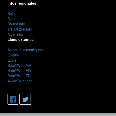
Infos régionales
Béjaia info
Blida info
Bouira info
Tizi Ouzou info
Alger info
Liens externes
Actualité scientifiques
Emploi
Ecole
BabAlWeb MA
BabAlWeb EG
BabAlWeb TN
AwkatSalat.net