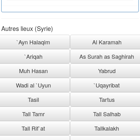
Autres lieux (Syrie)
`Ayn Halaqim
Al Karamah
`Ariqah
As Surah as Saghirah
Muh Hasan
Yabrud
Wadi al `Uyun
`Uqayribat
Tasil
Tartus
Tall Tamr
Tall Salhab
Tall Rif`at
Tallkalakh