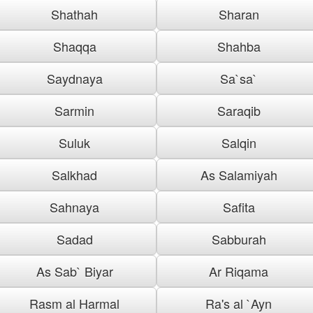
Shathah
Sharan
Shaqqa
Shahba
Saydnaya
Sa`sa`
Sarmin
Saraqib
Suluk
Salqin
Salkhad
As Salamiyah
Sahnaya
Safita
Sadad
Sabburah
As Sab` Biyar
Ar Riqama
Rasm al Harmal
Ra's al `Ayn