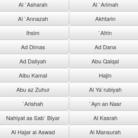
Al `Asharah
Al `Arimah
Al `Annazah
Akhtarin
Ihsim
`Afrin
Ad Dimas
Ad Dana
Ad Daliyah
Abu Qalqal
Albu Kamal
Hajin
Abu az Zuhur
Al Ya`rubiyah
`Arishah
`Ayn an Nasr
Nahiyat as Sab` Biyar
Al Kasrah
Al Hajar al Aswad
Al Mansurah