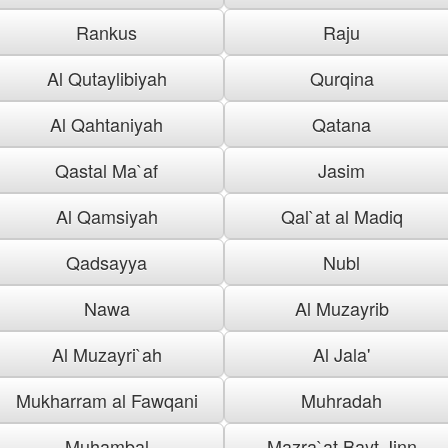
Rankus
Raju
Al Qutaylibiyah
Qurqina
Al Qahtaniyah
Qatana
Qastal Ma`af
Jasim
Al Qamsiyah
Qal`at al Madiq
Qadsayya
Nubl
Nawa
Al Muzayrib
Al Muzayri`ah
Al Jala'
Mukharram al Fawqani
Muhradah
Muhambal
Mazra`at Bayt Jinn