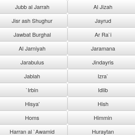
Jubb al Jarrah
Al Jizah
Jisr ash Shughur
Jayrud
Jawbat Burghal
Ar Ra`i
Al Jarniyah
Jaramana
Jarabulus
Jindayris
Jablah
Izra`
`Irbin
Idlib
Hisya'
Hish
Homs
Himmin
Harran al `Awamid
Huraytan