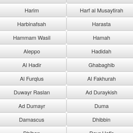
Harim
Harf al Musaytirah
Harbinafsah
Harasta
Hammam Wasil
Hamah
Aleppo
Hadidah
Al Hadir
Ghabaghib
Al Furqlus
Al Fakhurah
Duwayr Raslan
Ad Duraykish
Ad Dumayr
Duma
Damascus
Dhibbin
Dhiban
Dayr Hafir