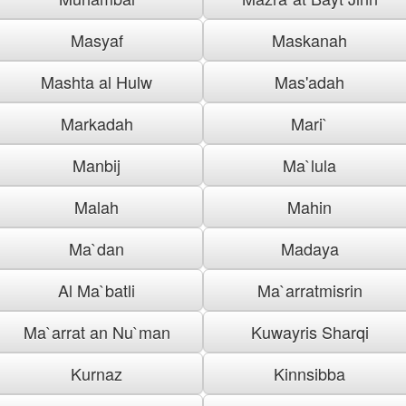
Masyaf
Maskanah
Mashta al Hulw
Mas'adah
Markadah
Mari`
Manbij
Ma`lula
Malah
Mahin
Ma`dan
Madaya
Al Ma`batli
Ma`arratmisrin
Ma`arrat an Nu`man
Kuwayris Sharqi
Kurnaz
Kinnsibba