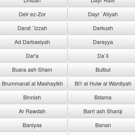
Deir ez-Zor
Dayr `Atiyah
Darat `Izzah
Darkush
Ad Darbasiyah
Darayya
Dar'a
Da`il
Busra ash Sham
Bulbul
Brummanat al Mashayikh
Bi'r al Hulw al Wardiyah
Binnish
Bdama
Ar Rawdah
Barri ash Sharqi
Baniyas
Banan