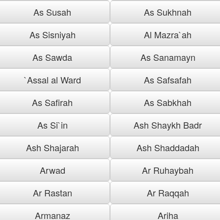
As Susah
As Sukhnah
As Sisniyah
Al Mazra`ah
As Sawda
As Sanamayn
`Assal al Ward
As Safsafah
As Safirah
As Sabkhah
As Si`in
Ash Shaykh Badr
Ash Shajarah
Ash Shaddadah
Arwad
Ar Ruhaybah
Ar Rastan
Ar Raqqah
Armanaz
Ariha