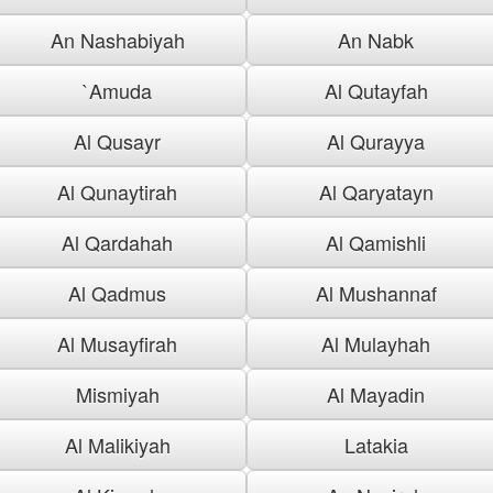
An Nashabiyah
An Nabk
`Amuda
Al Qutayfah
Al Qusayr
Al Qurayya
Al Qunaytirah
Al Qaryatayn
Al Qardahah
Al Qamishli
Al Qadmus
Al Mushannaf
Al Musayfirah
Al Mulayhah
Mismiyah
Al Mayadin
Al Malikiyah
Latakia