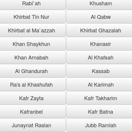
Rabi`ah
Khusham
Khirbat Tin Nur
Al Qabw
Khirbat al Ma`azzah
Khirbat Ghazalah
Khan Shaykhun
Khanasir
Khan Arnabah
Al Khafsah
Al Ghandurah
Kassab
Ra's al Khashufah
Al Karimah
Kafr Zayta
Kafr Takharim
Kafranbel
Kafr Batna
Junaynat Raslan
Jubb Ramlah