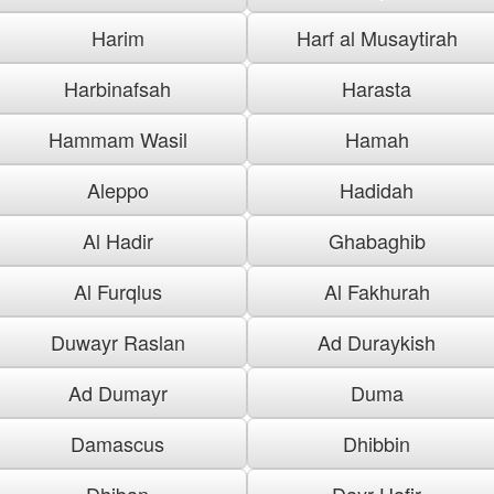
Harim
Harf al Musaytirah
Harbinafsah
Harasta
Hammam Wasil
Hamah
Aleppo
Hadidah
Al Hadir
Ghabaghib
Al Furqlus
Al Fakhurah
Duwayr Raslan
Ad Duraykish
Ad Dumayr
Duma
Damascus
Dhibbin
Dhiban
Dayr Hafir