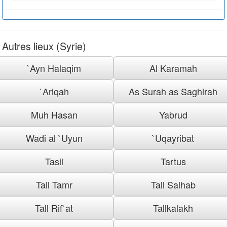
Autres lieux (Syrie)
`Ayn Halaqim
Al Karamah
`Ariqah
As Surah as Saghirah
Muh Hasan
Yabrud
Wadi al `Uyun
`Uqayribat
Tasil
Tartus
Tall Tamr
Tall Salhab
Tall Rif`at
Tallkalakh