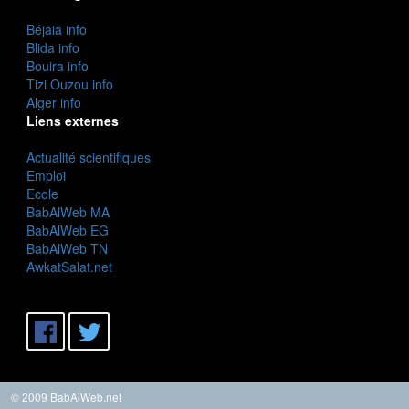
Béjaia info
Blida info
Bouira info
Tizi Ouzou info
Alger info
Liens externes
Actualité scientifiques
Emploi
Ecole
BabAlWeb MA
BabAlWeb EG
BabAlWeb TN
AwkatSalat.net
© 2009 BabAlWeb.net