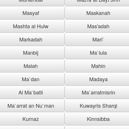
Masyaf
Maskanah
Mashta al Hulw
Mas'adah
Markadah
Mari`
Manbij
Ma`lula
Malah
Mahin
Ma`dan
Madaya
Al Ma`batli
Ma`arratmisrin
Ma`arrat an Nu`man
Kuwayris Sharqi
Kurnaz
Kinnsibba