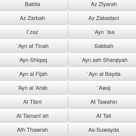
Babila
Az Ziyarah
Az Zarbah
Az Zabadani
I`zaz
`Ayn `Isa
`Ayn at Tinah
Sabbah
`Ayn Shiqaq
`Ayn ash Sharqiyah
`Ayn al Fijah
`Ayn al Bayda
'Ayn al 'Arab
`Awaj
At Tibni
At Tawahin
At Tamani`ah
At Tall
Ath Thawrah
As-Suwayda