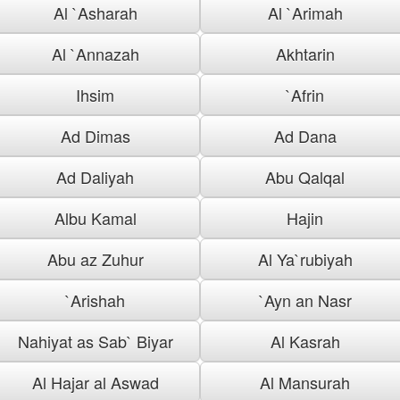
Al `Asharah
Al `Arimah
Al `Annazah
Akhtarin
Ihsim
`Afrin
Ad Dimas
Ad Dana
Ad Daliyah
Abu Qalqal
Albu Kamal
Hajin
Abu az Zuhur
Al Ya`rubiyah
`Arishah
`Ayn an Nasr
Nahiyat as Sab` Biyar
Al Kasrah
Al Hajar al Aswad
Al Mansurah