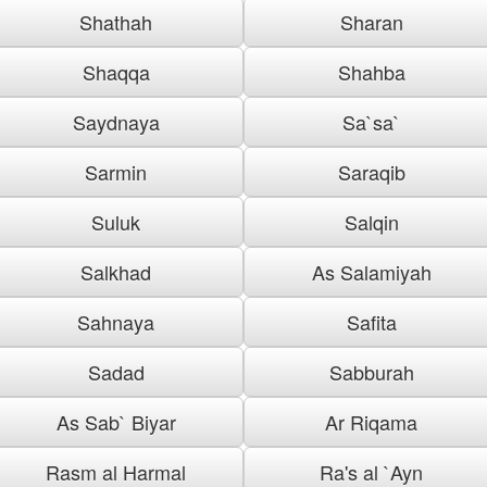
Shathah
Sharan
Shaqqa
Shahba
Saydnaya
Sa`sa`
Sarmin
Saraqib
Suluk
Salqin
Salkhad
As Salamiyah
Sahnaya
Safita
Sadad
Sabburah
As Sab` Biyar
Ar Riqama
Rasm al Harmal
Ra's al `Ayn