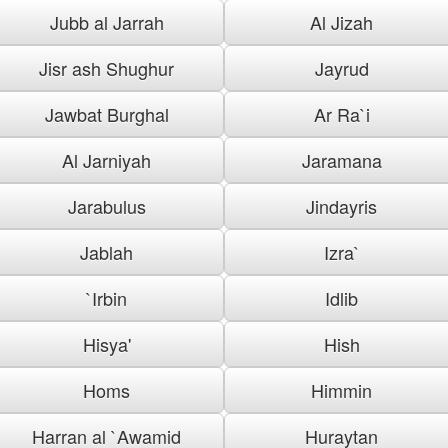
Jubb al Jarrah
Al Jizah
Jisr ash Shughur
Jayrud
Jawbat Burghal
Ar Ra`i
Al Jarniyah
Jaramana
Jarabulus
Jindayris
Jablah
Izra`
`Irbin
Idlib
Hisya'
Hish
Homs
Himmin
Harran al `Awamid
Huraytan