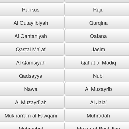
Rankus
Raju
Al Qutaylibiyah
Qurqina
Al Qahtaniyah
Qatana
Qastal Ma`af
Jasim
Al Qamsiyah
Qal`at al Madiq
Qadsayya
Nubl
Nawa
Al Muzayrib
Al Muzayri`ah
Al Jala'
Mukharram al Fawqani
Muhradah
Muhambal
Mazra`at Bayt Jinn