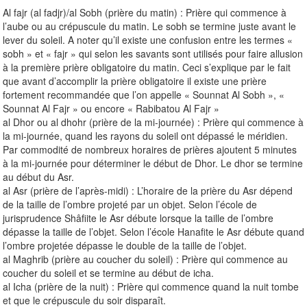
Al fajr (al fadjr)/al Sobh (prière du matin) : Prière qui commence à
l’aube ou au crépuscule du matin. Le sobh se termine juste avant le
lever du soleil. A noter qu’il existe une confusion entre les termes «
sobh » et « fajr » qui selon les savants sont utilisés pour faire allusion
à la première prière obligatoire du matin. Ceci s’explique par le fait
que avant d’accomplir la prière obligatoire il existe une prière
fortement recommandée que l’on appelle « Sounnat Al Sobh », «
Sounnat Al Fajr » ou encore « Rabibatou Al Fajr »
al Dhor ou al dhohr (prière de la mi-journée) : Prière qui commence à
la mi-journée, quand les rayons du soleil ont dépassé le méridien.
Par commodité de nombreux horaires de prières ajoutent 5 minutes
à la mi-journée pour déterminer le début de Dhor. Le dhor se termine
au début du Asr.
al Asr (prière de l’après-midi) : L’horaire de la prière du Asr dépend
de la taille de l’ombre projeté par un objet. Selon l’école de
jurisprudence Shâfiite le Asr débute lorsque la taille de l’ombre
dépasse la taille de l’objet. Selon l’école Hanafite le Asr débute quand
l’ombre projetée dépasse le double de la taille de l’objet.
al Maghrib (prière au coucher du soleil) : Prière qui commence au
coucher du soleil et se termine au début de icha.
al Icha (prière de la nuit) : Prière qui commence quand la nuit tombe
et que le crépuscule du soir disparaît.