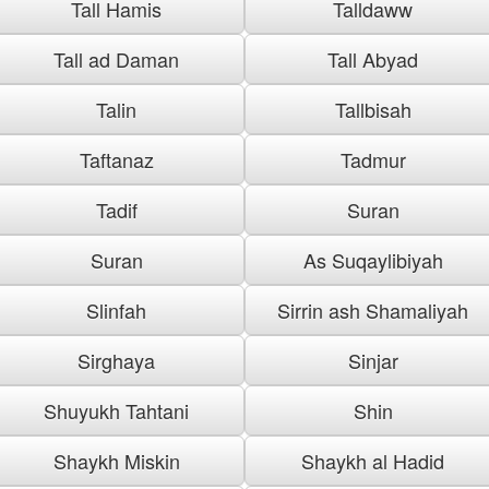
Tall Hamis
Talldaww
Tall ad Daman
Tall Abyad
Talin
Tallbisah
Taftanaz
Tadmur
Tadif
Suran
Suran
As Suqaylibiyah
Slinfah
Sirrin ash Shamaliyah
Sirghaya
Sinjar
Shuyukh Tahtani
Shin
Shaykh Miskin
Shaykh al Hadid